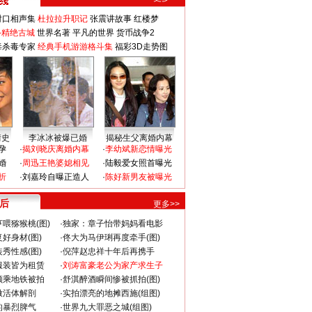
对口相声集
杜拉拉升职记
张震讲故事
红楼梦
-精绝古城
世界名著
平凡的世界
货币战争2
毒杀毒专家
经典手机游游格斗集
福彩3D走势图
情史
李冰冰被爆已婚
揭秘生父离婚内幕
孕
·
揭刘晓庆离婚内幕
·
李幼斌新恋情曝光
婚
·
周迅王艳婆媳相见
·
陆毅爱女照首曝光
折
·
刘嘉玲自曝正造人
·
陈好新男友被曝光
 后
更多>>
喂猕猴桃(图)
·
独家：章子怡带妈妈看电影
好身材(图)
·
佟大为马伊琍再度牵手(图)
秀性感(图)
·
倪萍赵忠祥十年后再携手
服装皆为租赁
·
刘涛富豪老公为家产求生子
颜乘地铁被拍
·
舒淇醉酒瞬间惨被抓拍(图)
做活体解剖
·
实拍漂亮的地摊西施(组图)
的暴烈脾气
·
世界九大罪恶之城(组图)