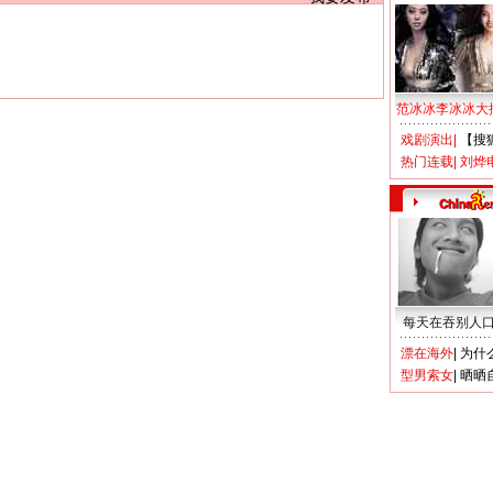
范冰冰李冰冰大
戏剧演出
|
【搜
热门连载
|
刘烨
每天在吞别人
漂在海外
|
为什
型男索女
|
晒晒