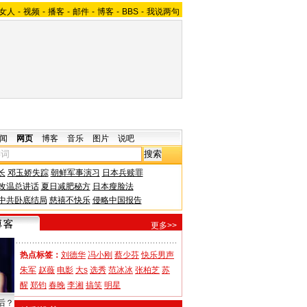
女人
-
视频
-
播客
-
邮件
-
博客
-
BBS
-
我说两句
闻
网页
博客
音乐
图片
说吧
长
邓玉娇失踪
朝鲜军事演习
日本兵赎罪
改温总讲话
夏日减肥秘方
日本瘦脸法
中共卧底结局
慈禧不快乐
侵略中国报告
更多>>
热点标签：
刘德华
冯小刚
蔡少芬
快乐男声
朱军
赵薇
电影
大s
选秀
范冰冰
张柏芝
苏
醒
郑钧
春晚
李湘
搞笑
明星
后？