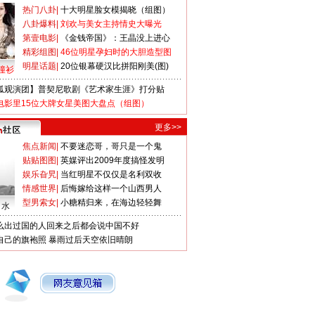
热门八卦
|
十大明星脸女模揭晓（组图）
八卦爆料
|
刘欢与美女主持情史大曝光
第壹电影
|
《金钱帝国》：王晶没上进心
精彩组图
|
46位明星孕妇时的大胆造型图
明星话题
|
20位银幕硬汉比拼阳刚美(图)
撞衫
狐观演团】普契尼歌剧《艺术家生涯》打分贴
电影里15位大牌女星美图大盘点（组图）
更多>>
焦点新闻
|
不要迷恋哥，哥只是一个鬼
贴贴图图
|
英媒评出2009年度搞怪发明
娱乐旮旯
|
当红明星不仅仅是名利双收
情感世界
|
后悔嫁给这样一个山西男人
型男索女
|
小糖精归来，在海边轻轻舞
口水
么出过国的人回来之后都会说中国不好
自己的旗袍照
暴雨过后天空依旧晴朗