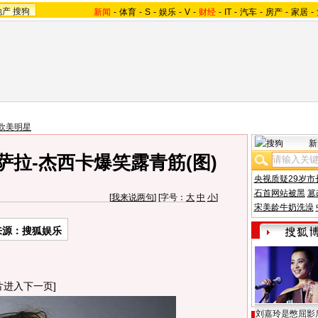
地产
搜狗
新闻
-
体育
-
S
-
娱乐
-
V
-
财经
-
IT
-
汽车
-
房产
-
家居
-
欧美明星
新
萨拉-杰西卡爆笑露青筋(图)
央视质疑29岁市
石首网站被黑
篡
[
我来说两句
] [字号：
大
中
小
]
宋美龄牛奶洗澡
来源：搜狐娱乐
片进入下一页]
刘嘉玲是憋屈影