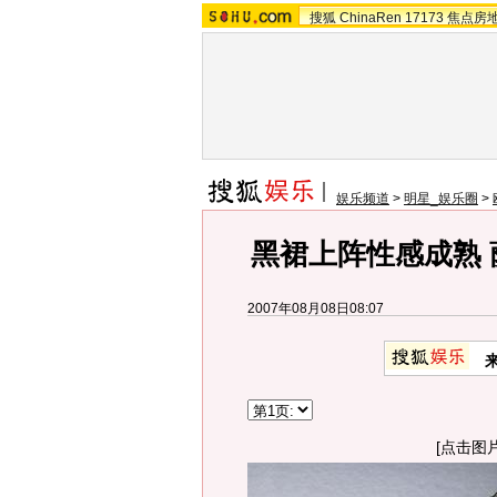
搜狐
ChinaRen
17173
焦点房
娱乐频道
>
明星_娱乐圈
>
黑裙上阵性感成熟 
2007年08月08日08:07
[点击图