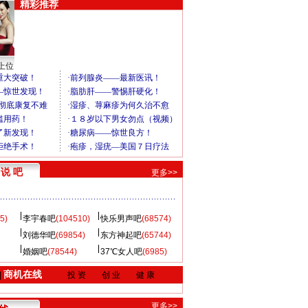
精彩推荐
上位
说 吧
更多>>
5)
李宇春吧
(104510)
快乐男声吧
(68574)
刘德华吧
(69854)
东方神起吧
(65744)
婚姻吧
(78544)
37℃女人吧
(6985)
商机在线
|
投 资
创 业
健 康
更多>>