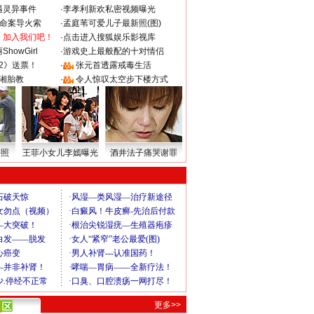
遇灵异事件
·
李孝利新欢私密视频曝光
成命案导火索
·
孟庭苇可爱儿子最新照(图)
：加入我们吧！
·
点击进入搜狐娱乐影视库
howGirl
·
游戏史上最般配的十对情侣
2》送票！
·
张元首透露戒毒生活
湘胎教
·
令人惊叹太空步下楼方式
密照
王菲小女儿李嫣曝光
酒井法子痛哭谢罪
更多>>