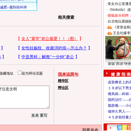
·
美女办公室遭
·
《Nobody》
·
搜狐娱乐招聘
相关搜索
·
台北电玩展靓丽S
·
《变形金刚
·
王岳伦爆李
新版“西游”绝
隐藏地址
设为辩论话题
我来说两句
健 康 指 南
精华区
辩论区
我要发布