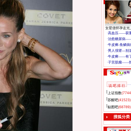
女星借怀孕走光
说 吧 排 行
上证指数
(7744
苏醒吧
(41523)
贴图吧
(68789)
搜狐分类