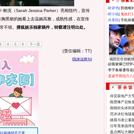
·
听评书
|
郭德纲
Sarah Jessica Parker）亮相纽约，宣传
·
听小说
|
鬼吹灯1
身穿抹胸黑裙的她看上去温婉高雅，成熟性感，在宣传
·
共享区
|
手机病
常不错。
搜狐娱乐独家稿件，转载请注明出处。
3
4
5
6
下一页
(责任编辑：TT)
[
我来说两句
]
揭田壮壮徐帆
·
赵薇被爆已经怀
·
李宇春爆遭母逼
·
圣诞节明信片八
茶 余 饭
·
何炅获地产大亨
·
陈慧琳产后恢复
·
殷桃街头休闲装
·
范冰冰红地毯
·
姚晨与老公素
·
日军竟拿战俘
·
盘点网坛大腕