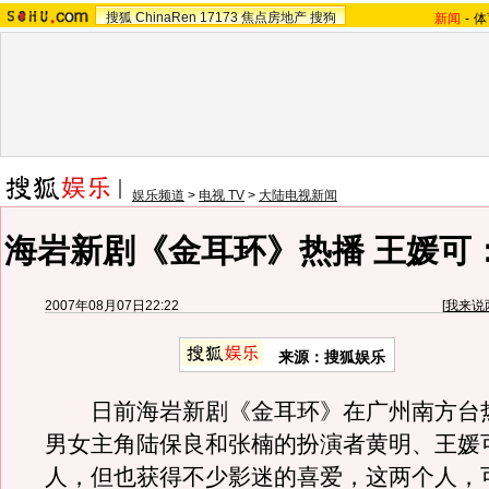
搜狐
ChinaRen
17173
焦点房地产
搜狗
新闻
-
体
娱乐频道
>
电视 TV
>
大陆电视新闻
海岩新剧《金耳环》热播 王媛可
2007年08月07日22:22
[
我来说
来源：搜狐娱乐
日前海岩新剧《金耳环》在广州南方台
男女主角陆保良和张楠的扮演者黄明、王媛
人，但也获得不少影迷的喜爱，这两个人，