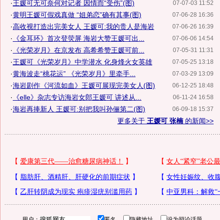
·
王媛可无可奈何对记者 因情而“受伤”(图)
07-07-03 11:52
·
黄明王媛可假戏真做 “姐弟恋”确有其事(图)
07-06-28 16:36
·
高收视打造出完美女人 王媛可:我的贵人是海岩
07-06-26 16:39
·
《金耳环》首次登荧屏 海岩大赞王媛可出...
07-06-06 14:54
·
《光荣岁月》在京发布 高希希赞王媛可前...
07-05-31 11:31
·
王媛可《光荣岁月》中学潜水 化身烽火女英雄
07-05-25 13:18
·
黄海波走“桃花运” 《光荣岁月》里牵手...
07-03-29 13:09
·
海岩剧作《河流如血》王媛可展现完美女人(图)
06-12-25 18:48
·
《elle》杂志专访海岩女郎王媛可 讲述从...
06-11-24 16:58
·
海岩再捧新人 王媛可:别把我叫孙俪第二(图)
06-09-18 15:37
更多关于
王媛可 张楠
的新闻>>
用户：
匿名
隐藏地址
设为辩论话题