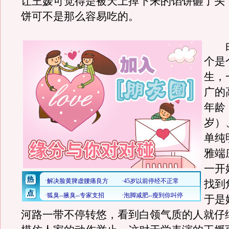
让王媛可觉得是被天上掉下来的馅饼砸了头
饼可不是那么容易吃的。
由
个是
生，
广的
年龄
岁）
单纯
雅端
一开
找到
于是
河路一带不停转悠，看到白领气质的人就仔