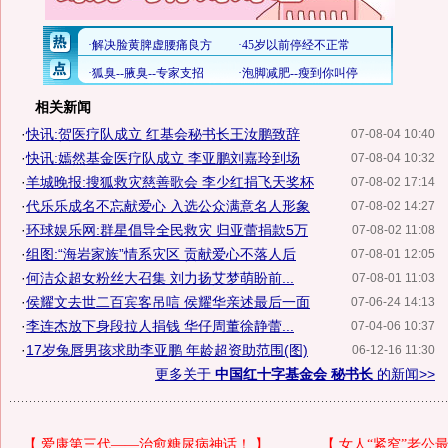
相关新闻
·
快讯:贺医疗队成立 红基会秘书长王汝鹏致辞
07-08-04 10:40
·
快讯:嫣然基金医疗队成立 李亚鹏刘嘉玲到场
07-08-04 10:32
·
羊城晚报:搜狐救灾慈善歌会 李少红捐飞天奖杯
07-08-02 17:14
·
代乐乐成名不忘献爱心 入选公众满意名人形象
07-08-02 14:27
·
环球娱乐网:群星倡导全民救灾 归亚蕾捐款5万
07-08-02 11:08
·
组图:“海岩家族”情系灾区 贡献爱心不落人后
07-08-01 12:05
·
何洁众超女粉丝大召集 刘力扬艾梦萌盼前...
07-08-01 11:03
·
侯耀文去世二百宾客吊唁 侯耀华亲述最后一面
07-06-24 14:13
·
李连杰放下身段拉人捐钱 华仔周董徐静蕾...
07-04-06 10:37
·
17岁兔唇男孩求助李亚鹏 年龄超资助范围(图)
06-12-16 11:30
更多关于
中国红十字基金会 秘书长
的新闻>>