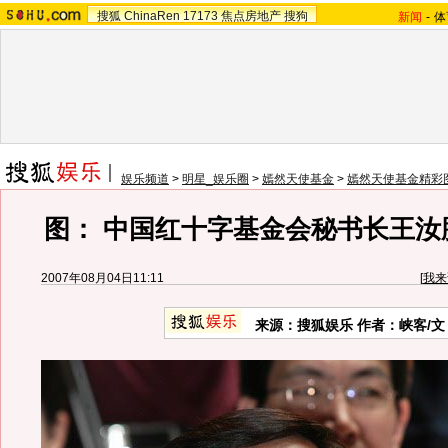
搜狐
ChinaRen
17173
焦点房地产
搜狗
新闻
-
体
娱乐频道
>
明星_娱乐圈
>
嫣然天使基金
>
嫣然天使基金精彩
图： 中国红十字基金会秘书长王汝
2007年08月04日11:11
[
我来
来源：搜狐娱乐 作者：峡客/文