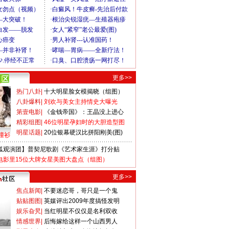
更多>>
热门八卦
|
十大明星脸女模揭晓（组图）
八卦爆料
|
刘欢与美女主持情史大曝光
第壹电影
|
《金钱帝国》：王晶没上进心
精彩组图
|
46位明星孕妇时的大胆造型图
明星话题
|
20位银幕硬汉比拼阳刚美(图)
撞衫
狐观演团】普契尼歌剧《艺术家生涯》打分贴
电影里15位大牌女星美图大盘点（组图）
更多>>
焦点新闻
|
不要迷恋哥，哥只是一个鬼
贴贴图图
|
英媒评出2009年度搞怪发明
娱乐旮旯
|
当红明星不仅仅是名利双收
情感世界
|
后悔嫁给这样一个山西男人