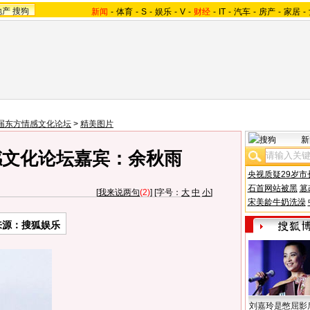
地产
搜狗
新闻
-
体育
-
S
-
娱乐
-
V
-
财经
-
IT
-
汽车
-
房产
-
家居
-
届东方情感文化论坛
>
精美图片
新
感文化论坛嘉宾：余秋雨
央视质疑29岁市
石首网站被黑
篡
[
我来说两句
(2)
] [字号：
大
中
小
]
宋美龄牛奶洗澡
来源：搜狐娱乐
刘嘉玲是憋屈影