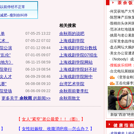
茶 余 饭
·
何炅获地产大亨
·
陈慧琳产后恢复
·
殷桃街头休闲装
相关搜索
·
范冰冰红地毯
名单
余秋雨的说吧
07-05-25 13:22
·
姚晨与老公素
...
上海戏剧学院
07-05-22 07:02
·
日军竟拿战俘
·
盘点网坛大腕
院公演
上海戏剧学院分数线
07-01-12 09:44
·
美女办公室遭
乱伦”
上海戏剧学院07招生
07-01-05 09:07
·
《Nobody》
的地方》
上海戏剧学院网站
06-11-15 08:59
·
搜狐娱乐招聘
院举行
上海戏剧学院好不好
06-10-19 08:54
·
台北电玩展靓丽S
尖人才
上海戏剧学院附中
06-09-29 08:46
·
《变形金刚
·
王岳伦爆李
赛”
台湾艺术学院
06-08-08 09:10
院登场
余秋雨前妻李红
06-06-09 09:22
更多关于
余秋雨
的新闻>>
余秋雨散文
新版“西游”绝
健 康 指 南