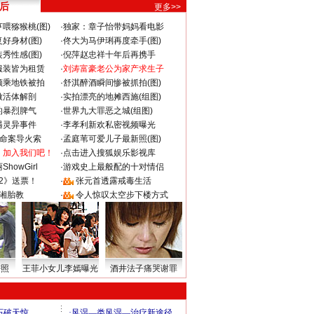
 后
更多>>
喂猕猴桃(图)
·
独家：章子怡带妈妈看电影
好身材(图)
·
佟大为马伊琍再度牵手(图)
秀性感(图)
·
倪萍赵忠祥十年后再携手
服装皆为租赁
·
刘涛富豪老公为家产求生子
颜乘地铁被拍
·
舒淇醉酒瞬间惨被抓拍(图)
做活体解剖
·
实拍漂亮的地摊西施(组图)
的暴烈脾气
·
世界九大罪恶之城(组图)
遇灵异事件
·
李孝利新欢私密视频曝光
成命案导火索
·
孟庭苇可爱儿子最新照(图)
：加入我们吧！
·
点击进入搜狐娱乐影视库
howGirl
·
游戏史上最般配的十对情侣
2》送票！
·
张元首透露戒毒生活
湘胎教
·
令人惊叹太空步下楼方式
密照
王菲小女儿李嫣曝光
酒井法子痛哭谢罪