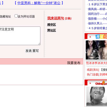
隐藏地址
设为辩论话题
我来说两句
(2条)
精华区
辩论区
我要发布
范冰冰李冰冰大
戏剧演出
|
【搜
热门连载
|
刘烨