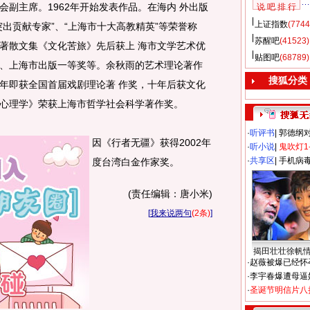
副主席。1962年开始发表作品。在海内 外出版
说 吧 排 行
上证指数
(7744
出贡献专家”、“上海市十大高教精英”等荣誉称
苏醒吧
(41523)
著散文集《文化苦旅》先后获上 海市文学艺术优
贴图吧
(68789)
、上海市出版一等奖等。余秋雨的艺术理论著作
搜狐分类
年即获全国首届戏剧理论著 作奖，十年后获文化
心理学》荣获上海市哲学社会科学著作奖。
·
听评书
|
郭德纲
因《行者无疆》获得2002年
·
听小说
|
鬼吹灯1
·
共享区
|
手机病
度台湾白金作家奖。
(责任编辑：唐小米)
[
我来说两句
(2条)
]
揭田壮壮徐帆
·
赵薇被爆已经怀
·
李宇春爆遭母逼
·
圣诞节明信片八