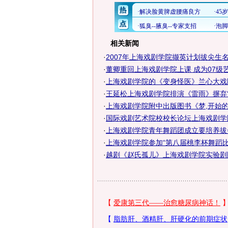
相关新闻
·
2007年上海戏剧学院撷英计划拔尖生
·
董卿重回上海戏剧学院上课 成为07级艺术
·
上海戏剧学院的《变身怪医》兰心大戏
·
王延松上海戏剧学院排演《雷雨》摒弃“
·
上海戏剧学院附中出版图书《梦,开始
·
国际戏剧艺术院校校长论坛上海戏剧学
·
上海戏剧学院青年舞蹈团成立要培养拔
·
上海戏剧学院参加“第八届桃李杯舞蹈比
·
越剧《赵氏孤儿》上海戏剧学院实验剧