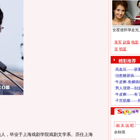
女星借怀孕走光
朱军
赵薇
电影
笑
明星
精彩推荐
相 关 说 吧
余秋雨
姚人，毕业于上海戏剧学院戏剧文学系。历任上海