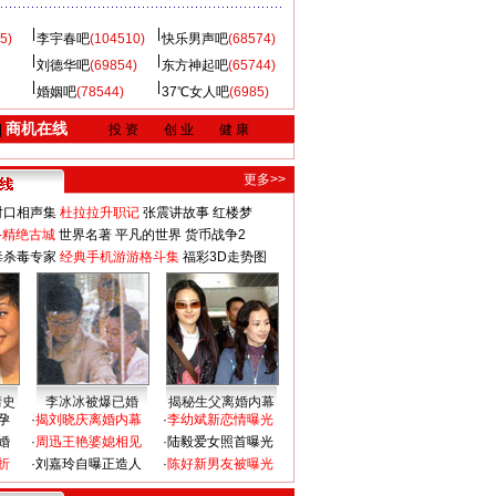
5)
李宇春吧
(104510)
快乐男声吧
(68574)
刘德华吧
(69854)
东方神起吧
(65744)
婚姻吧
(78544)
37℃女人吧
(6985)
商机在线
|
投 资
创 业
健 康
更多>>
对口相声集
杜拉拉升职记
张震讲故事
红楼梦
-精绝古城
世界名著
平凡的世界
货币战争2
毒杀毒专家
经典手机游游格斗集
福彩3D走势图
情史
李冰冰被爆已婚
揭秘生父离婚内幕
孕
·
揭刘晓庆离婚内幕
·
李幼斌新恋情曝光
婚
·
周迅王艳婆媳相见
·
陆毅爱女照首曝光
折
·
刘嘉玲自曝正造人
·
陈好新男友被曝光