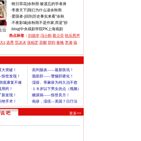
·
映日荷花
|
余秋雨:被遗忘的学者身
·
李唐天下
|
我们为什么读余秋雨
·
爱国者-
|
回到历史事实来看"余秋
·
不夜影城
|
余秋雨不是作家,而是"炒
·
blog
|
中央戏剧学院PK上海戏剧
上位
热点标签：
刘德华
冯小刚
蔡少芬
快乐男声
大s
选秀
范冰冰
张柏芝
苏醒
郑钧
春晚
李湘
搞
说 吧
更多>>