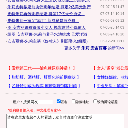
·
安吉丽娜-朱莉化身人鱼女妖 裸诱战士贝奥武夫
07-07-27 09:57
·
朱莉皮特拟婚前协议明年结婚 搞定2亿美元财产
07-07-15 11:47
·
皮特朱莉再传明春结婚 将签17亿天价协议...
07-07-14 10:14
·
皮特朱莉一家又“添丁” 新成员是捷克孤...
07-06-08 09:12
·
图:安吉丽娜难得做小女人 挽靠皮特小鸟依人
07-05-25 14:03
·
组图:安吉丽娜·朱莉与养子水池嬉戏 母爱洋溢
07-03-24 10:20
·
安吉丽娜-朱莉主演《好牧人》剧照曝光(组图)
06-12-29 08:11
更多关于
朱莉 安吉丽娜
的新闻>>
用户：
匿名
隐藏地址
设为辩论话题
*搜狗拼音输入法，中文处理专家>>