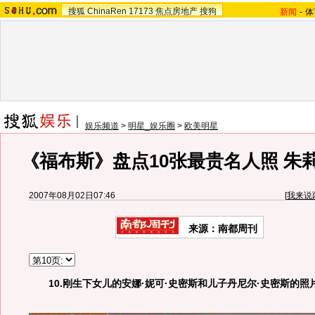
搜狐
ChinaRen
17173
焦点房地产
搜狗
新闻
-
体
娱乐频道
>
明星_娱乐圈
>
欧美明星
《福布斯》盘点10张最贵名人照 朱
2007年08月02日07:46
[
我来说
来源：南都周刊
10.刚生下女儿的安娜·妮可·史密斯和儿子丹尼尔·史密斯的照