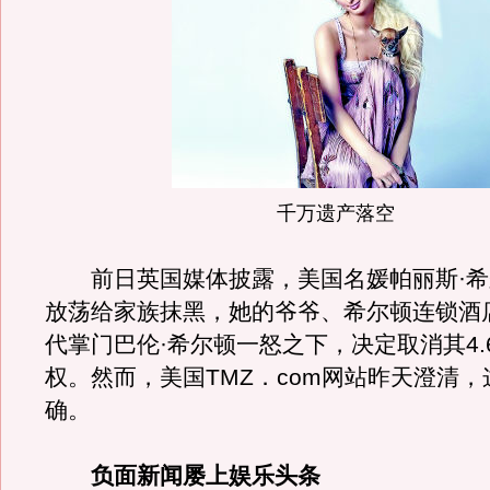
千万遗产落空
前日英国媒体披露，美国名媛帕丽斯·希
放荡给家族抹黑，她的爷爷、希尔顿连锁酒
代掌门巴伦·希尔顿一怒之下，决定取消其4.
权。然而，美国TMZ．com网站昨天澄清
确。
负面新闻屡上娱乐头条