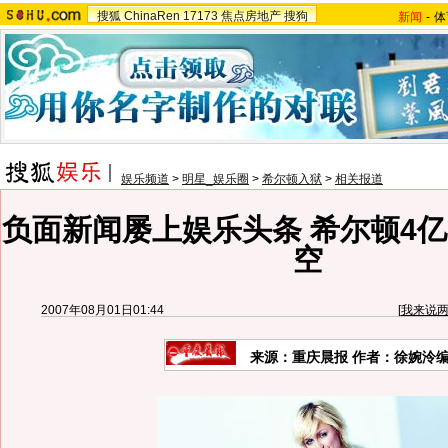
搜狐
ChinaRen
17173
焦点房地产
搜狗
新闻
-
体
娱乐频道
>
明星_娱乐圈
>
希尔顿入狱
>
相关报道
负面新闻屡上娱乐头条 希尔顿4亿
空
2007年08月01日01:44
[
我来说
来源：重庆晨报 作者：徐婉泠