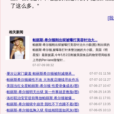
了这么多。”
[
我
相关新闻
帕丽斯-希尔顿刚出狱被曝打美容针治大...
帕丽斯-希尔顿刚出狱被曝打美容针治大小眼(图) 刚出狱的
帕丽斯-希尔顿,被曝靠打针来整治她的大小眼。美国《明
星报》最新披露,今年5月2日刚被美国食品药物管理局核准
上市的Per-lane除皱针...
07-07-09 08:32
·
屡次让家门蒙羞 帕丽斯希尔顿被削减继承...
07-07-31 11:56
·
帕丽斯希尔顿顽性不改 大泡夜店继续寻欢作乐
07-07-10 11:27
·
美国当红女星帕丽斯-希尔顿 性爱录像成名(图)
07-06-27 10:47
·
帕丽斯-希尔顿明天出狱 第一件事就是敷脸(图)
07-06-25 14:35
·
洛杉矶治安官提前释放帕丽斯.希尔顿被爆...
07-06-11 17:01
·
帕丽斯-希尔顿狱中崩溃:我吃不下也睡不着(图)
07-06-07 13:35
·
帕丽斯-希尔顿低胸入狱 母姐相陪面如死灰(图)
07-06-05 10:13