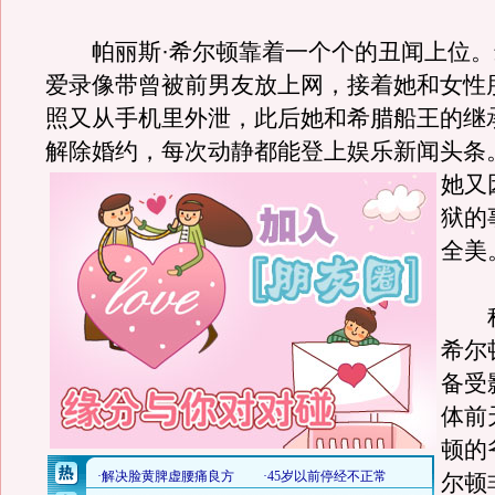
帕丽斯·希尔顿靠着一个个的丑闻上位。
爱录像带曾被前男友放上网，接着她和女性
照又从手机里外泄，此后她和希腊船王的继
解除婚约，每次动静都能登上娱乐新闻头条
她又
狱的
全美
种
希尔
备受
体前
顿的
尔顿