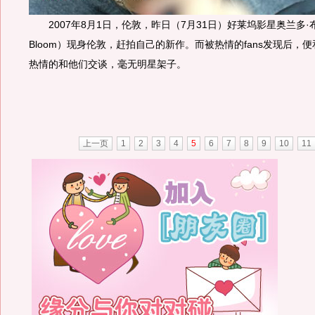
2007年8月1日，伦敦，昨日（7月31日）好莱坞影星奥兰多·布鲁
Bloom）现身伦敦，赶拍自己的新作。而被热情的fans发现后，
热情的和他们交谈，毫无明星架子。
上一页
1
2
3
4
5
6
7
8
9
10
11