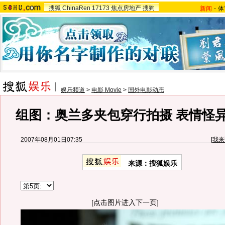
搜狐
ChinaRen
17173
焦点房地产
搜狗
新闻
-
体
娱乐频道
>
电影 Movie
>
国外电影动态
组图：奥兰多夹包穿行拍摄 表情怪
2007年08月01日07:35
[
我来
来源：搜狐娱乐
[点击图片进入下一页]