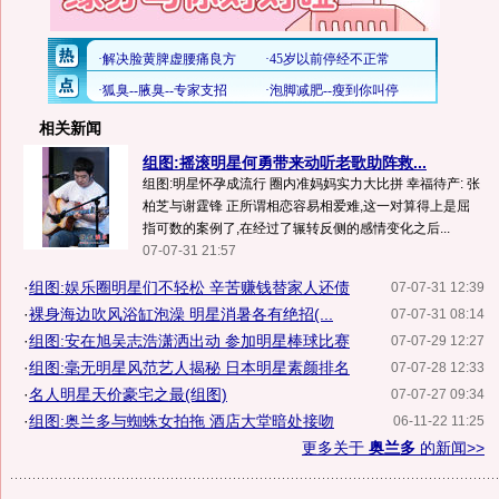
相关新闻
组图:摇滚明星何勇带来动听老歌助阵救...
组图:明星怀孕成流行 圈内准妈妈实力大比拼 幸福待产: 张
柏芝与谢霆锋 正所谓相恋容易相爱难,这一对算得上是屈
指可数的案例了,在经过了辗转反侧的感情变化之后...
07-07-31 21:57
·
组图:娱乐圈明星们不轻松 辛苦赚钱替家人还债
07-07-31 12:39
·
裸身海边吹风浴缸泡澡 明星消暑各有绝招(...
07-07-31 08:14
·
组图:安在旭吴志浩潇洒出动 参加明星棒球比赛
07-07-29 12:27
·
组图:毫无明星风范艺人揭秘 日本明星素颜排名
07-07-28 12:33
·
名人明星天价豪宅之最(组图)
07-07-27 09:34
·
组图:奥兰多与蜘蛛女拍拖 酒店大堂暗处接吻
06-11-22 11:25
更多关于
奥兰多
的新闻>>