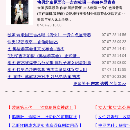
快男北京见面会—吉杰献唱 一身白色显青春
来源:搜狐娱乐 作者:黑皓普\图 吉杰献唱 一身白色显青春
(责任编辑:狐狸雨) 说吧排行投资创业健康茶余饭后更多>>
郝蕾与军人床上全裸...
07-07-28 16:00
·
独家:灵歌国王吉杰唱《痛快》 一身白色显青春
07-07-28 14:56
·
快男13强抵京— 俞灏明吉杰
07-07-28 09:22
·
图:奥运群英会北京发布会--吉杰
07-07-26 14:41
·
“快男”吉杰加盟《奥运群英会》 正式进...
07-07-25 14:04
·
组图:吉杰被爆曾后台发飙 摔瓶子与女记者对质
07-07-25 08:00
·
组图:快男总决赛落幕 吉杰高举奖杯兴奋大叫
07-07-21 11:55
·
图:陈楚生苏醒终极对决 好兄弟助阵-吉杰
07-07-20 23:26
更多关于
吉杰 选秀
的新闻>>