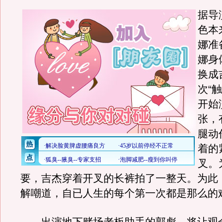
据导
色本
娜准
娜身
换成
次“
开始
张，
腿动
着的
叉。
要，吉杰穿着开叉的长裤拍了一整天。为此
解嘲道，自已人生的每个第一次都是那么的