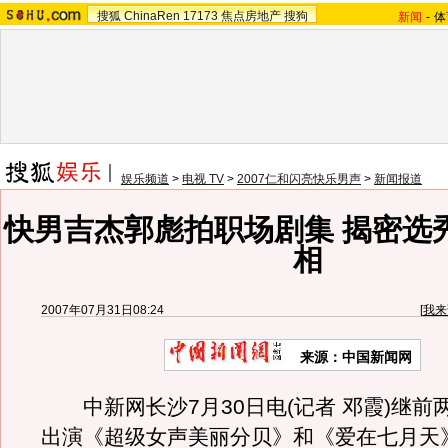
搜狐
ChinaRen
17173
焦点房地产
搜狗
新闻
-
体
娱乐频道
>
电视 TV
>
2007仁和闪亮快乐男声
>
新闻报道
快男吉杰郭彪拍职场剧集 揭密选
相
2007年07月31日08:24
[
我来
来源：中国新闻网
中新网长沙7月30日电(记者 邓霞)继前
出演《超级女声美丽分贝》和《爱在七月天