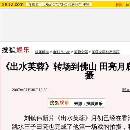
搜狐
ChinaRen
17173
焦点房地产
搜狗
新闻
-
体
娱乐频道
>
电影 Movie
>
芙蓉女郎
>
芙蓉女郎动态追踪
《出水芙蓉》转场到佛山 田亮月
摄
2007年07月30日10:39
[
我来
来源：搜狐娱乐
刘镇伟新片《出水芙蓉》月初已经在香
跳水王子田亮也完成了他第一场戏的拍摄，