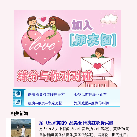
相关新闻
拍《出水芙蓉》品美食 田亮狂砍价买咸...
方力申(方力申新闻,方力申音乐,方力申说吧)、黄圣依(黄
圣依新闻,黄圣依音乐,黄圣依说吧)、冯德伦、田亮连日在