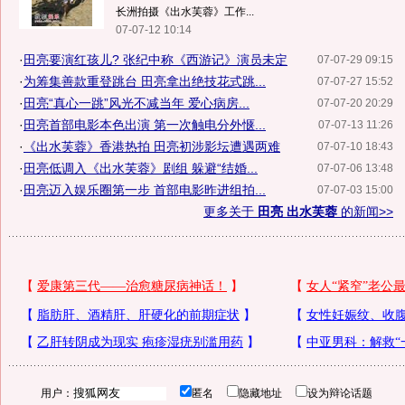
长洲拍摄《出水芙蓉》工作...
07-07-12 10:14
·
田亮要演红孩儿? 张纪中称《西游记》演员未定
07-07-29 09:15
·
为筹集善款重登跳台 田亮拿出绝技花式跳...
07-07-27 15:52
·
田亮“真心一跳”风光不减当年 爱心病房...
07-07-20 20:29
·
田亮首部电影本色出演 第一次触电分外惬...
07-07-13 11:26
·
《出水芙蓉》香港热拍 田亮初涉影坛遭遇两难
07-07-10 18:43
·
田亮低调入《出水芙蓉》剧组 躲避“结婚...
07-07-06 13:48
·
田亮迈入娱乐圈第一步 首部电影昨进组拍...
07-07-03 15:00
更多关于
田亮 出水芙蓉
的新闻>>
用户：
匿名
隐藏地址
设为辩论话题