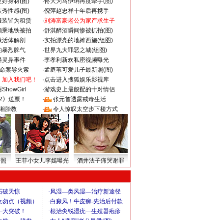
好身材(图)
·
佟大为马伊琍再度牵手(图)
秀性感(图)
·
倪萍赵忠祥十年后再携手
服装皆为租赁
·
刘涛富豪老公为家产求生子
颜乘地铁被拍
·
舒淇醉酒瞬间惨被抓拍(图)
做活体解剖
·
实拍漂亮的地摊西施(组图)
的暴烈脾气
·
世界九大罪恶之城(组图)
遇灵异事件
·
李孝利新欢私密视频曝光
成命案导火索
·
孟庭苇可爱儿子最新照(图)
：加入我们吧！
·
点击进入搜狐娱乐影视库
howGirl
·
游戏史上最般配的十对情侣
2》送票！
·
张元首透露戒毒生活
湘胎教
·
令人惊叹太空步下楼方式
密照
王菲小女儿李嫣曝光
酒井法子痛哭谢罪