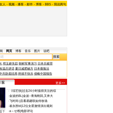
女人
-
视频
-
播客
-
邮件
-
博客
-
BBS
-
我说两句
闻
网页
博客
音乐
图片
说吧
长
邓玉娇失踪
朝鲜军事演习
日本兵赎罪
改温总讲话
夏日减肥秘方
日本瘦脸法
中共卧底结局
慈禧不快乐
侵略中国报告
更多>>
·
《综艺快
|
过去24小时值得关注的综
·
金波的BL
|
金波--青海刚回,又奔大
·
飞时间-
|
且看易建联如何收场
·
崔永胜bl
|
12位女星激情演出规则
·
a～せ稚
|
电影评论
后？