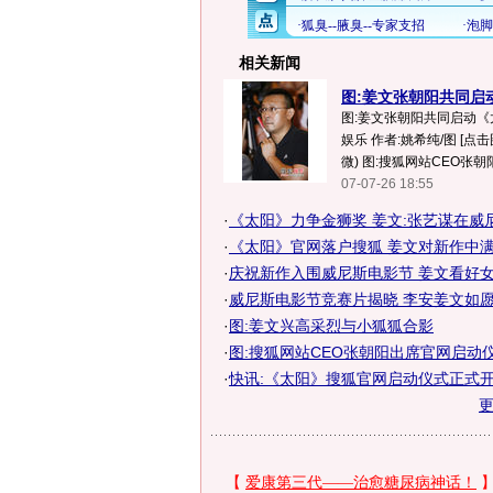
相关新闻
图:姜文张朝阳共同启动
图:姜文张朝阳共同启动《
娱乐 作者:姚希纯/图 [点
微) 图:搜狐网站CEO张朝
07-07-26 18:55
·
《太阳》力争金狮奖 姜文:张艺谋在威
·
《太阳》官网落户搜狐 姜文对新作中满期
·
庆祝新作入围威尼斯电影节 姜文看好女友
·
威尼斯电影节竞赛片揭晓 李安姜文如愿入
·
图:姜文兴高采烈与小狐狐合影
·
图:搜狐网站CEO张朝阳出席官网启动
·
快讯:《太阳》搜狐官网启动仪式正式