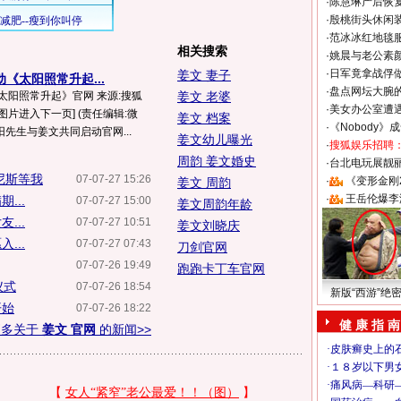
·
陈慧琳产后恢复
·
殷桃街头休闲装
·
范冰冰红地毯
相关搜索
·
姚晨与老公素
·
日军竟拿战俘
姜文 妻子
《太阳照常升起...
·
盘点网坛大腕
太阳照常升起》官网 来源:搜狐
姜文 老婆
·
美女办公室遭
击图片进入下一页] (责任编辑:微
姜文 档案
·
《Nobody》
阳先生与姜文共同启动官网...
姜文幼儿曝光
·
搜狐娱乐招聘
周韵 姜文婚史
·
台北电玩展靓丽S
尼斯等我
07-07-27 15:26
·
《变形金刚
姜文 周韵
·
王岳伦爆李
...
07-07-27 15:00
姜文周韵年龄
...
07-07-27 10:51
姜文刘晓庆
...
07-07-27 07:43
刀剑官网
07-07-26 19:49
跑跑卡丁车官网
仪式
07-07-26 18:54
新版“西游”绝
开始
07-07-26 18:22
健 康 指 南
更多关于
姜文 官网
的新闻>>