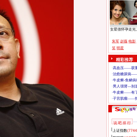
女星借怀孕走光
朱军
赵薇
电影
笑
明星
精彩推荐
说 吧 排 行
上证指数
(7744