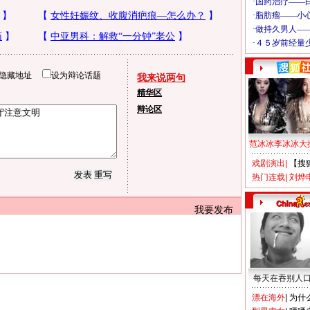
隐藏地址
设为辩论话题
我来说两句
精华区
辩论区
范冰冰李冰冰大
戏剧演出
|
【搜
热门连载
|
刘烨
我要发布
每天在吞别人
漂在海外
|
为什