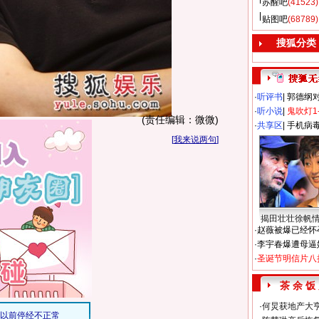
苏醒吧
(41523)
贴图吧
(68789)
搜狐分类
·
听评书
|
郭德纲
·
听小说
|
鬼吹灯1
(责任编辑：微微)
·
共享区
|
手机病
[
我来说两句
]
揭田壮壮徐帆
·
赵薇被爆已经怀
·
李宇春爆遭母逼
·
圣诞节明信片八
茶 余 饭
·
何炅获地产大亨