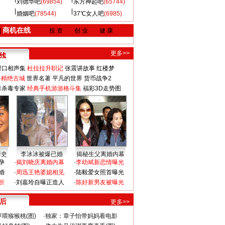
刘德华吧
(69854)
东方神起吧
(65744)
婚姻吧
(78544)
37℃女人吧
(6985)
商机在线
|
投 资
创 业
健 康
更多>>
对口相声集
杜拉拉升职记
张震讲故事
红楼梦
-精绝古城
世界名著
平凡的世界
货币战争2
毒杀毒专家
经典手机游游格斗集
福彩3D走势图
情史
李冰冰被爆已婚
揭秘生父离婚内幕
孕
·
揭刘晓庆离婚内幕
·
李幼斌新恋情曝光
婚
·
周迅王艳婆媳相见
·
陆毅爱女照首曝光
折
·
刘嘉玲自曝正造人
·
陈好新男友被曝光
 后
更多>>
喂猕猴桃(图)
·
独家：章子怡带妈妈看电影