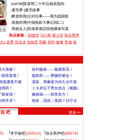
·
just lik
|
陈道明二十年位稳居国内
·
麦兜梦-
|
麦兜故事
·
醉龙听雨
|
尘封往事——我为战国影
·
老殷的博
|
中国电影大事记(续二)
·
美丽女人
|
田海蓉酒店惊艳裸体写真
上位
热点标签：
刘德华
冯小刚
蔡少芬
快乐男声
大s
选秀
范冰冰
张柏芝
苏醒
郑钧
春晚
李湘
搞
说 吧
更多>>
5)
李宇春吧
(104510)
快乐男声吧
(68574)