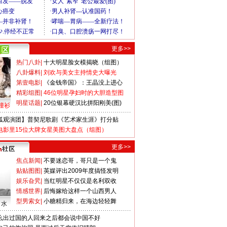
更多>>
热门八卦
|
十大明星脸女模揭晓（组图）
八卦爆料
|
刘欢与美女主持情史大曝光
第壹电影
|
《金钱帝国》：王晶没上进心
精彩组图
|
46位明星孕妇时的大胆造型图
明星话题
|
20位银幕硬汉比拼阳刚美(图)
撞衫
狐观演团】普契尼歌剧《艺术家生涯》打分贴
电影里15位大牌女星美图大盘点（组图）
更多>>
焦点新闻
|
不要迷恋哥，哥只是一个鬼
贴贴图图
|
英媒评出2009年度搞怪发明
娱乐旮旯
|
当红明星不仅仅是名利双收
情感世界
|
后悔嫁给这样一个山西男人
型男索女
|
小糖精归来，在海边轻轻舞
口水
么出过国的人回来之后都会说中国不好