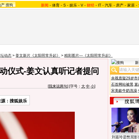
地产
搜狗
新闻
-
体育
-
S
-
娱乐
-
V
-
财经
-
IT
-
汽车
-
房产
-
家居
-
影坛动态
>
姜文新片《太阳照常升起》
>
精彩图片—《太阳照常升起》
新
动仪式-姜文认真听记者提问
央视质疑29岁市
石首网站被黑
篡
[
我来说两句
] [字号：
大
中
小
]
宋美龄牛奶洗澡
来源：搜狐娱乐
刘嘉玲是憋屈影