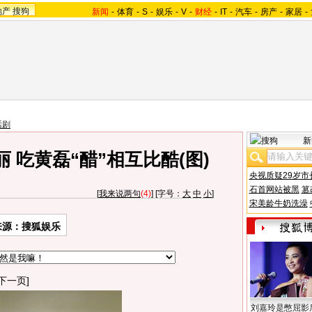
地产
搜狗
新闻
-
体育
-
S
-
娱乐
-
V
-
财经
-
IT
-
汽车
-
房产
-
家居
-
话剧
新
 吃黄磊“醋”相互比酷(图)
央视质疑29岁市
石首网站被黑
篡
[
我来说两句
(4)
] [字号：
大
中
小
]
宋美龄牛奶洗澡
来源：搜狐娱乐
下一页]
刘嘉玲是憋屈影