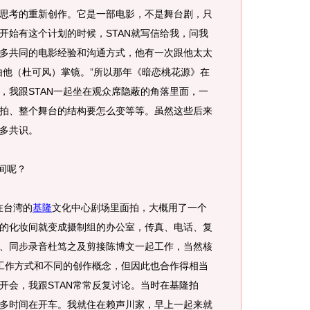
思考的重新创作。它是一部电影，不是舞台剧，只
开始有这个计划的时候，STAN就写信给我，问我
多共同的电影经验和沟通方式，他有一次跟他太太
由他（杜可风）掌镜。”所以那年《暗恋桃花源》在
，我跟STAN一起坐在观众席隐蔽的角落里面，一
拍、整个舞台的结构要怎么变等等。虽然这些后来
立很多共识。
间呢？
在台湾的
基隆
文化中心剧场里面拍，大概用了一个
的化妆间就变成摄制组的办公室，传真、电话、复
、同步录音杜笃之及剪接陈博文一起工作，当然核
的工作方式和不同的创作概念，但因此也合作得相当
开会，我跟STAN常常反复讨论。当时在基隆拍
多时间在开车。我就住在赖声川家，早上一起来就