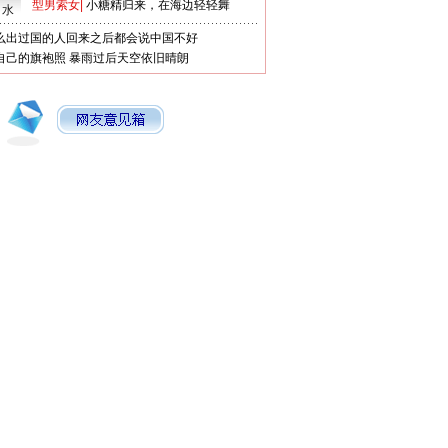
型男索女
|
小糖精归来，在海边轻轻舞
口水
么出过国的人回来之后都会说中国不好
自己的旗袍照
暴雨过后天空依旧晴朗