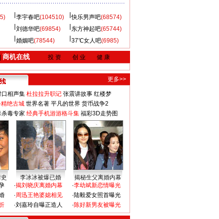
5)
李宇春吧
(104510)
快乐男声吧
(68574)
刘德华吧
(69854)
东方神起吧
(65744)
婚姻吧
(78544)
37℃女人吧
(6985)
商机在线
|
投 资
创 业
健 康
更多>>
对口相声集
杜拉拉升职记
张震讲故事
红楼梦
-精绝古城
世界名著
平凡的世界
货币战争2
毒杀毒专家
经典手机游游格斗集
福彩3D走势图
情史
李冰冰被爆已婚
揭秘生父离婚内幕
孕
·
揭刘晓庆离婚内幕
·
李幼斌新恋情曝光
婚
·
周迅王艳婆媳相见
·
陆毅爱女照首曝光
折
·
刘嘉玲自曝正造人
·
陈好新男友被曝光