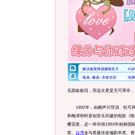
见面叙叙旧，而这次更是无可厚非，
1992年，由赖声川导演、杜可
和梅津和时原创音乐共建的电影《暗
樱花奖，还一举夺得1993年柏林
奖、
台湾
金马奖最佳改编剧本奖、香