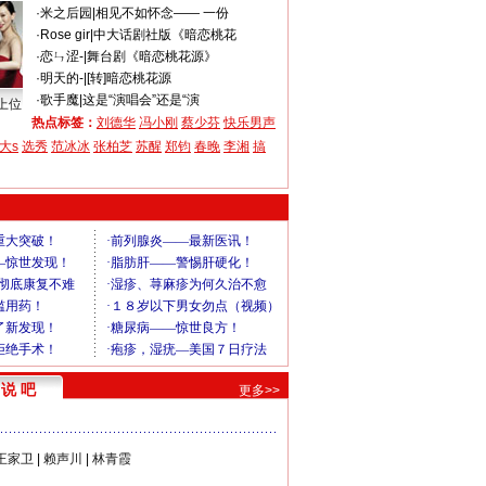
·
米之后园
|
相见不如怀念—— 一份
·
Rose gir
|
中大话剧社版《暗恋桃花
·
恋ㄣ涩-
|
舞台剧《暗恋桃花源》
·
明天的-
|
[转]暗恋桃花源
·
歌手魔
|
这是“演唱会”还是“演
上位
热点标签：
刘德华
冯小刚
蔡少芬
快乐男声
大s
选秀
范冰冰
张柏芝
苏醒
郑钧
春晚
李湘
搞
说 吧
更多>>
王家卫
|
赖声川
|
林青霞