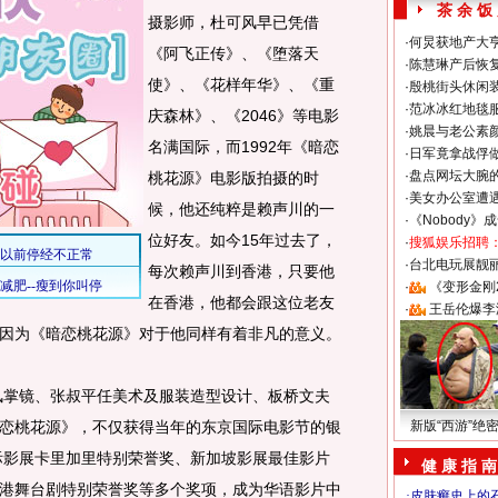
茶 余 饭
摄影师，杜可风早已凭借
·
何炅获地产大亨
《阿飞正传》、《堕落天
·
陈慧琳产后恢复
使》、《花样年华》、《重
·
殷桃街头休闲装
·
范冰冰红地毯
庆森林》、《2046》等电影
·
姚晨与老公素
名满国际，而1992年《暗恋
·
日军竟拿战俘
·
盘点网坛大腕
桃花源》电影版拍摄的时
·
美女办公室遭
候，他还纯粹是赖声川的一
·
《Nobody》
位好友。如今15年过去了，
·
搜狐娱乐招聘
·
台北电玩展靓丽S
每次赖声川到香港，只要他
·
《变形金刚
在香港，他都会跟这位老友
·
王岳伦爆李
因为《暗恋桃花源》对于他同样有着非凡的意义。
风掌镜、张叔平任美术及服装造型设计、板桥文夫
恋桃花源》，不仅获得当年的东京国际电影节的银
新版“西游”绝
国际影展卡里加里特别荣誉奖、新加坡影展最佳影片
健 康 指 南
港舞台剧特别荣誉奖等多个奖项，成为华语影片中