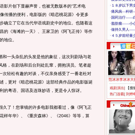
语影片创下显赫声誉，也被无数版本的“艺术电
为影像传播的便利，电影版的《暗恋桃花源》令更多
步确立了它在当代华语戏剧史中的地位。也随着这
昌的《海滩的一天》、王家卫的《阿飞正传》等作
的地位。
酒和一头杂乱的头发是他的象征，这次到剧场与老
的风格，在剧场和后台到处乱窜，拥抱演员。笔者趁
了一次轻松有趣的对谈，不仅亲身感受了一番老杜对
范冰冰李冰冰大
述，更对《暗恋桃花源》这部经典作品的电影版诞
戏剧演出
|
【搜
流利的粤语、国语及连珠妙语，更是令人惊讶。
热门连载
|
刘烨
久了！您掌镜的许多电影我都看过，像《阿飞正
花样年华》、《重庆森林》、《2046》等等，算