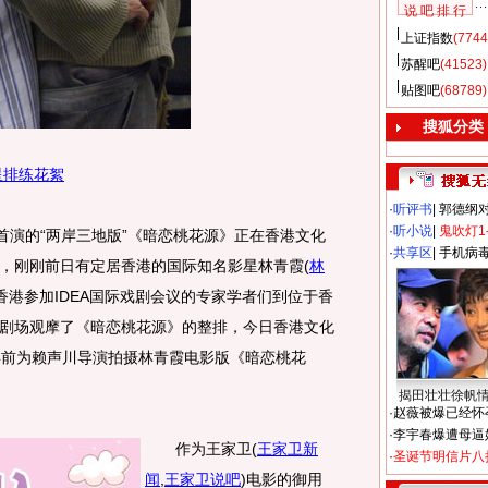
说 吧 排 行
上证指数
(7744
苏醒吧
(41523)
贴图吧
(68789)
搜狐分类
星排练花絮
·
听评书
|
郭德纲
·
听小说
|
鬼吹灯1
首演的“两岸三地版”《暗恋桃花源》正在香港文化
·
共享区
|
手机病
，刚刚前日有定居香港的国际知名影星林青霞
(
林
香港参加IDEA国际戏剧会议的专家学者们到位于香
剧场观摩了《暗恋桃花源》的整排，今日香港文化
年前为赖声川导演拍摄林青霞电影版《暗恋桃花
揭田壮壮徐帆
·
赵薇被爆已经怀
·
李宇春爆遭母逼
作为王家卫
(
王家卫新
·
圣诞节明信片八
闻
,
王家卫说吧
)
电影的御用