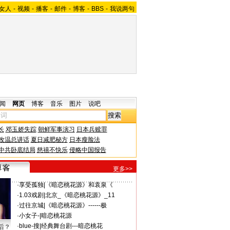
女人
-
视频
-
播客
-
邮件
-
博客
-
BBS
-
我说两句
闻
网页
博客
音乐
图片
说吧
长
邓玉娇失踪
朝鲜军事演习
日本兵赎罪
改温总讲话
夏日减肥秘方
日本瘦脸法
中共卧底结局
慈禧不快乐
侵略中国报告
更多>>
·
享受孤独
|
《暗恋桃花源》和袁泉《
·
1.03戏剧
|
北京_《暗恋桃花源》_11
·
过往京城
|
《暗恋桃花源》------极
·
小女子-
|
暗恋桃花源
·
blue-搜
|
经典舞台剧---暗恋桃花
后？