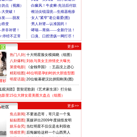
更多>>
热门八卦
|
十大明星脸女模揭晓（组图）
八卦爆料
|
刘欢与美女主持情史大曝光
第壹电影
|
《金钱帝国》：王晶没上进心
精彩组图
|
46位明星孕妇时的大胆造型图
明星话题
|
20位银幕硬汉比拼阳刚美(图)
撞衫
狐观演团】普契尼歌剧《艺术家生涯》打分贴
电影里15位大牌女星美图大盘点（组图）
更多>>
焦点新闻
|
不要迷恋哥，哥只是一个鬼
贴贴图图
|
英媒评出2009年度搞怪发明
娱乐旮旯
|
当红明星不仅仅是名利双收
情感世界
|
后悔嫁给这样一个山西男人