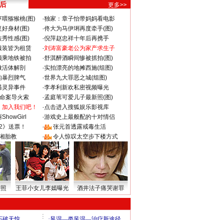
 后
更多>>
喂猕猴桃(图)
·
独家：章子怡带妈妈看电影
好身材(图)
·
佟大为马伊琍再度牵手(图)
秀性感(图)
·
倪萍赵忠祥十年后再携手
服装皆为租赁
·
刘涛富豪老公为家产求生子
颜乘地铁被拍
·
舒淇醉酒瞬间惨被抓拍(图)
做活体解剖
·
实拍漂亮的地摊西施(组图)
的暴烈脾气
·
世界九大罪恶之城(组图)
遇灵异事件
·
李孝利新欢私密视频曝光
成命案导火索
·
孟庭苇可爱儿子最新照(图)
：加入我们吧！
·
点击进入搜狐娱乐影视库
howGirl
·
游戏史上最般配的十对情侣
2》送票！
·
张元首透露戒毒生活
湘胎教
·
令人惊叹太空步下楼方式
密照
王菲小女儿李嫣曝光
酒井法子痛哭谢罪