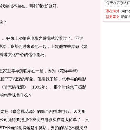
每天在吞别人
我会很不自在。叫我“老杜”就好。
漂在海外
|
为什
型男索女
|
晒晒
候？
。好像上次拍完电影之后我就没看过了。不过
来香港，我都会过来跟他一起，上次他在香港做《如
在香港文化中心的这个剧场。
家卫等导演联系在一起，因为《花样年华》、
给人留下了很深的印象。但据我了解，您参与的电影
《暗恋桃花源》（1992年）。那个时候您干摄影
的您意味着什么？
要把《暗恋桃花源》的舞台剧拍成电影。因为那
公司觉得要把那个戏变成电影实在是太简单了，只
STAN当然觉得这是个笑话，要拍的话绝不能搞成