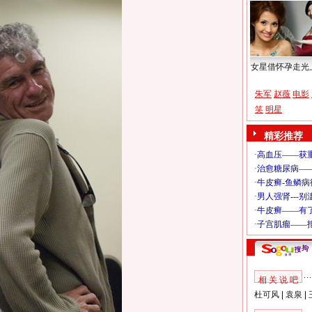
女星借怀孕走光
朱军
赵薇
电影
笑
明星
精彩推荐
相 关 说 吧
杜可风
|
袁泉
|