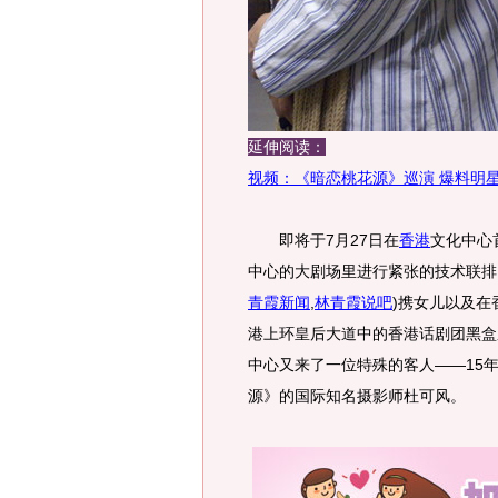
延伸阅读：
视频：《暗恋桃花源》巡演 爆料明
即将于7月27日在
香港
文化中心
中心的大剧场里进行紧张的技术联排
青霞新闻
,
林青霞说吧
)
携女儿以及在
港上环皇后大道中的香港话剧团黑盒
中心又来了一位特殊的客人——15
源》的国际知名摄影师杜可风。