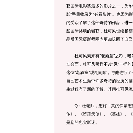
获国际电影奖最多的影片之一，为华
影”手册收录为“必看影片”。也因
的受众了解了这部奇特的作品，进一
些国际奖项的崭获，杜可风也继杨德
品后国际摄影师圈内更加巩固了自己
杜可风素来有“老顽童”之称，嗜
友会面，杜可风照样不改“风”一样
这位“老顽童”观剧间隙，与他进行
自己艺术生涯中许多奇特的经历的描
生过程有了新的了解。其间杜可风
Q：杜老师，您好！真的仰慕您很
传》、《堕落天使》、《英雄》、《
是您的忠实影迷。