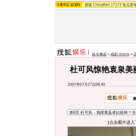
搜狐
ChinaRen
17173
焦点房
娱乐频道
>
戏剧 drama
>
杜可风惊艳袁泉美丽
2007年07月27日09:40
[点击图片进入