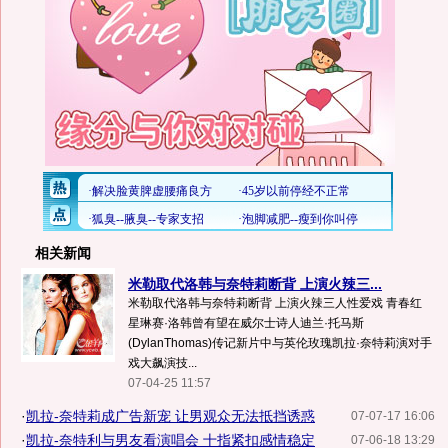
相关新闻
米勒取代洛韩与奈特莉断背 上演火辣三...
米勒取代洛韩与奈特莉断背 上演火辣三人性爱戏 青春红
星琳赛·洛韩曾有望在威尔士诗人迪兰·托马斯
(DylanThomas)传记新片中与英伦玫瑰凯拉·奈特莉演对手
戏大飙演技...
07-04-25 11:57
·
凯拉-奈特莉成广告新宠 让男观众无法抵挡诱惑
07-07-17 16:06
·
凯拉-奈特利与男友看演唱会 十指紧扣感情稳定
07-06-18 13:29