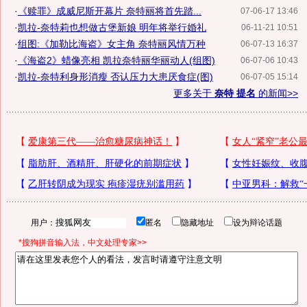
·
《赎罪》成威尼斯开幕片 奈特丽将首先踏...
07-06-17 13:46
·
凯拉-奈特莉也想做古堡新娘 明年将举行婚礼
06-11-21 10:51
·
组图:《加勒比海盗》女主角 奈特丽风情万种
06-07-13 16:37
·
《海盗2》蜡像亮相 凯拉奈特丽华丽动人(组图)
06-07-06 10:43
·
凯拉-奈特利身形消瘦 否认压力大患厌食症(图)
06-07-05 15:14
更多关于
奈特 提名
的新闻>>
用户：
匿名
隐藏地址
设为辩论话题
*搜狗拼音输入法，中文处理专家>>