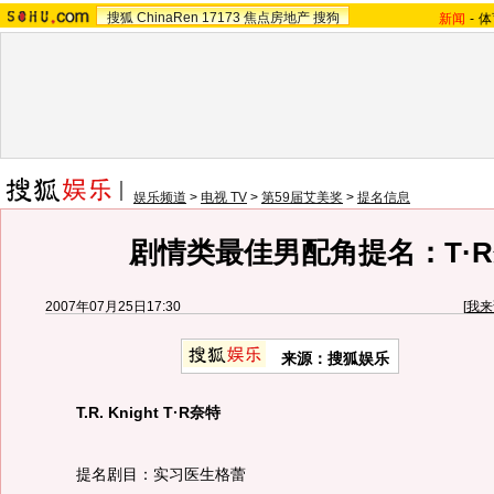
搜狐
ChinaRen
17173
焦点房地产
搜狗
新闻
-
体
娱乐频道
>
电视 TV
>
第59届艾美奖
>
提名信息
剧情类最佳男配角提名：T·
2007年07月25日17:30
[
我来
来源：搜狐娱乐
T.R. Knight T·R奈特
提名剧目：实习医生格蕾