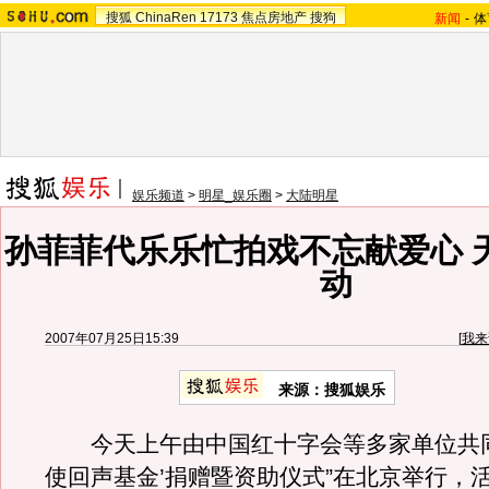
搜狐
ChinaRen
17173
焦点房地产
搜狗
新闻
-
体
娱乐频道
>
明星_娱乐圈
>
大陆明星
孙菲菲代乐乐忙拍戏不忘献爱心 
动
2007年07月25日15:39
[
我来
来源：搜狐娱乐
今天上午由中国红十字会等多家单位共同
使回声基金’捐赠暨资助仪式”在北京举行，