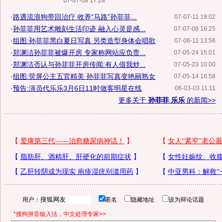
07-07-08 17:28
·
路遇流浪狗带回治疗 收养“马路”孙菲菲...
07-07-11 19:02
·
孙菲菲用艺术雕刻生活印迹 融入心灵是感...
07-07-06 16:25
·
组图:孙菲菲黑白夏日写真 另类造型身体会唱歌
07-06-11 13:56
·
郑渊洁孙菲菲被爆开房 专家称网站应负责...
07-05-24 15:01
·
郑渊洁否认与孙菲菲开房传闻:有人借我炒...
07-05-23 10:00
·
组图:荧屏公主五官精美 孙菲菲写真变艳丽熟女
07-05-14 16:58
·
预告:演员代乐乐3月6日11时做客明星在线
06-03-03 11:11
更多关于
孙菲菲 乐乐
的新闻>>
用户：
匿名
隐藏地址
设为辩论话题
*搜狗拼音输入法，中文处理专家>>