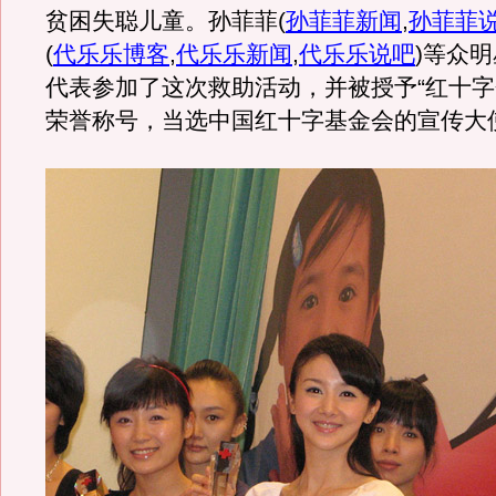
贫困失聪儿童。孙菲菲
(
孙菲菲新闻
,
孙菲菲
(
代乐乐博客
,
代乐乐新闻
,
代乐乐说吧
)
等众明
代表参加了这次救助活动，并被授予“红十字
荣誉称号，当选中国红十字基金会的宣传大