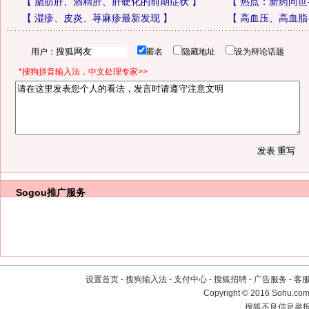
【
脂肪肝、酒精肝、肝硬化的前期症状
】
【
热点：新药问世
【
湿疹、皮炎、荨麻疹最新发现
】
【
高血压、高血脂
用户：
匿名
隐藏地址
设为辩论话题
*搜狗拼音输入法，中文处理专家>>
Sogou推广服务
设置首页
-
搜狗输入法
-
支付中心
-
搜狐招聘
-
广告服务
-
客
Copyright
©
2016 Sohu.com 
搜狐不良信息举