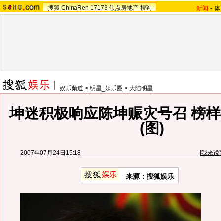
搜狐
ChinaRen
17173
焦点房地产
搜狗
新闻
-
体
娱乐频道
>
明星_娱乐圈
>
大陆明星
坤迷积极响应陈坤赈灾号召 榜
(图)
2007年07月24日15:18
[
我来说
来源：搜狐娱乐