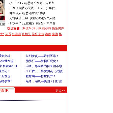
·
小二HKTV
|
杨思琦长发为广告而留
·
广西仔1/
|
香港无线（ＴＶＢ）历代
·
卿本佳人
|
杨思琦卖“肉”供楼
·
无端欲望
|
三级刊物踢爆港姐个人隐
·
似水年华
|
历届港姐（组图）大集合
上位
热点标签：
刘德华
冯小刚
蔡少芬
快乐男声
大s
选秀
范冰冰
张柏芝
苏醒
郑钧
春晚
李湘
搞
说 吧
更多>>