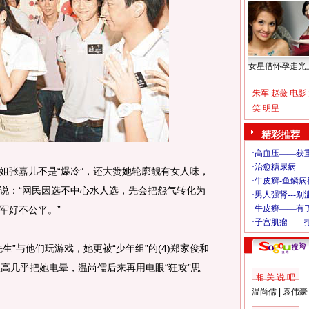
女星借怀孕走光
朱军
赵薇
电影
笑
明星
精彩推荐
张嘉儿不是“爆冷”，还大赞她轮廓靓有女人味，
说：“网民因选不中心水人选，先会把怨气转化为
军好不公平。”
与他们玩游戏，她更被“少年组”的(4)郑家俊和
数极高几乎把她电晕，温尚儒后来再用电眼“狂攻”思
相 关 说 吧
温尚儒
|
袁伟豪