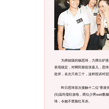
为师姐级的杨思琦，力撑出炉港姐
表现镇定，对网民狠批张嘉儿，思琦
批评，名次只有三个，这样投诉对冠
昨日思琦首次接触十二位“香港先生”
(5)温尚儒狂放电，两位少男watt
琦，令她不禁脸红耳赤。