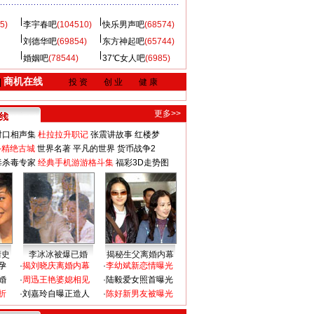
5)
李宇春吧
(104510)
快乐男声吧
(68574)
刘德华吧
(69854)
东方神起吧
(65744)
婚姻吧
(78544)
37℃女人吧
(6985)
商机在线
|
投 资
创 业
健 康
更多>>
对口相声集
杜拉拉升职记
张震讲故事
红楼梦
-精绝古城
世界名著
平凡的世界
货币战争2
毒杀毒专家
经典手机游游格斗集
福彩3D走势图
情史
李冰冰被爆已婚
揭秘生父离婚内幕
孕
·
揭刘晓庆离婚内幕
·
李幼斌新恋情曝光
婚
·
周迅王艳婆媳相见
·
陆毅爱女照首曝光
折
·
刘嘉玲自曝正造人
·
陈好新男友被曝光