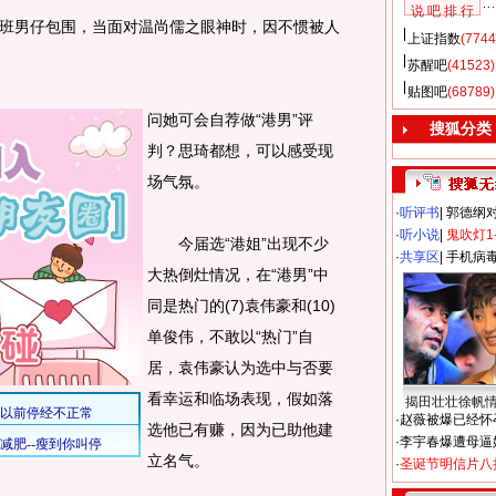
说 吧 排 行
男仔包围，当面对温尚儒之眼神时，因不惯被人
上证指数
(7744
苏醒吧
(41523)
贴图吧
(68789)
问她可会自荐做“港男”评
搜狐分类
判？思琦都想，可以感受现
场气氛。
·
听评书
|
郭德纲
·
听小说
|
鬼吹灯1
今届选“港姐”出现不少
·
共享区
|
手机病
大热倒灶情况，在“港男”中
同是热门的(7)袁伟豪和(10)
单俊伟，不敢以“热门”自
居，袁伟豪认为选中与否要
看幸运和临场表现，假如落
揭田壮壮徐帆
·
赵薇被爆已经怀
选他已有赚，因为已助他建
·
李宇春爆遭母逼
立名气。
·
圣诞节明信片八