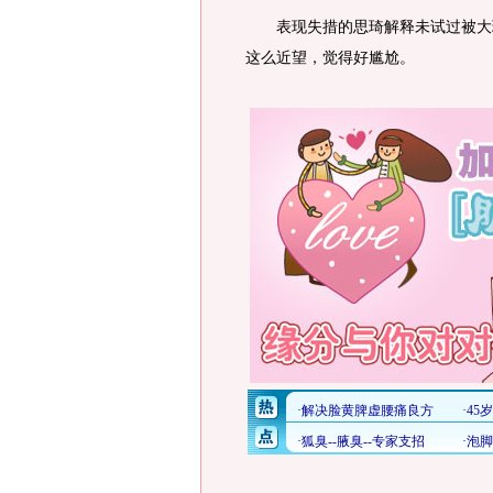
表现失措的思琦解释未试过被大班
这么近望，觉得好尴尬。