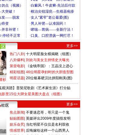
更多>>
热门八卦
|
十大明星脸女模揭晓（组图）
八卦爆料
|
刘欢与美女主持情史大曝光
第壹电影
|
《金钱帝国》：王晶没上进心
精彩组图
|
46位明星孕妇时的大胆造型图
明星话题
|
20位银幕硬汉比拼阳刚美(图)
撞衫
狐观演团】普契尼歌剧《艺术家生涯》打分贴
电影里15位大牌女星美图大盘点（组图）
更多>>
焦点新闻
|
不要迷恋哥，哥只是一个鬼
贴贴图图
|
英媒评出2009年度搞怪发明
娱乐旮旯
|
当红明星不仅仅是名利双收
情感世界
|
后悔嫁给这样一个山西男人