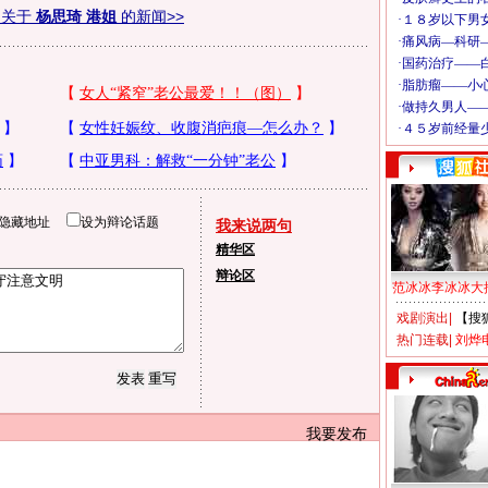
多关于
杨思琦 港姐
的新闻>>
隐藏地址
设为辩论话题
我来说两句
精华区
辩论区
范冰冰李冰冰大
戏剧演出
|
【搜
热门连载
|
刘烨
我要发布