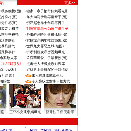
 后
更多>>
喂猕猴桃(图)
·
独家：章子怡带妈妈看电影
好身材(图)
·
佟大为马伊琍再度牵手(图)
秀性感(图)
·
倪萍赵忠祥十年后再携手
服装皆为租赁
·
刘涛富豪老公为家产求生子
颜乘地铁被拍
·
舒淇醉酒瞬间惨被抓拍(图)
做活体解剖
·
实拍漂亮的地摊西施(组图)
的暴烈脾气
·
世界九大罪恶之城(组图)
遇灵异事件
·
李孝利新欢私密视频曝光
成命案导火索
·
孟庭苇可爱儿子最新照(图)
：加入我们吧！
·
点击进入搜狐娱乐影视库
howGirl
·
游戏史上最般配的十对情侣
2》送票！
·
张元首透露戒毒生活
湘胎教
·
令人惊叹太空步下楼方式
密照
王菲小女儿李嫣曝光
酒井法子痛哭谢罪