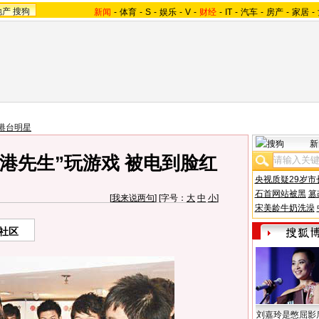
地产
搜狗
新闻
-
体育
-
S
-
娱乐
-
V
-
财经
-
IT
-
汽车
-
房产
-
家居
-
港台明星
新
港先生”玩游戏 被电到脸红
央视质疑29岁市
石首网站被黑
篡
[
我来说两句
] [字号：
大
中
小
]
宋美龄牛奶洗澡
社区
刘嘉玲是憋屈影