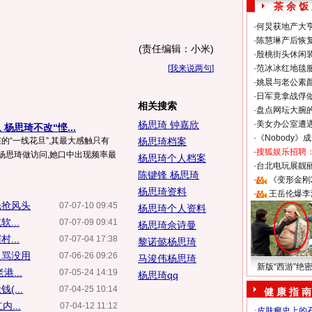
茶 余 饭
·
何炅获地产大亨
·
陈慧琳产后恢复
(责任编辑：小米)
·
殷桃街头休闲装
[
我来说两句
]
·
范冰冰红地毯
·
姚晨与老公素
·
日军竟拿战俘
相关搜索
·
盘点网坛大腕
杨思琦 钟嘉欣
·
美女办公室遭
杨思琦不改“悭...
·
《Nobody》
的“一线花旦”,其最大感触只有
杨思琦档案
·
搜狐娱乐招聘
跟杨思琦做访问,她口中出现频率最
杨思琦个人档案
·
台北电玩展靓丽S
陈键锋 杨思琦
·
《变形金刚
杨思琦资料
·
王岳伦爆李
光抢风头
07-07-10 09:45
杨思琦个人资料
...
07-07-09 09:41
杨思琦佘诗曼
...
07-07-04 17:38
黎诺懿杨思琦
人骂没用
07-06-26 09:26
马浚伟杨思琦
新版“西游”绝
...
07-05-24 14:19
杨思琦qq
...
07-04-25 10:14
健 康 指 南
...
07-04-12 11:12