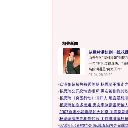
相关新闻
从屋村港姐到一线花旦 
由当年的“屋村港姐”到现在
一句:“时间过得真快。” 
高的词语是“努力工作”...
07-04-28 09:39
·
众港姐超短热裤秀美腿 杨思琦不惧走
·
杨思琦公开恋情遭排斥 男友被指靠其吃软
·
杨思琦《突围行动》演奸人 坦言最想演村
·
杨思琦拍拖多磨难 男友李泳豪当街被
·
2007香港小姐选举如火如荼 向海岚新老港
·
杨思琦清爽亮相作代言 工作排满疯狂抢钱(
·
07港姐记者招待会 杨思琦车内走光露红内