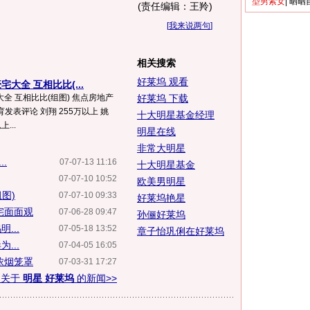
型男索女
|
晒晒
(责任编辑：王羚)
[
我来说两句
]
相关搜索
好莱坞 观看
大全 互相比比(...
全 互相比比(组图) 焦点房地产
好莱坞 下载
猫扑体育发表评论 刘翔 255万以上 姚
十大明星基金经理
...
明星在线
非常大明星
.
07-07-13 11:16
十大明星基金
07-07-10 10:52
欧美男明星
图)
07-07-10 09:33
好莱坞艳星
宅面面观
07-06-28 09:47
孙俪好莱坞
...
07-05-18 13:52
章子怡巩俐在好莱坞
...
07-04-05 16:05
浓烟笼罩
07-03-31 17:27
多关于
明星 好莱坞
的新闻>>