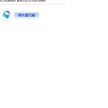
自己的旗袍照
暴雨过后天空依旧晴朗