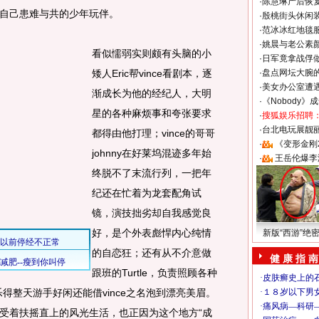
·
陈慧琳产后恢复
自己患难与共的少年玩伴。
·
殷桃街头休闲装
·
范冰冰红地毯
·
姚晨与老公素
看似懦弱实则颇有头脑的小
·
日军竟拿战俘
矮人Eric帮vince看剧本，逐
·
盘点网坛大腕
·
美女办公室遭
渐成长为他的经纪人，大明
·
《Nobody》
星的各种麻烦事和夸张要求
·
搜狐娱乐招聘
·
台北电玩展靓丽S
都得由他打理；vince的哥哥
·
《变形金刚
johnny在好莱坞混迹多年始
·
王岳伦爆李
终脱不了末流行列，一把年
纪还在忙着为龙套配角试
镜，演技拙劣却自我感觉良
好，是个外表彪悍内心纯情
新版“西游”绝
的自恋狂；还有从不介意做
健 康 指 南
跟班的Turtle，负责照顾各种
乐得整天游手好闲还能借vince之名泡到漂亮美眉。
受着扶摇直上的风光生活，也正因为这个地方“成