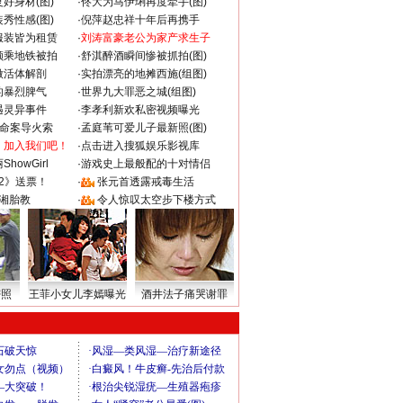
好身材(图)
·
佟大为马伊琍再度牵手(图)
秀性感(图)
·
倪萍赵忠祥十年后再携手
服装皆为租赁
·
刘涛富豪老公为家产求生子
颜乘地铁被拍
·
舒淇醉酒瞬间惨被抓拍(图)
做活体解剖
·
实拍漂亮的地摊西施(组图)
的暴烈脾气
·
世界九大罪恶之城(组图)
遇灵异事件
·
李孝利新欢私密视频曝光
成命案导火索
·
孟庭苇可爱儿子最新照(图)
：加入我们吧！
·
点击进入搜狐娱乐影视库
howGirl
·
游戏史上最般配的十对情侣
2》送票！
·
张元首透露戒毒生活
湘胎教
·
令人惊叹太空步下楼方式
密照
王菲小女儿李嫣曝光
酒井法子痛哭谢罪