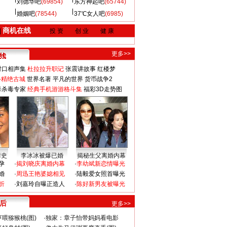
刘德华吧
(69854)
东方神起吧
(65744)
婚姻吧
(78544)
37℃女人吧
(6985)
商机在线
|
投 资
创 业
健 康
更多>>
对口相声集
杜拉拉升职记
张震讲故事
红楼梦
-精绝古城
世界名著
平凡的世界
货币战争2
毒杀毒专家
经典手机游游格斗集
福彩3D走势图
情史
李冰冰被爆已婚
揭秘生父离婚内幕
孕
·
揭刘晓庆离婚内幕
·
李幼斌新恋情曝光
婚
·
周迅王艳婆媳相见
·
陆毅爱女照首曝光
折
·
刘嘉玲自曝正造人
·
陈好新男友被曝光
 后
更多>>
喂猕猴桃(图)
·
独家：章子怡带妈妈看电影