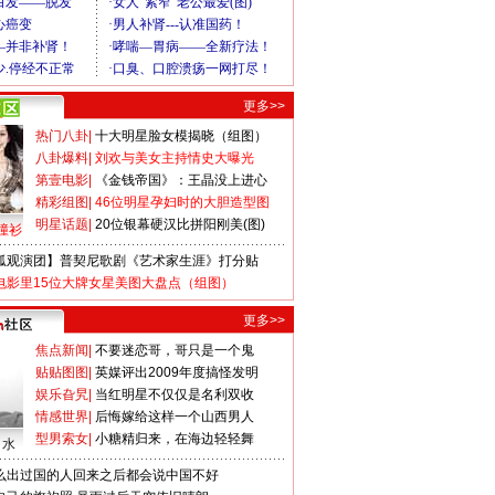
更多>>
热门八卦
|
十大明星脸女模揭晓（组图）
八卦爆料
|
刘欢与美女主持情史大曝光
第壹电影
|
《金钱帝国》：王晶没上进心
精彩组图
|
46位明星孕妇时的大胆造型图
明星话题
|
20位银幕硬汉比拼阳刚美(图)
撞衫
狐观演团】普契尼歌剧《艺术家生涯》打分贴
电影里15位大牌女星美图大盘点（组图）
更多>>
焦点新闻
|
不要迷恋哥，哥只是一个鬼
贴贴图图
|
英媒评出2009年度搞怪发明
娱乐旮旯
|
当红明星不仅仅是名利双收
情感世界
|
后悔嫁给这样一个山西男人
型男索女
|
小糖精归来，在海边轻轻舞
口水
么出过国的人回来之后都会说中国不好