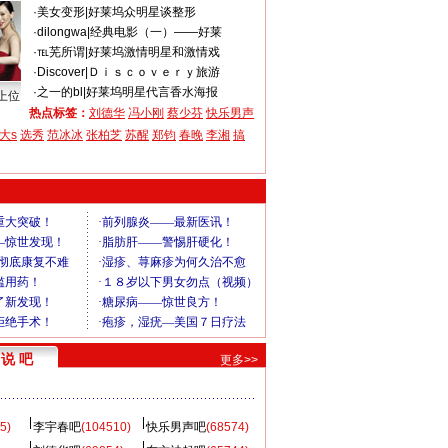
·
美女变形
|
好莱坞众明星谈整形
·
dilongwa
|
经典电影（一）——好莱
·
℡芜所谓
|
好莱坞激情明星和激情戏
·
Discover
|
Ｄｉｓｃｏｖｅｒｙ旅游
·
之一的bl
|
好莱坞明星代言香水海报
上位
热点标签：
刘德华
冯小刚
蔡少芬
快乐男声
大s
选秀
范冰冰
张柏芝
苏醒
郑钧
春晚
李湘
搞
说 吧
更多>>
5)
李宇春吧
(104510)
快乐男声吧
(68574)