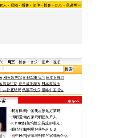
女人
-
视频
-
播客
-
邮件
-
博客
-
BBS
-
我说两句
闻
网页
博客
音乐
图片
说吧
长
邓玉娇失踪
朝鲜军事演习
日本兵赎罪
改温总讲话
夏日减肥秘方
日本瘦脸法
中共卧底结局
慈禧不快乐
侵略中国报告
更多>>
·
我有棒棒
|
中国明星涉足好莱坞
·
清明爱海
|
好莱坞明星制片人
·
just lik
|
好莱坞性交易规则曝光：
·
眼睛想旅
|
明星好莱坞ＰＵＢ
·
雨中风信
|
好莱坞明星的家都长什么
后？