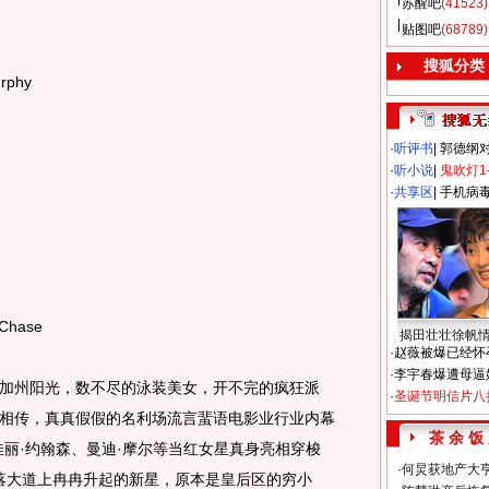
苏醒吧
(41523)
贴图吧
(68789)
搜狐分类
rphy
e
·
听评书
|
郭德纲
·
听小说
|
鬼吹灯1
·
共享区
|
手机病
Chase
揭田壮壮徐帆
·
赵薇被爆已经怀
·
李宇春爆遭母逼
州阳光，数不尽的泳装美女，开不完的疯狂派
·
圣诞节明信片八
相传，真真假假的名利场流言蜚语电影业行业内幕
茶 余 饭
佳丽·约翰森、曼迪·摩尔等当红女星真身亮相穿梭
·
何炅获地产大亨
日落大道上冉冉升起的新星，原本是皇后区的穷小