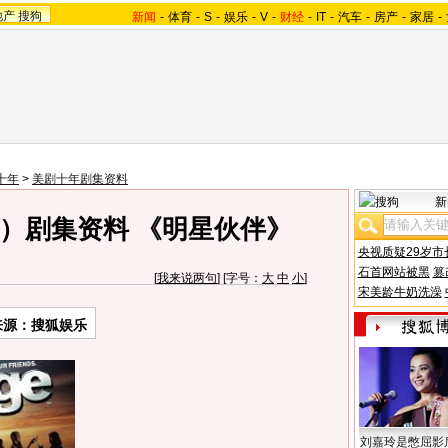
地产
搜狗
新闻
-
体育
-
S
-
娱乐
-
V
-
财经
-
IT
-
汽车
-
房产
-
家居
-
十年
>
美剧十年剧集资料
新
）剧集资料 《明星伙伴》
央视质疑29岁市
石首网站被黑
篡
[
我来说两句
] [字号：
大
中
小
]
宋美龄牛奶洗澡
来源：搜狐娱乐
刘嘉玲是憋屈影