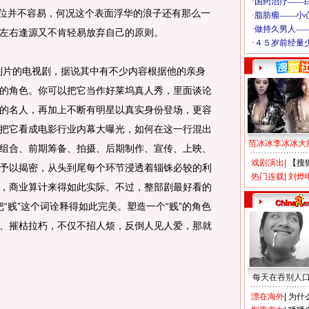
明星地位并不容易，何况这个表面浮华的浪子还有那么一
左右逢源又不肯轻易放弃自己的原则。
片的电视剧，据说其中有不少内容根据他的亲身
的角色。你可以把它当作好莱坞真人秀，里面谈论
的名人，再加上不断有明星以真实身份登场，更容
把它看成电影行业内幕大曝光，如何在这一行混出
范冰冰李冰冰大
组合、前期筹备、拍摄、后期制作、宣传、上映、
戏剧演出
|
【搜
予以揭密，从头到尾每个环节浸透着辎铢必较的利
热门连载
|
刘烨
，商业算计来得如此实际。不过，整部剧最好看的
他把“贱”这个词诠释得如此完美。塑造一个“贱”的角色
、摧枯拉朽，不仅不招人烦，反倒人见人爱，那就
每天在吞别人
漂在海外
|
为什