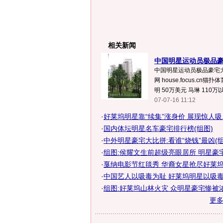
相关新闻
中国明星运动员极品豪宅
中国明星运动员极品豪宅大
网 house.focus.cn
明 50万美元 马琳 110万以上
07-07-16 11:12
·
好莱坞明星靠“续集”涨身价 展现惊人吸..
·
国内体坛明星名车豪宅排行榜(组图)
·
中外明星豪宅大比拼:看谁“烧钱”最凶(组
·
组图:侯耀文生前超级亮眼居所 明星豪
·
戛纳电影节红毯秀 华裔女星抢尽好莱坞明
·
中国艺人以吸毒为耻 好莱坞明星以吸毒为
·
组图:好莱坞山林火灾 众明星豪宅惨被
更