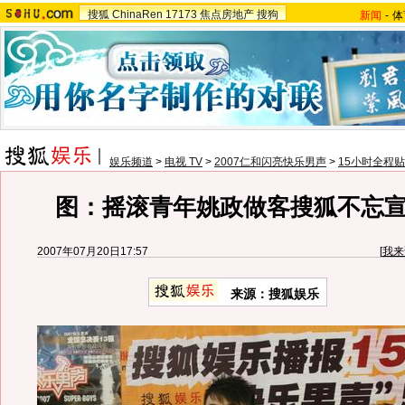
搜狐
ChinaRen
17173
焦点房地产
搜狗
新闻
-
体
娱乐频道
>
电视 TV
>
2007仁和闪亮快乐男声
>
15小时全程
图：摇滚青年姚政做客搜狐不忘
2007年07月20日17:57
[
我来
来源：搜狐娱乐