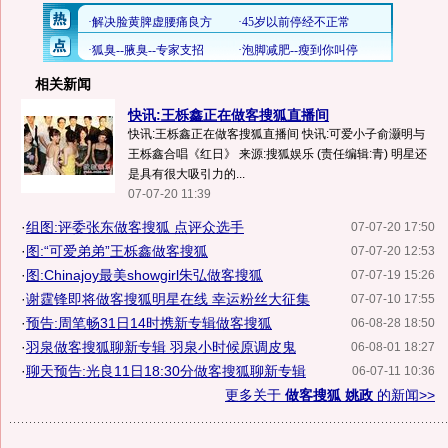
相关新闻
快讯:王栎鑫正在做客搜狐直播间
快讯:王栎鑫正在做客搜狐直播间 快讯:可爱小子俞灏明与
王栎鑫合唱《红日》 来源:搜狐娱乐 (责任编辑:青) 明星还
是具有很大吸引力的...
07-07-20 11:39
·
组图:评委张东做客搜狐 点评众选手
07-07-20 17:50
·
图:“可爱弟弟”王栎鑫做客搜狐
07-07-20 12:53
·
图:Chinajoy最美showgirl朱弘做客搜狐
07-07-19 15:26
·
谢霆锋即将做客搜狐明星在线 幸运粉丝大征集
07-07-10 17:55
·
预告:周笔畅31日14时携新专辑做客搜狐
06-08-28 18:50
·
羽泉做客搜狐聊新专辑 羽泉小时候原调皮鬼
06-08-01 18:27
·
聊天预告:光良11日18:30分做客搜狐聊新专辑
06-07-11 10:36
更多关于
做客搜狐 姚政
的新闻>>