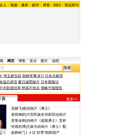
女人
-
视频
-
播客
-
邮件
-
博客
-
BBS
-
我说两句
闻
网页
博客
音乐
图片
说吧
长
邓玉娇失踪
朝鲜军事演习
日本兵赎罪
改温总讲话
夏日减肥秘方
日本瘦脸法
中共卧底结局
慈禧不快乐
侵略中国报告
更多>>
·
流柳飞绪
|
动画片《勇士》
·
老怪物的
|
大型民族史诗影院动画片
·
变形金刚
|
动画片《超能勇士》赏析
·
何蓉的博
|
王姬为动画片《勇士》配
·
寂静岭^
|
１４位“好男”助阵国产
后？