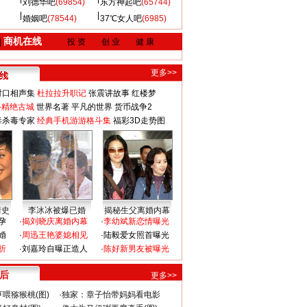
刘德华吧
(69854)
东方神起吧
(65744)
婚姻吧
(78544)
37℃女人吧
(6985)
商机在线
|
投 资
创 业
健 康
更多>>
对口相声集
杜拉拉升职记
张震讲故事
红楼梦
-精绝古城
世界名著
平凡的世界
货币战争2
毒杀毒专家
经典手机游游格斗集
福彩3D走势图
情史
李冰冰被爆已婚
揭秘生父离婚内幕
孕
·
揭刘晓庆离婚内幕
·
李幼斌新恋情曝光
婚
·
周迅王艳婆媳相见
·
陆毅爱女照首曝光
折
·
刘嘉玲自曝正造人
·
陈好新男友被曝光
 后
更多>>
喂猕猴桃(图)
·
独家：章子怡带妈妈看电影