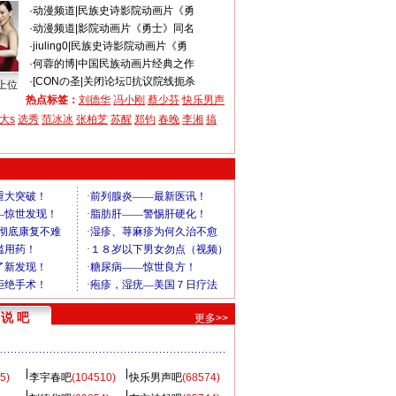
·
动漫频道
|
民族史诗影院动画片《勇
·
动漫频道
|
影院动画片《勇士》同名
·
jiuling0
|
民族史诗影院动画片《勇
·
何蓉的博
|
中国民族动画片经典之作
·
[CONの圣
|
关闭论坛抗议院线扼杀
上位
热点标签：
刘德华
冯小刚
蔡少芬
快乐男声
大s
选秀
范冰冰
张柏芝
苏醒
郑钧
春晚
李湘
搞
说 吧
更多>>
5)
李宇春吧
(104510)
快乐男声吧
(68574)