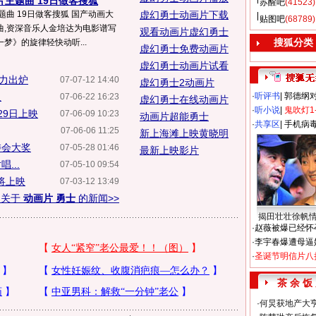
片主题曲 19日做客搜狐
苏醒吧
(41523)
题曲 19日做客搜狐 国产动画大
虚幻勇士动画片下载
贴图吧
(68789)
曲,资深音乐人金培达为电影谱写
观看动画片虚幻勇士
搜狐分类
梦》的旋律轻快动听...
虚幻勇士免费动画片
虚幻勇士动画片试看
力出炉
07-07-12 14:40
虚幻勇士2动画片
人
·
听评书
|
郭德纲
07-06-22 16:23
虚幻勇士在线动画片
·
听小说
|
鬼吹灯1
29日上映
07-06-09 10:23
动画片超能勇士
·
共享区
|
手机病
07-06-06 11:25
新上海滩上映黄晓明
委会大奖
07-05-28 01:46
最新上映影片
...
07-05-10 09:54
将上映
07-03-12 13:49
多关于
动画片 勇士
的新闻>>
揭田壮壮徐帆
·
赵薇被爆已经怀
·
李宇春爆遭母逼
·
圣诞节明信片八
茶 余 饭
·
何炅获地产大亨