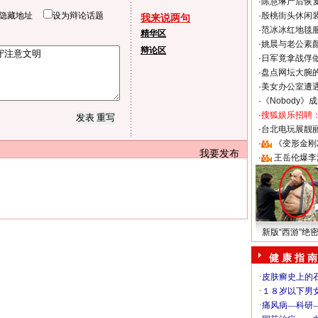
·
陈慧琳产后恢复
隐藏地址
设为辩论话题
·
殷桃街头休闲装
我来说两句
·
范冰冰红地毯
精华区
·
姚晨与老公素
辩论区
·
日军竟拿战俘
·
盘点网坛大腕
·
美女办公室遭
·
《Nobody》
·
搜狐娱乐招聘
·
台北电玩展靓丽S
·
《变形金刚
我要发布
·
王岳伦爆李
新版“西游”绝
健 康 指 南