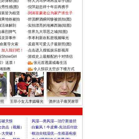
好身材(图)
·
佟大为马伊琍再度牵手(图)
秀性感(图)
·
倪萍赵忠祥十年后再携手
服装皆为租赁
·
刘涛富豪老公为家产求生子
颜乘地铁被拍
·
舒淇醉酒瞬间惨被抓拍(图)
做活体解剖
·
实拍漂亮的地摊西施(组图)
的暴烈脾气
·
世界九大罪恶之城(组图)
遇灵异事件
·
李孝利新欢私密视频曝光
成命案导火索
·
孟庭苇可爱儿子最新照(图)
：加入我们吧！
·
点击进入搜狐娱乐影视库
howGirl
·
游戏史上最般配的十对情侣
2》送票！
·
张元首透露戒毒生活
湘胎教
·
令人惊叹太空步下楼方式
密照
王菲小女儿李嫣曝光
酒井法子痛哭谢罪