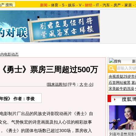
地产
搜狗
新闻
-
体育
-
S
-
娱乐
-
V
-
财经
-
IT
-
汽车
-
房产
-
家居
-
国内电影动态
新
《勇士》票房三周超过500万
央视质疑29岁市
石首网站被黑
篡
[
我来说两句
] [字号：
大
中
小
]
宋美龄牛奶洗澡
年报》 作者：李俊
电影制片厂出品的民族史诗影院动画片《勇士》自
原文化、气势恢宏的诗意画面及扣人心弦的精彩故事
，《勇士》的团体包场数已超过300场，票房收入
刘嘉玲是憋屈影