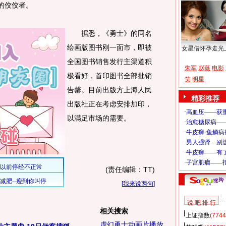
的佼佼者。
据悉，《勇士》的同名
绘画版图书刚一面市，即被
女星借怀孕走光
全国图书销售发行主渠道积
朱军
赵薇
电影
极看好，首印图书全部批销
笑
明星
告罄。目前出版方上海人民
精彩推荐
出版社正在考虑安排加印，
以满足市场的需要。
(责任编辑：TT)
[
我来说两句
]
说 吧 排 行
相关搜索
上证指数
(7744
虚幻勇士动画片播放