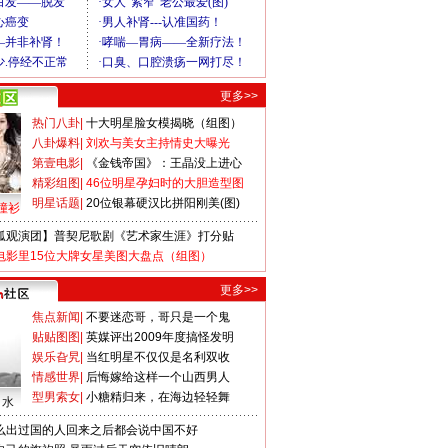
更多>>
热门八卦
|
十大明星脸女模揭晓（组图）
八卦爆料
|
刘欢与美女主持情史大曝光
第壹电影
|
《金钱帝国》：王晶没上进心
精彩组图
|
46位明星孕妇时的大胆造型图
明星话题
|
20位银幕硬汉比拼阳刚美(图)
撞衫
狐观演团】普契尼歌剧《艺术家生涯》打分贴
电影里15位大牌女星美图大盘点（组图）
更多>>
焦点新闻
|
不要迷恋哥，哥只是一个鬼
贴贴图图
|
英媒评出2009年度搞怪发明
娱乐旮旯
|
当红明星不仅仅是名利双收
情感世界
|
后悔嫁给这样一个山西男人
型男索女
|
小糖精归来，在海边轻轻舞
口水
么出过国的人回来之后都会说中国不好