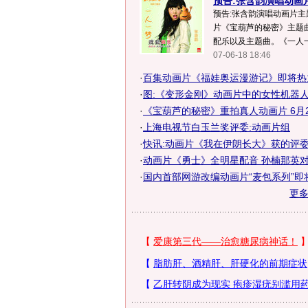
预告:张含韵演唱动画
预告:张含韵演唱动画片主
片《宝葫芦的秘密》主题
配乐以及主题曲。《一人一
07-06-18 18:46
·
百集动画片《福娃奥运漫游记》即将热
·
图:《变形金刚》动画片中的女性机器
·
《宝葫芦的秘密》重拍真人动画片 6月
·
上海电视节白玉兰奖评委:动画片组
·
快讯:动画片《我在伊朗长大》获的评
·
动画片《勇士》全明星配音 孙楠那英对唱
·
国内首部网游改编动画片“麦包系列”即
更