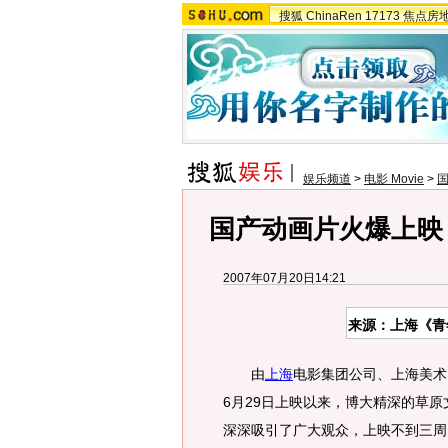
搜狐
ChinaRen
17173
焦点房
娱乐频道
>
电影 Movie
>
国产动画片火爆上映
2007年07月20日14:21
来源：上海《青
由
上海
电影集团公司、上海美术
6月29日上映以来，博大精深的草
深深吸引了广大观众，上映不到三周