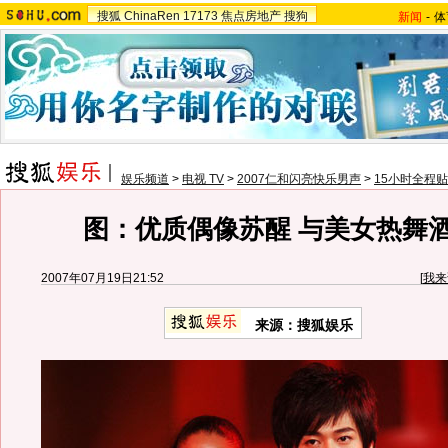
搜狐
ChinaRen
17173
焦点房地产
搜狗
新闻
-
体
娱乐频道
>
电视 TV
>
2007仁和闪亮快乐男声
>
15小时全程
图：优质偶像苏醒 与美女热舞
2007年07月19日21:52
[
我来
来源：搜狐娱乐