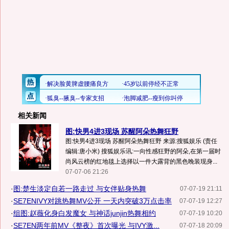
相关新闻
图:快男4进3现场 苏醒阿朵热舞狂野
图:快男4进3现场 苏醒阿朵热舞狂野 来源:搜狐娱乐 (责任
编辑:唐小米) 搜狐娱乐讯:一向性感狂野的阿朵,在第一届时
尚风云榜的红地毯上选择以一件大露背的黑色晚装现身...
07-07-06 21:26
·
图:楚生淡定自若一路走过 与女伴贴身热舞
07-07-19 21:11
·
SE7ENIVY对跳热舞MV公开 一天内突破3万点击率
07-07-19 12:27
·
组图:赵薇化身白发魔女 与神话junjin热舞相约
07-07-19 10:20
·
SE7EN两年前MV《整夜》首次曝光 与IVY激...
07-07-18 20:09