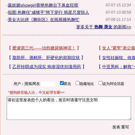
·
最妖媚showgirl香艳热舞台下鼻血狂喷
07-07-15 12:34
·
组图:热舞任“咸猪手”胯下穿行 韩星尺度惊人
07-07-13 00:59
·
美女大比拼《舞街区》在线视频热舞忙
07-06-21 17:14
更多关于
热舞 美女
的新闻>>
用户：
匿名
隐藏地址
设为辩论话题
*搜狗拼音输入法，中文处理专家>>