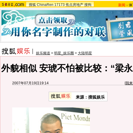
搜狐
ChinaRen
17173
焦点房地产
搜狗
新闻
-
体
娱乐频道
>
明星_娱乐圈
>
大陆明星
外貌相似 安琥不怕被比较：“梁永
2007年07月19日19:14
[
我来
来源：搜狐娱乐