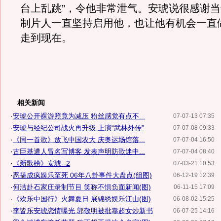
台上乱跳”，令他非常泄气。安琥说很感谢
制片人一直坚持启用他，也让他有机会一直
走到现在。
相关新闻
·
安琥公开裸游照竟为减压 粉丝感觉有点不...
07-07-13 07:35
·
安琥与经纪公司战火再升级 上演“武林外传”
07-07-08 09:33
·
《同一首歌》放飞中国农大 庆奥运场馆落...
07-07-04 16:50
·
古巨基遭人冒名写博客 发表声明防歌迷中...
07-07-04 08:40
·
《新歌榜》安琥--2
07-03-21 10:53
·
恶搞成疯娱乐至死 06年八卦事件大盘点(组图)
06-12-19 12:39
·
何洁赴石家庄录制节目 笑称不惧负面新闻(图)
06-11-15 17:09
·
《欢乐中国行》火舞夏日 展锦绣娱乐江山(图)
06-08-02 15:25
·
李皆乐安琥恋情曝光 郭敬明被批靠超女炒新书
06-07-25 14:16