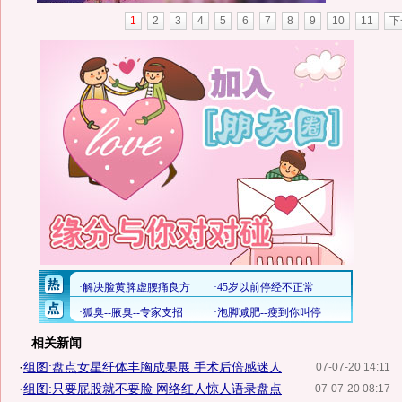
1
2
3
4
5
6
7
8
9
10
11
下
相关新闻
·
组图:盘点女星纤体丰胸成果展 手术后倍感迷人
07-07-20 14:11
·
组图:只要屁股就不要脸 网络红人惊人语录盘点
07-07-20 08:17