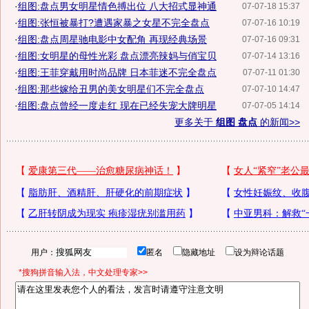
·
组图:盘点男女明星情色搏出位 八大招式显神通
07-07-18 15:37
·
组图:张恒被暴打?遭遇家暴之女星不完全盘点
07-07-16 10:19
·
组图:盘点周星驰电影中女配角 再现经典场景
07-07-16 09:31
·
组图:女明星的母性光彩 盘点漂亮辣妈与俏宝贝
07-07-14 13:16
·
组图:王菲穿戴用时尚品牌 日本菲迷不完全盘点
07-07-11 01:30
·
组图:那些嫁给丑男的美女明星们不完全盘点
07-07-10 14:47
·
组图:盘点曾经一度走红 现在已经失宠大牌明星
07-07-05 14:14
更多关于
组图 盘点
的新闻>>
用户：
匿名
隐藏地址
设为辩论话题
*搜狗拼音输入法，中文处理专家>>