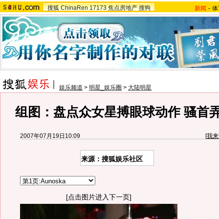
搜狐
ChinaRen
17173
焦点房地产
搜狗
新闻
-
体
娱乐频道
>
明星_娱乐圈
>
大陆明星
组图：盘点众女星搏眼球动作 骚首
2007年07月19日10:09
[
我来
来源：搜狐娱乐社区
[点击图片进入下一页]