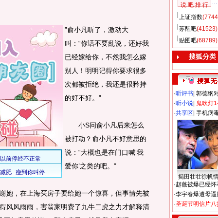
说 吧 排 行
上证指数
(7744
苏醒吧
(41523)
”俞小凡听了，激动大
贴图吧
(68789)
叫：“你话不要乱说，还好我
搜狐分类
已经嫁给你，不然我怎么嫁
别人！明明记得你要求很多
次都被拒绝，我还是很矜持
·
听评书
|
郭德纲
的好不好。”
·
听小说
|
鬼吹灯1
·
共享区
|
手机病
小S问俞小凡后来怎么
被打动？俞小凡不好意思的
说：“大概也是在门口喊‘我
爱你’之类的吧。”
揭田壮壮徐帆
·
赵薇被爆已经怀
她，在上海买房子要给她一个惊喜，但事情先被
·
李宇春爆遭母逼
·
圣诞节明信片八
得风风雨雨，害翁家明费了九牛二虎之力才解释清