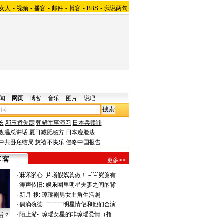
女人
-
视频
-
播客
-
邮件
-
博客
-
BBS
-
我说两句
闻
网页
博客
音乐
图片
说吧
长
邓玉娇失踪
朝鲜军事演习
日本兵赎罪
改温总讲话
夏日减肥秘方
日本瘦脸法
中共卧底结局
慈禧不快乐
侵略中国报告
更多>>
·
麻木的心:
片场假戏真做！－－究竟有
·
涛声依旧:
娱乐圈里明星夫妻之间的背
·
新月-搜:
琼瑶剧男女主角生活照
·
偶滴碗德:
￣￣￣明星情侣和他们合演
·
陌上游-:
琼瑶女星的非琼瑶爱情（指
后？