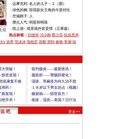
·
达摩克利:
名人的儿子－２（图）
·
绿色的枫:
琼瑶剧女主角的今昔对比
·
空城棋子:
人
·
攒点人气:
明星和明珠
·
陌上游-:
戏里戏外皆是情（正果篇）
上位
热点标签：
刘德华
冯小刚
蔡少芬
快乐男声
大s
选秀
范冰冰
张柏芝
苏醒
郑钧
春晚
李湘
搞
说 吧
更多>>