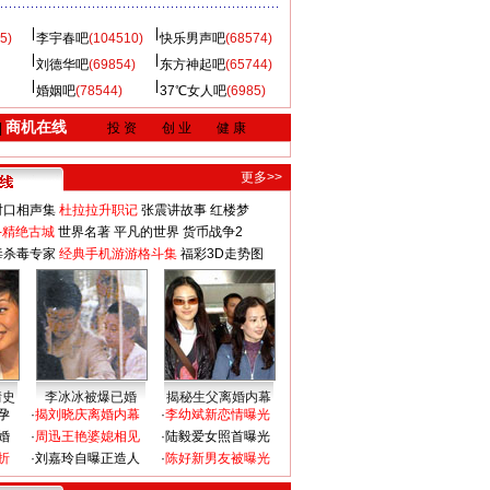
5)
李宇春吧
(104510)
快乐男声吧
(68574)
刘德华吧
(69854)
东方神起吧
(65744)
婚姻吧
(78544)
37℃女人吧
(6985)
商机在线
|
投 资
创 业
健 康
更多>>
对口相声集
杜拉拉升职记
张震讲故事
红楼梦
-精绝古城
世界名著
平凡的世界
货币战争2
毒杀毒专家
经典手机游游格斗集
福彩3D走势图
情史
李冰冰被爆已婚
揭秘生父离婚内幕
孕
·
揭刘晓庆离婚内幕
·
李幼斌新恋情曝光
婚
·
周迅王艳婆媳相见
·
陆毅爱女照首曝光
折
·
刘嘉玲自曝正造人
·
陈好新男友被曝光