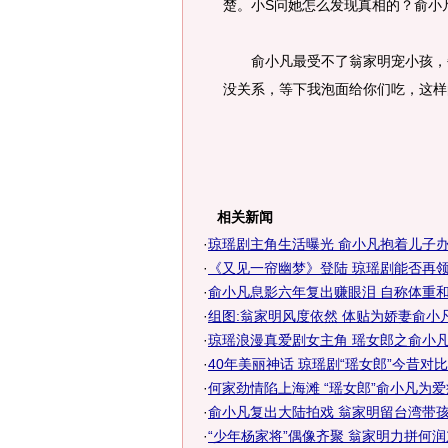
楚。小S问她怎么发现真相的？俞小
俞小凡最受不了翁家明宠小孩，每
没关系，等下我泡面给你们吃，这样
相关新闻
·
琼瑶剧主角生活曝光 俞小凡抱着儿子办婚
·
《又见一帘幽梦》登陆 琼瑶剧能否再领风
·
俞小凡息影六年复出赚眼泪 自称体重和婚
·
组图:翁家明风度依然 体贴为娇妻俞小
·
琼瑶浪漫真爱剧女主角 瑶女郎之俞小凡、
·
40年美丽神话 琼瑶剧“瑶女郎”今昔对比(.
·
何家劲情陷上海滩 “瑶女郎”俞小凡为
·
俞小凡复出大陆拍戏 翁家明留台湾带孩
·
“少年杨家将”偶像齐聚 翁家明力拼何润