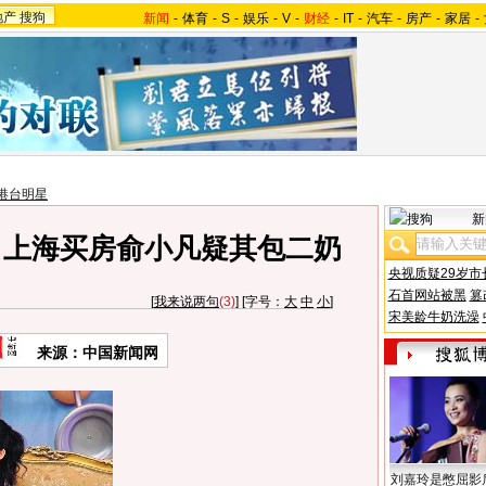
地产
搜狗
新闻
-
体育
-
S
-
娱乐
-
V
-
财经
-
IT
-
汽车
-
房产
-
家居
-
港台明星
新
：上海买房俞小凡疑其包二奶
央视质疑29岁市
石首网站被黑
篡
[
我来说两句
(3)
] [字号：
大
中
小
]
宋美龄牛奶洗澡
来源：中国新闻网
刘嘉玲是憋屈影