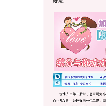
房间啦。
俞小凡生第一胎时，翁家明为感谢
俞小凡发现，她怀疑老公包二奶，闹