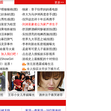
 后
更多>>
喂猕猴桃(图)
·
独家：章子怡带妈妈看电影
好身材(图)
·
佟大为马伊琍再度牵手(图)
秀性感(图)
·
倪萍赵忠祥十年后再携手
服装皆为租赁
·
刘涛富豪老公为家产求生子
颜乘地铁被拍
·
舒淇醉酒瞬间惨被抓拍(图)
做活体解剖
·
实拍漂亮的地摊西施(组图)
的暴烈脾气
·
世界九大罪恶之城(组图)
遇灵异事件
·
李孝利新欢私密视频曝光
成命案导火索
·
孟庭苇可爱儿子最新照(图)
：加入我们吧！
·
点击进入搜狐娱乐影视库
howGirl
·
游戏史上最般配的十对情侣
2》送票！
·
张元首透露戒毒生活
湘胎教
·
令人惊叹太空步下楼方式
密照
王菲小女儿李嫣曝光
酒井法子痛哭谢罪