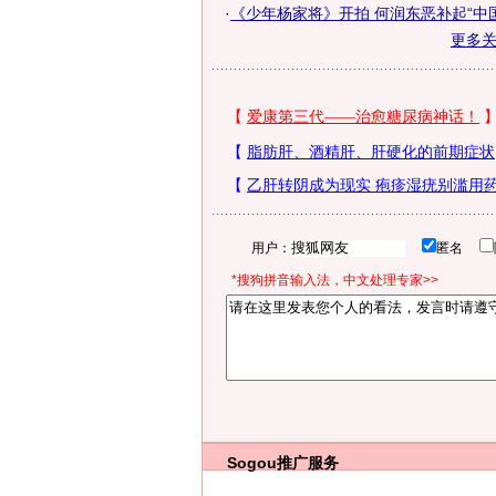
·
《少年杨家将》开拍 何润东恶补起“中
更多
用户：
匿名
*搜狗拼音输入法，中文处理专家>>
Sogou推广服务