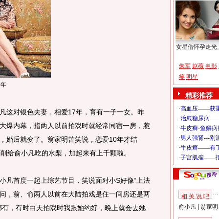
女星借怀孕走光
朱军
赵薇
电影
笑
明星
7年
精彩推荐
凡这对银色夫妻，相爱17年，育有一子一女。昨
大爆内幕，指两人以前拍戏时就经常同宿一房，惹
，婚后就变了。翁家明苦笑说，恋爱10年才结
档削给俞小凡吃的水梨，加起来有上千颗啦。
凡首度一起上综艺节目，笑说面对小S好像“上法
就问，翁、俞两人以前在大陆拍戏是住一间房还是两
相 关 说 吧
俞小凡
|
翁家明
都有，有时白天拍戏时我跟她约好，晚上就会去她