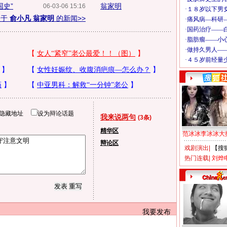
国史”
翁家明
06-03-06 15:16
关于
俞小凡 翁家明
的新闻>>
隐藏地址
设为辩论话题
我来说两句
(3条)
精华区
范冰冰李冰冰大
辩论区
戏剧演出
|
【搜
热门连载
|
刘烨
我要发布