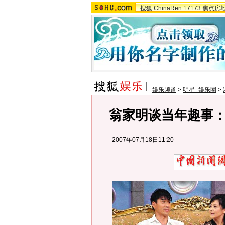
搜狐
ChinaRen
17173
焦点房
娱乐频道
>
明星_娱乐圈
>
翁家明谈当年趣事
2007年07月18日11:20