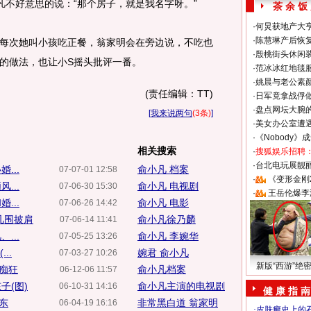
凡不好意思的说：“那个房子，就是我名字呀。”
茶 余 饭
·
何炅获地产大亨
·
陈慧琳产后恢复
次她叫小孩吃正餐，翁家明会在旁边说，不吃也
·
殷桃街头休闲装
的做法，也让小S摇头批评一番。
·
范冰冰红地毯
·
姚晨与老公素
(责任编辑：TT)
·
日军竟拿战俘
·
盘点网坛大腕
[
我来说两句
(3条)
]
·
美女办公室遭
·
《Nobody》
相关搜索
·
搜狐娱乐招聘
·
台北电玩展靓丽S
...
俞小凡 档案
07-07-01 12:58
·
《变形金刚
...
俞小凡 电视剧
07-06-30 15:30
·
王岳伦爆李
...
俞小凡 电影
07-06-26 14:42
凡围披肩
俞小凡徐乃麟
07-06-14 11:41
...
俞小凡 李婉华
07-05-25 13:26
..
婉君 俞小凡
07-03-27 10:26
新版“西游”绝
爱痴狂
俞小凡档案
06-12-06 11:57
子(图)
俞小凡主演的电视剧
06-10-31 14:16
健 康 指 南
东
非常黑白道 翁家明
06-04-19 16:16