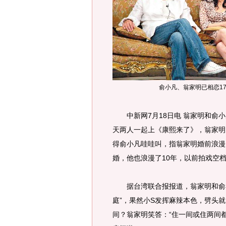
俞小凡、翁家明已相恋1
中新网7月18日电 翁家明和俞小
天两人一起上《康熙来了》，翁家明
得俞小凡哇哇叫，指翁家明婚前浪漫
婚，他也浪漫了10年，以前拍戏空
据台湾联合报报道，翁家明和俞小
庭”，果然小S发挥麻辣本色，劈头
间？翁家明笑答：“住一间或住两间