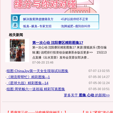
相关新闻
第一次心动 沈阳赛区精彩图集17
第一次心动 沈阳赛区精彩图集17 来源:搜狐娱乐 (责任编
辑:薰) 说吧排行投资创业健康茶余饭后更多>> 15日13
点直播《出水芙蓉》发布会芙蓉女郎决赛...
07-06-20 15:46
·
组图:ChinaJoy第一天女生现场试玩图集
07-07-13 02:55
·
《潮流帮帮忙》精彩图集--1
07-05-30 14:27
·
《星球大战》精彩图集--14
07-05-30 11:24
·
组图:周笔畅六一送祝福 精彩写真图集
07-05-30 10:51
更多关于
图集 心动
的新闻>>