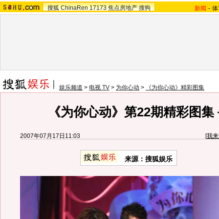
搜狐
ChinaRen
17173
焦点房地产
搜狗
新闻
-
体
娱乐频道
>
电视 TV
>
为你心动
>
《为你心动》精彩图集
《为你心动》第22期精彩图集－
2007年07月17日11:03
[
我来
来源：搜狐娱乐