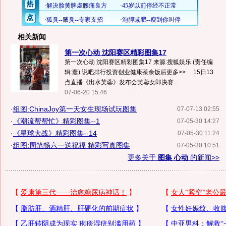
相关新闻
第一次心动 沈阳赛区精彩图集17
第一次心动 沈阳赛区精彩图集17 来源:搜狐娱乐 (责任编
辑:薰) 说吧排行投资创业健康茶余饭后更多>> 15日13
点直播《出水芙蓉》发布会芙蓉女郎决赛...
07-06-20 15:46
·
组图:ChinaJoy第一天女生现场试玩图集
07-07-13 02:55
·
《潮流帮帮忙》精彩图集--1
07-05-30 14:27
·
《星球大战》精彩图集--14
07-05-30 11:24
·
组图:周笔畅六一送祝福 精彩写真图集
07-05-30 10:51
更多关于
图集 心动
的新闻>>