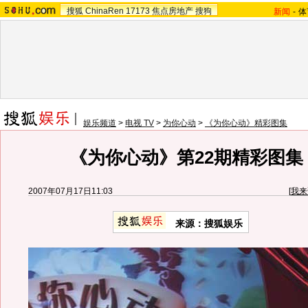
搜狐
ChinaRen
17173
焦点房地产
搜狗
新闻
-
体
娱乐频道
>
电视 TV
>
为你心动
>
《为你心动》精彩图集
《为你心动》第22期精彩图集 
2007年07月17日11:03
[
我来
来源：搜狐娱乐