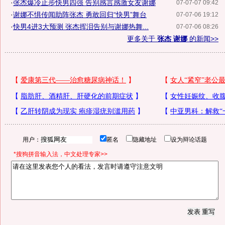
·
张杰爆冷止步快男四强 告别感言感激女友谢娜
07-07-07 09:42
·
谢娜不惧传闻助阵张杰 勇敢回归“快男”舞台
07-07-06 19:12
·
快男4进3大预测 张杰挥泪告别与谢娜热舞...
07-07-06 08:26
更多关于
张杰 谢娜
的新闻>>
用户：
匿名
隐藏地址
设为辩论话题
*搜狗拼音输入法，中文处理专家>>