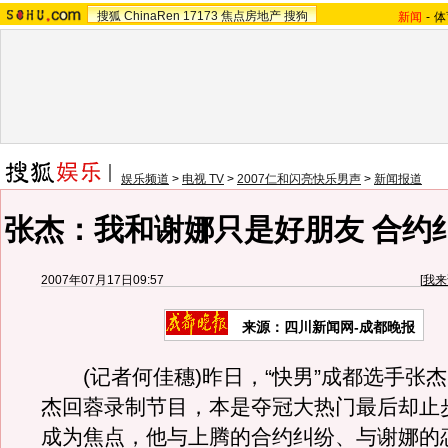
搜狐
ChinaRen
17173
焦点房地产
搜狗
新闻
-
体
娱乐频道
>
电视 TV
>
2007仁和闪亮快乐男声
>
新闻报道
张杰：我和谢娜只是好朋友 合约
2007年07月17日09:57
[
我来
来源：四川新闻网-成都晚报
(记者何佳穗)昨日，“快男”成都选手张
杰回蓉录制节目，本是夺冠大热门最后却止
成为焦点，他与上腾的合约纠纷、与谢娜的