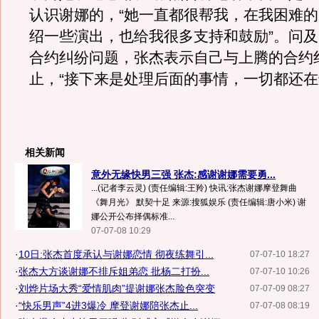
认识谢娜的，“她一直都很帮我，在我困难
绍一些演出，也给我很多支持和鼓励”。问
合约纠纷问题，张杰表示自己与上腾的合约
止，“接下来是处理后面的事情，一切都还在
相关新闻
意外无缘快男三强 张杰:感谢谢娜需要勇...
...(记者李云灵) (责任编辑:王羚) 快讯:张杰谢娜摩登舞曲
《舞月光》 默契十足 来源:搜狐娱乐 (责任编辑:唐小米) 谢
娜公开公布择偶标准...
07-07-08 10:29
·
10日:张杰首度承认与谢娜恋情 彻夜练舞引...
07-07-10 18:27
·
张杰大方谈谢娜不排斥姐弟恋 批杨二打扮...
07-07-10 10:26
·
刘烨片场大秀“爱情肌肉”提谢娜张杰脸色突变
07-07-09 08:27
·
“快乐男声”4进3爆冷 摩登谢娜陪张杰止...
07-07-08 08:19