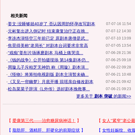
相关新闻
·
姜文:没睡够就40岁了 否认因周韵怀孕改写剧本
07-07-16 11:54
·
元彬复出进入倒记时 结束康复治疗正在挑...
07-07-12 14:30
·
李连杰演悟空三年前已定 原剧本唐僧是武...
07-07-10 13:09
·
焦晃得美称“老局长” 对剧本台词要求非常高
07-07-05 13:54
·
“戏痴”姜彤片场琢磨剧本 马桶上痛哭流...
07-06-28 21:36
·
《钱的战争》公开拍摄现场 第14集剧本仍...
07-06-25 09:18
·
周璇儿子斥柏芝无神韵 称《周璇》剧本演...
07-06-22 09:28
·
《怪物》将筹拍电视剧版 剧本主演暂未确...
07-06-21 10:48
·
《又见一帘幽梦》月底开播 琼瑶亲自修改剧本
07-06-21 09:42
·
松岛菜菜子辞演《L外传》选好剧本挽救事...
07-06-21 09:23
更多关于
剧本 突破
的新闻>>