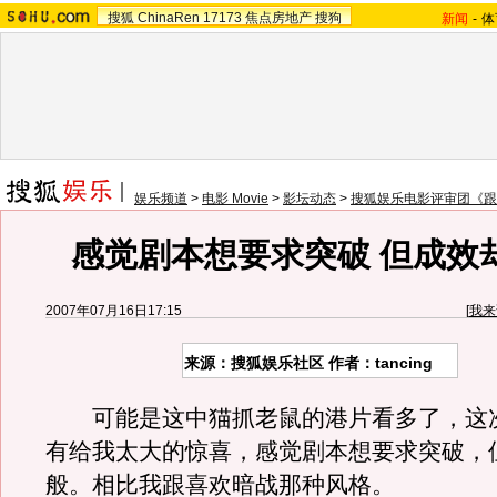
搜狐
ChinaRen
17173
焦点房地产
搜狗
新闻
-
体
娱乐频道
>
电影 Movie
>
影坛动态
>
搜狐娱乐电影评审团《跟
感觉剧本想要求突破 但成效
2007年07月16日17:15
[
我来
来源：搜狐娱乐社区 作者：tancing
可能是这中猫抓老鼠的港片看多了，这
有给我太大的惊喜，感觉剧本想要求突破，
般。相比我跟喜欢暗战那种风格。