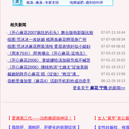
相关新闻
·
《开心麻花2007疯狂的石头》舞台版电影版比较
07-07-13 16:44
·
组图:范冰冰一改妖媚 梳两条麻花辫现身广州
07-07-08 09:34
·
组图:范冰冰麻花辫装清纯 委屈表情好似小媳妇
07-07-04 08:42
·
《周末70分》:即将播出《开心麻花-逗地主》
07-03-23 16:15
·
《开心麻花2006》 黄妮娜给汤加丽导戏不喊苦
07-01-22 16:02
·
《开心麻花2006》继续热演“七姨太”绽放美丽
07-01-19 15:17
·
戴娆助阵开心麻花 唱《绽放》“救活”满...
07-01-02 13:58
·
吾酷受邀加盟《麻花4》话剧手机彩铃成功牵手
06-12-29 19:13
更多关于
麻花 宁浩
的新闻>>