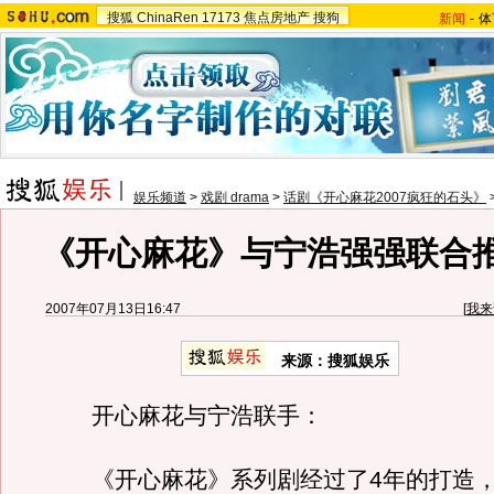
搜狐
ChinaRen
17173
焦点房地产
搜狗
新闻
-
体
娱乐频道
>
戏剧 drama
>
话剧《开心麻花2007疯狂的石头》
《开心麻花》与宁浩强强联合
2007年07月13日16:47
[
我来
来源：搜狐娱乐
开心麻花与宁浩联手：
《开心麻花》系列剧经过了4年的打造，