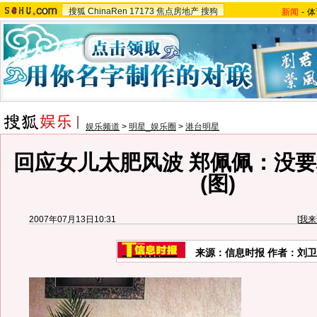
搜狐
ChinaRen
17173
焦点房地产
搜狗
新闻
-
体
娱乐频道
>
明星_娱乐圈
>
港台明星
回应女儿太肥风波 郑佩佩：没
(图)
2007年07月13日10:31
[
我来
来源：信息时报 作者：刘