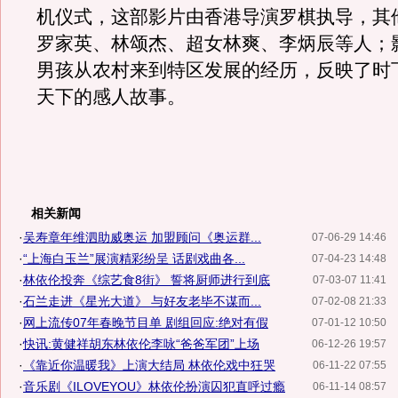
机仪式，这部影片由香港导演罗棋执导，其
罗家英、林颂杰、超女林爽、李炳辰等人；
男孩从农村来到特区发展的经历，反映了时
天下的感人故事。
相关新闻
·
吴寿章年维泗助威奥运 加盟顾问《奥运群...
07-06-29 14:46
·
“上海白玉兰”展演精彩纷呈 话剧戏曲各...
07-04-23 14:48
·
林依伦投奔《综艺食8街》 誓将厨师进行到底
07-03-07 11:41
·
石兰走进《星光大道》 与好友老毕不谋而...
07-02-08 21:33
·
网上流传07年春晚节目单 剧组回应:绝对有假
07-01-12 10:50
·
快讯:黄健祥胡东林依伦李咏“爸爸军团”上场
06-12-26 19:57
·
《靠近你温暖我》上演大结局 林依伦戏中狂哭
06-11-22 07:55
·
音乐剧《ILOVEYOU》林依伦扮演囚犯直呼过瘾
06-11-14 08:57