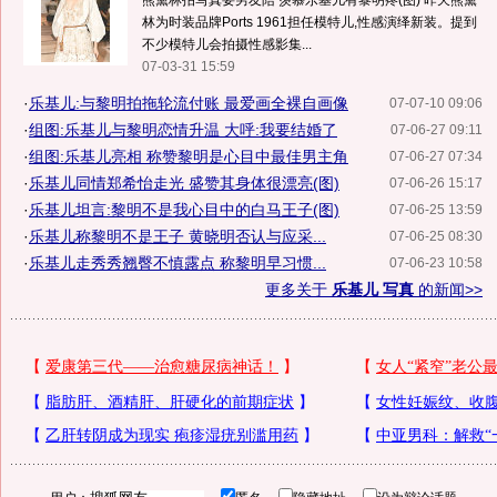
熊黛林拍写真要男友陪 羡慕乐基儿有黎明疼(图) 昨天熊黛
林为时装品牌Ports 1961担任模特儿,性感演绎新装。提到
不少模特儿会拍摄性感影集...
07-03-31 15:59
·
乐基儿:与黎明拍拖轮流付账 最爱画全裸自画像
07-07-10 09:06
·
组图:乐基儿与黎明恋情升温 大呼:我要结婚了
07-06-27 09:11
·
组图:乐基儿亮相 称赞黎明是心目中最佳男主角
07-06-27 07:34
·
乐基儿同情郑希怡走光 盛赞其身体很漂亮(图)
07-06-26 15:17
·
乐基儿坦言:黎明不是我心目中的白马王子(图)
07-06-25 13:59
·
乐基儿称黎明不是王子 黄晓明否认与应采...
07-06-25 08:30
·
乐基儿走秀秀翘臀不慎露点 称黎明早习惯...
07-06-23 10:58
更多关于
乐基儿 写真
的新闻>>