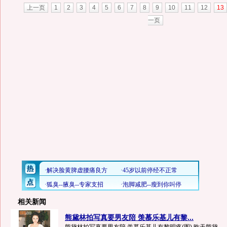
上一页
1
2
3
4
5
6
7
8
9
10
11
12
13
一页
相关新闻
熊黛林拍写真要男友陪 羡慕乐基儿有黎...