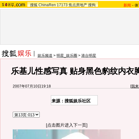
搜狐
ChinaRen
17173
焦点房地产
搜狗
新闻
-
体
娱乐频道
>
明星_娱乐圈
>
港台明星
乐基儿性感写真 贴身黑色豹纹内衣胸
2007年07月10日19:18
[
我来
来源：搜狐娱乐社区
[点击图片进入下一页]