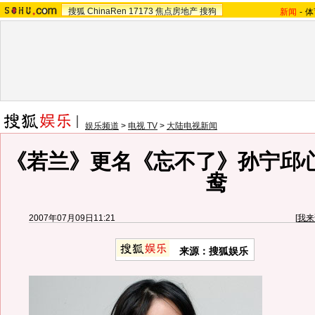
搜狐
ChinaRen
17173
焦点房地产
搜狗
新闻
-
体
娱乐频道
>
电视 TV
>
大陆电视新闻
《若兰》更名《忘不了》孙宁邱
鸯
2007年07月09日11:21
[
我来
来源：搜狐娱乐