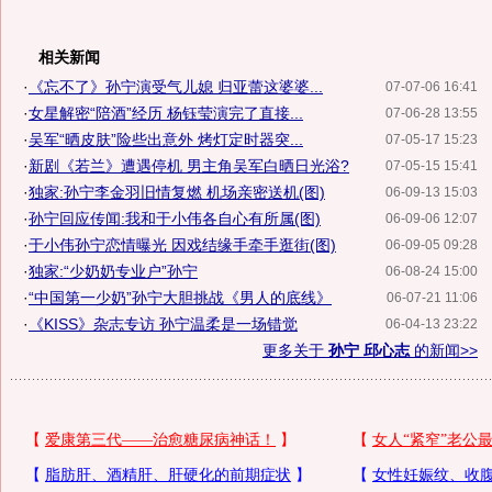
相关新闻
·
《忘不了》孙宁演受气儿媳 归亚蕾这婆婆...
07-07-06 16:41
·
女星解密“陪酒”经历 杨钰莹演完了直接...
07-06-28 13:55
·
吴军“晒皮肤”险些出意外 烤灯定时器突...
07-05-17 15:23
·
新剧《若兰》遭遇停机 男主角吴军白晒日光浴?
07-05-15 15:41
·
独家:孙宁李金羽旧情复燃 机场亲密送机(图)
06-09-13 15:03
·
孙宁回应传闻:我和于小伟各自心有所属(图)
06-09-06 12:07
·
于小伟孙宁恋情曝光 因戏结缘手牵手逛街(图)
06-09-05 09:28
·
独家:“少奶奶专业户”孙宁
06-08-24 15:00
·
“中国第一少奶”孙宁大胆挑战《男人的底线》
06-07-21 11:06
·
《KISS》杂志专访 孙宁温柔是一场错觉
06-04-13 23:22
更多关于
孙宁 邱心志
的新闻>>