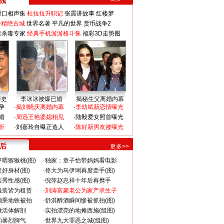
对口相声集
杜拉拉升职记
张震讲故事
红楼梦
-精绝古城
世界名著
平凡的世界
货币战争2
毒杀毒专家
经典手机游游格斗集
福彩3D走势图
情史
李冰冰被爆已婚
揭秘生父离婚内幕
孕
·
揭刘晓庆离婚内幕
·
李幼斌新恋情曝光
婚
·
周迅王艳婆媳相见
·
陆毅爱女照首曝光
折
·
刘嘉玲自曝正造人
·
陈好新男友被曝光
 后
更多>>
喂猕猴桃(图)
·
独家：章子怡带妈妈看电影
好身材(图)
·
佟大为马伊琍再度牵手(图)
秀性感(图)
·
倪萍赵忠祥十年后再携手
服装皆为租赁
·
刘涛富豪老公为家产求生子
颜乘地铁被拍
·
舒淇醉酒瞬间惨被抓拍(图)
做活体解剖
·
实拍漂亮的地摊西施(组图)
的暴烈脾气
·
世界九大罪恶之城(组图)