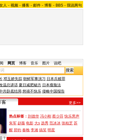
女人
-
视频
-
播客
-
邮件
-
博客
-
BBS
-
我说两句
闻
网页
博客
音乐
图片
说吧
长
邓玉娇失踪
朝鲜军事演习
日本兵赎罪
改温总讲话
夏日减肥秘方
日本瘦脸法
中共卧底结局
慈禧不快乐
侵略中国报告
更多>>
热点标签：
刘德华
冯小刚
蔡少芬
快乐男声
朱军
赵薇
电影
大s
选秀
范冰冰
张柏芝
苏
醒
郑钧
春晚
李湘
搞笑
明星
后？