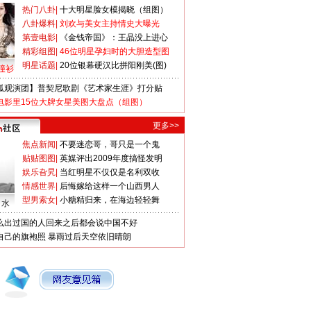
热门八卦
|
十大明星脸女模揭晓（组图）
八卦爆料
|
刘欢与美女主持情史大曝光
第壹电影
|
《金钱帝国》：王晶没上进心
精彩组图
|
46位明星孕妇时的大胆造型图
明星话题
|
20位银幕硬汉比拼阳刚美(图)
撞衫
狐观演团】普契尼歌剧《艺术家生涯》打分贴
电影里15位大牌女星美图大盘点（组图）
更多>>
焦点新闻
|
不要迷恋哥，哥只是一个鬼
贴贴图图
|
英媒评出2009年度搞怪发明
娱乐旮旯
|
当红明星不仅仅是名利双收
情感世界
|
后悔嫁给这样一个山西男人
型男索女
|
小糖精归来，在海边轻轻舞
口水
么出过国的人回来之后都会说中国不好
自己的旗袍照
暴雨过后天空依旧晴朗