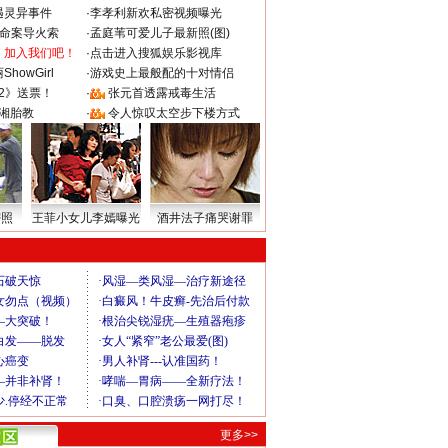
遇灵异事件
·
李孝利新欢私密视频曝光
成命案导火索
·
孟庭苇可爱儿子最新照(图)
：加入我们吧！
·
点击进入搜狐娱乐影视库
howGirl
·
游戏史上最般配的十对情侣
2》送票！
·
张元首透露戒毒生活
湘胎教
·
令人惊叹太空步下楼方式
密照
王菲小女儿李嫣曝光
酒井法子痛哭谢罪
更多>>