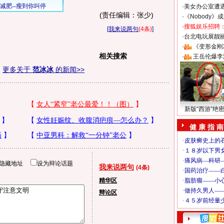
·
美女办公室遭
(责任编辑：张少)
·
《Nobody》
·
搜狐娱乐招聘
[
我来说两句
(4条)
]
·
台北电玩展靓丽S
·
《变形金刚
相关搜索
·
王岳伦爆李
更多关于
范冰冰
的新闻>>
新版“西游”绝
健 康 指 南
隐藏地址
设为辩论话题
我来说两句
(4条)
精华区
辩论区