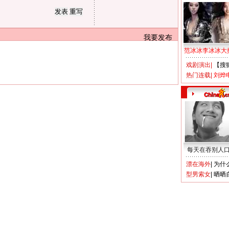
我要发布
范冰冰李冰冰大
戏剧演出
|
【搜
热门连载
|
刘烨
每天在吞别人
漂在海外
|
为什
型男索女
|
晒晒