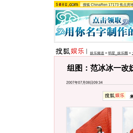
搜狐
ChinaRen
17173
焦点房
娱乐频道
>
明星_娱乐圈
>
组图：范冰冰一改
2007年07月08日09:34