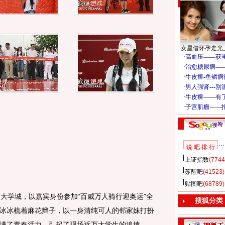
女星借怀孕走光
说 吧 排 行
上证指数
(7744
苏醒吧
(41523)
贴图吧
(68789)
学城，以嘉宾身份参加“百威万人骑行迎奥运”全
搜狐分类
冰冰梳着麻花辫子，以一身清纯可人的邻家妹打扮
满了青春活力，引起了现场近万大学生的追捧。