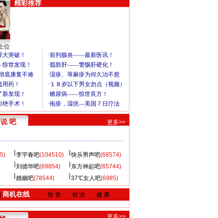
精彩推荐
上位
说 吧
更多>>
5)
李宇春吧
(104510)
快乐男声吧
(68574)
刘德华吧
(69854)
东方神起吧
(65744)
婚姻吧
(78544)
37℃女人吧
(6985)
商机在线
|
投 资
创 业
健 康
更多>>