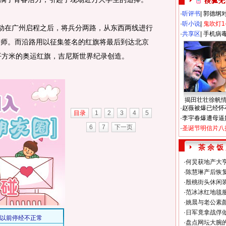
·
听评书
|
郭德纲
·
听小说
|
鬼吹灯1
动在广州启程之后，将兵分两路，从东西两线进行
·
共享区
|
手机病
会师。而沿路用以征集签名的红旗将最后到达北京
8平方米的奥运红旗，吉尼斯世界纪录创造。
揭田壮壮徐帆
·
赵薇被爆已经怀
目录
1
2
3
4
5
·
李宇春爆遭母逼
6
7
下一页
·
圣诞节明信片八
茶 余 饭
·
何炅获地产大亨
·
陈慧琳产后恢复
·
殷桃街头休闲装
·
范冰冰红地毯
·
姚晨与老公素
·
日军竟拿战俘
·
盘点网坛大腕