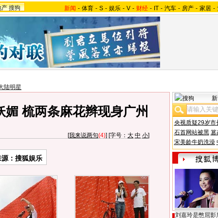
地产
搜狗
新闻
-
体育
-
S
-
娱乐
-
V
-
财经
-
IT
-
汽车
-
房产
-
家居
-
大陆明星
新
妖媚 梳两条麻花辫现身广州
央视质疑29岁市
石首网站被黑
篡
[
我来说两句
(4)
] [字号：
大
中
小
]
宋美龄牛奶洗澡
来源：搜狐娱乐
刘嘉玲是憋屈影