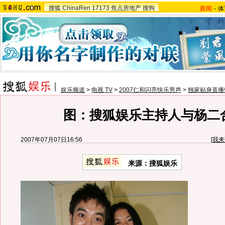
搜狐
ChinaRen
17173
焦点房地产
搜狗
新闻
-
体
娱乐频道
>
电视 TV
>
2007仁和闪亮快乐男声
>
独家贴身直播
图：搜狐娱乐主持人与杨二
2007年07月07日16:56
[
我来
来源：搜狐娱乐