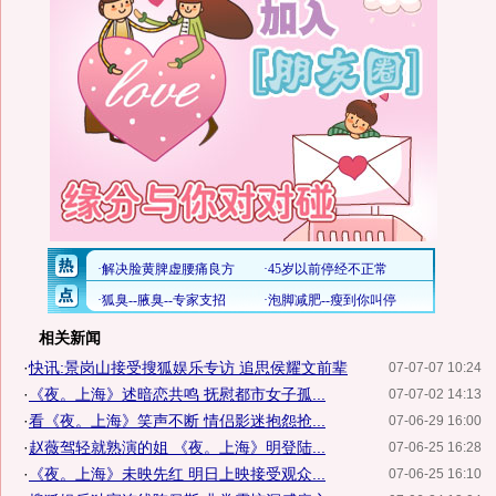
相关新闻
·
快讯:景岗山接受搜狐娱乐专访 追思侯耀文前辈
07-07-07 10:24
·
《夜。上海》述暗恋共鸣 抚慰都市女子孤...
07-07-02 14:13
·
看《夜。上海》笑声不断 情侣影迷抱怨抢...
07-06-29 16:00
·
赵薇驾轻就熟演的姐 《夜。上海》明登陆...
07-06-25 16:28
·
《夜。上海》未映先红 明日上映接受观众...
07-06-25 16:10