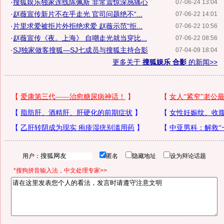
·
搜狐娱乐独家连线陈佩斯 非常震惊深感痛心
07-06-24 13:04
·
赵薇宣传新片不在乎走光 官司问题绝不“...
07-06-22 14:01
·
片里求爱被拒片外拒绝求爱 赵薇示范“拒...
07-06-22 10:56
·
赵薇宣传《夜。上海》 自嘲走光就当穿比...
07-06-22 08:56
·
SJ独家做客搜狐—SJ七成员与搜狐主持合影
07-04-09 18:04
更多关于
搜狐娱乐 合影
的新闻>>
用户：
匿名
隐藏地址
设为辩论话题
*搜狗拼音输入法，中文处理专家>>