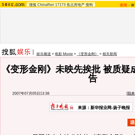
搜狐
ChinaRen
17173
焦点房地产
搜狗
新闻
-
体
娱乐频道
>
电影 Movie
>
《变形金刚》
>
相关新闻
《变形金刚》未映先挨批 被质疑
告
2007年07月05日13:38
[
我来
来源：新华报业网-扬子晚报