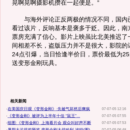
晃啊晃啊摄影机攒在一起便是。”
与海外评论正反两极的情况不同，国内
看过该片，反响基本是褒多于贬。因此，南
票房充满了信心。影片上映虽比北美推迟了
间相差不长，盗版压力并不是很大，影院的计
24点引爆，当日恰逢半价日，票价最低为2
送变形金刚玩具。
相关新闻
·
在美国庆日观《变形金刚》:先被气坏然后爽疯
07-07-05 12:16
·
《变形金刚》被评为上半年十佳 “鼠王”...
07-07-05 07:55
·
组图:《变形金刚》上海看片会 观众叫好声不断
07-07-05 07:53
·
暑期大片提前预览 变形金刚大战哈利-波特(图)
07-07-05 06:48