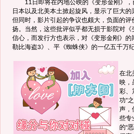
11日即将在内地公映的《变形金刚》，
日本以及北美本土掀起旋风，显示了巨大的
但同时，影片引起的争议也颇大，负面的评
扬。当然，这些批评似乎都无损于影院对《
信心，而发行方也表示，对《变形金刚》的
勒比海盗3》、平《蜘蛛侠》的一亿五千万
《
在北
映，
彩、
功”
声，
些专
的“