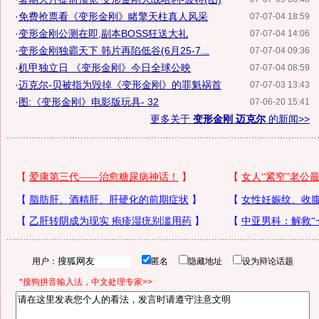
·
免费抢票看《变形金刚》睹擎天柱真人风采
07-07-04 18:59
·
变形金刚公测在即,副本BOSS狂送大礼
07-07-04 14:06
·
变形金刚独霸天下 韩片再陷低谷(6月25-7...
07-07-04 09:36
·
机甲独立日 《变形金刚》今日全球公映
07-07-04 08:59
·
迈克尔-贝被指为毁掉《变形金刚》的罪魁祸首
07-07-03 13:43
·
图:《变形金刚》电影版玩具- 32
07-06-20 15:41
更多关于
变形金刚 迈克尔
的新闻>>
用户：
匿名
隐藏地址
设为辩论话题
*搜狗拼音输入法，中文处理专家>>