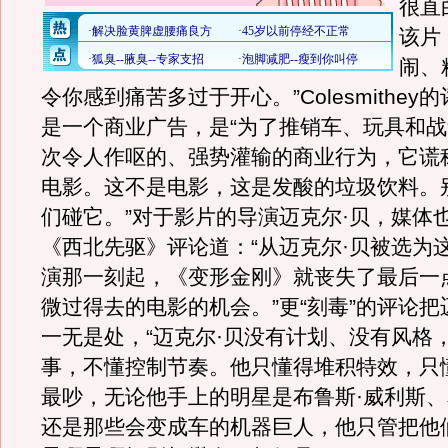
很直
该片
闹、
令你感到痛苦多过于开心。”Colesmithey
是一个商业广告，是“为了推销车、玩具和
次令人作呕的、强势灌输的商业行为，它谎
电影。这不是电影，这是发酸的垃圾饮料。
们碰它。”对于影片的导演迈克尔·贝，媒体
《西北先驱》评论道：“从迈克尔·贝被选为
演那一刻起，《变形金刚》就丧失了最后一
微过得去的电影的机会。”更“刻毒”的评论把
一无是处，“迈克尔·贝没有计划、没有风格
事，不懂控制节奏。他只懂得堆积特效，只
最吵，无论他手上的明星是布鲁斯·威利斯、
还是那些会变成车的机器巨人，他只管把他