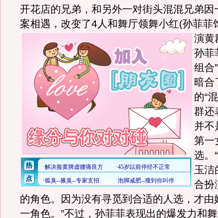
开花店的兄弟，和另外一对街头混混兄弟因
案相遇，改变了4人和舞厅领舞小红(孙菲菲
演黄
孙菲
组合
暗合
的“
群还
并不
第一
选。
玉洁
合扮
的角色。因为没有寻觅到合适的人选，才由
一角色。”不过，孙菲菲表现出的爆发力和