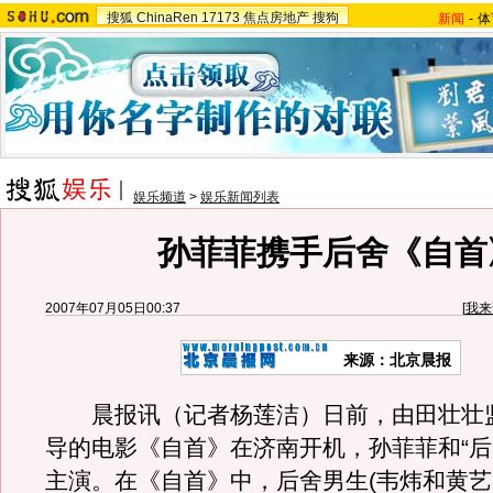
搜狐
ChinaRen
17173
焦点房地产
搜狗
新闻
-
体
娱乐频道
>
娱乐新闻列表
孙菲菲携手后舍《自首
2007年07月05日00:37
[
我来
来源：北京晨报
晨报讯（记者杨莲洁）日前，由田壮壮
导的电影《自首》在济南开机，孙菲菲和“后
主演。在《自首》中，后舍男生(韦炜和黄艺