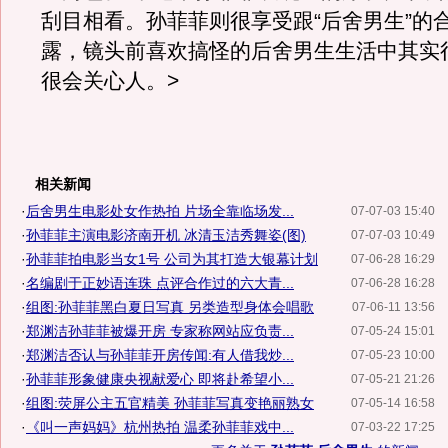
刮目相看。孙菲菲则很享受跟“后舍男生”的
露，镜头前喜欢搞怪的后舍男生生活中其实
很会关心人。>
相关新闻
·
后舍男生电影处女作热拍 片场全靠临场发...
07-07-03 15:40
·
孙菲菲主演电影济南开机 冰清玉洁秀舞姿(图)
07-07-03 10:49
·
孙菲菲拍电影当女1号 公司为其打造大银幕计划
07-06-28 16:29
·
名编剧于正妙语连珠 点评合作过的六大青...
07-06-28 16:28
·
组图:孙菲菲黑白夏日写真 另类造型身体会唱歌
07-06-11 13:56
·
郑渊洁孙菲菲被爆开房 专家称网站应负责...
07-05-24 15:01
·
郑渊洁否认与孙菲菲开房传闻:有人借我炒...
07-05-23 10:00
·
孙菲菲形象健康央视献爱心 即将赴希望小...
07-05-21 21:26
·
组图:荧屏公主五官精美 孙菲菲写真变艳丽熟女
07-05-14 16:58
·
《叫一声妈妈》杭州热拍 温柔孙菲菲戏中...
07-03-22 17:25