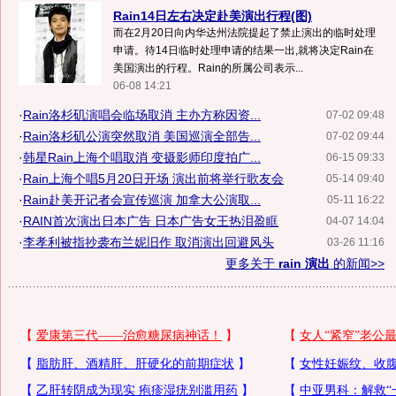
Rain14日左右决定赴美演出行程(图)
而在2月20日向内华达州法院提起了禁止演出的临时处理
申请。待14日临时处理申请的结果一出,就将决定Rain在
美国演出的行程。Rain的所属公司表示...
06-08 14:21
·
Rain洛杉矶演唱会临场取消 主办方称因资...
07-02 09:48
·
Rain洛杉矶公演突然取消 美国巡演全部告...
07-02 09:44
·
韩星Rain上海个唱取消 变摄影师印度拍广...
06-15 09:33
·
Rain上海个唱5月20日开场 演出前将举行歌友会
05-14 09:40
·
Rain赴美开记者会宣传巡演 加拿大公演取...
05-11 16:22
·
RAIN首次演出日本广告 日本广告女王热泪盈眶
04-07 14:04
·
李孝利被指抄袭布兰妮旧作 取消演出回避风头
03-26 11:16
更多关于
rain 演出
的新闻>>