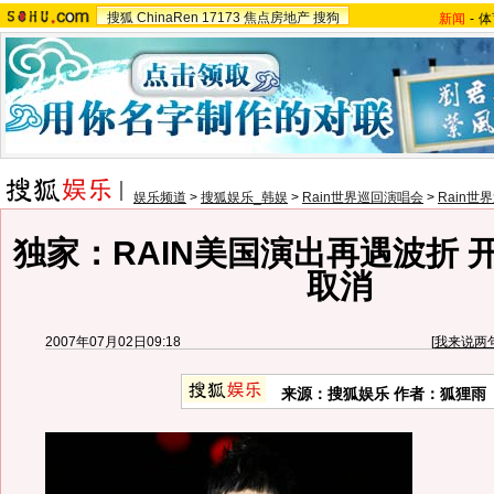
搜狐
ChinaRen
17173
焦点房地产
搜狗
新闻
-
体
娱乐频道
>
搜狐娱乐_韩娱
>
Rain世界巡回演唱会
>
Rain世
独家：RAIN美国演出再遇波折 
取消
2007年07月02日09:18
[
我来说两
来源：搜狐娱乐 作者：狐狸雨