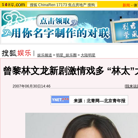
搜狐
ChinaRen
17173
焦点房地产
搜狗
新闻
-
体
娱乐频道
>
明星_娱乐圈
>
大陆明星
曾黎林文龙新剧激情戏多 “林太”
2007年06月30日14:46
[
我来说
来源：北青网—北京青年报