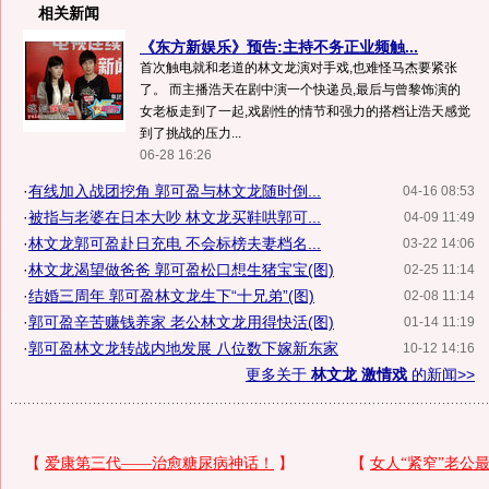
相关新闻
《东方新娱乐》预告:主持不务正业频触...
首次触电就和老道的林文龙演对手戏,也难怪马杰要紧张
了。 而主播浩天在剧中演一个快递员,最后与曾黎饰演的
女老板走到了一起,戏剧性的情节和强力的搭档让浩天感觉
到了挑战的压力...
06-28 16:26
·
有线加入战团挖角 郭可盈与林文龙随时倒...
04-16 08:53
·
被指与老婆在日本大吵 林文龙买鞋哄郭可...
04-09 11:49
·
林文龙郭可盈赴日充电 不会标榜夫妻档名...
03-22 14:06
·
林文龙渴望做爸爸 郭可盈松口想生猪宝宝(图)
02-25 11:14
·
结婚三周年 郭可盈林文龙生下“十兄弟”(图)
02-08 11:14
·
郭可盈辛苦赚钱养家 老公林文龙用得快活(图)
01-14 11:19
·
郭可盈林文龙转战内地发展 八位数下嫁新东家
10-12 14:16
更多关于
林文龙 激情戏
的新闻>>