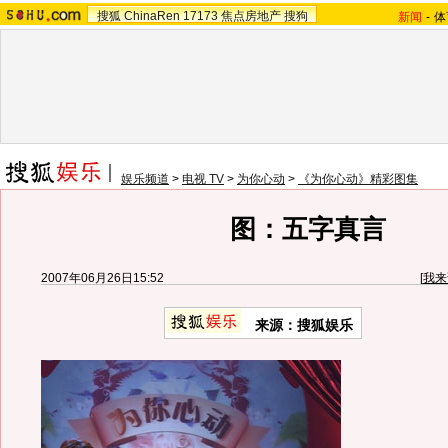
搜狐
ChinaRen
17173
焦点房地产
搜狗
新闻
-
体
娱乐频道
>
电视 TV
>
为你心动
>
《为你心动》精彩图集
图：五字真言
2007年06月26日15:52
[
我来
来源：搜狐娱乐