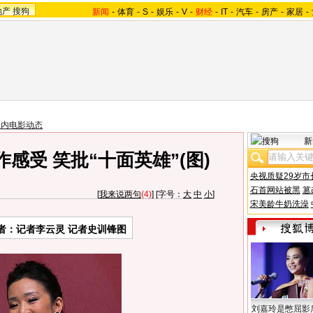
地产
搜狗
新闻
-
体育
-
S
-
娱乐
-
V
-
财经
-
IT
-
汽车
-
房产
-
家居
-
国内电影动态
新
感受 笑批“十面英雄”(图)
央视质疑29岁市
石首网站被黑
篡
[
我来说两句
(4)
] [字号：
大
中
小
]
宋美龄牛奶洗澡
者：记者李云灵 记者史训锋图
刘嘉玲是憋屈影