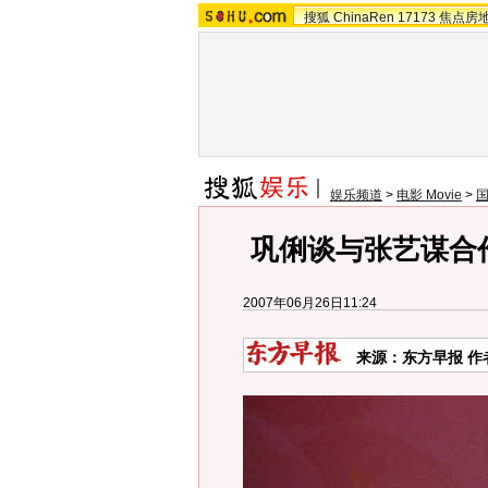
搜狐
ChinaRen
17173
焦点房
娱乐频道
>
电影 Movie
>
巩俐谈与张艺谋合作
2007年06月26日11:24
来源：东方早报 作