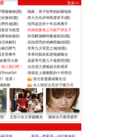
 后
更多>>
喂猕猴桃(图)
·
独家：章子怡带妈妈看电影
好身材(图)
·
佟大为马伊琍再度牵手(图)
秀性感(图)
·
倪萍赵忠祥十年后再携手
服装皆为租赁
·
刘涛富豪老公为家产求生子
颜乘地铁被拍
·
舒淇醉酒瞬间惨被抓拍(图)
做活体解剖
·
实拍漂亮的地摊西施(组图)
的暴烈脾气
·
世界九大罪恶之城(组图)
遇灵异事件
·
李孝利新欢私密视频曝光
成命案导火索
·
孟庭苇可爱儿子最新照(图)
：加入我们吧！
·
点击进入搜狐娱乐影视库
howGirl
·
游戏史上最般配的十对情侣
2》送票！
·
张元首透露戒毒生活
湘胎教
·
令人惊叹太空步下楼方式
密照
王菲小女儿李嫣曝光
酒井法子痛哭谢罪