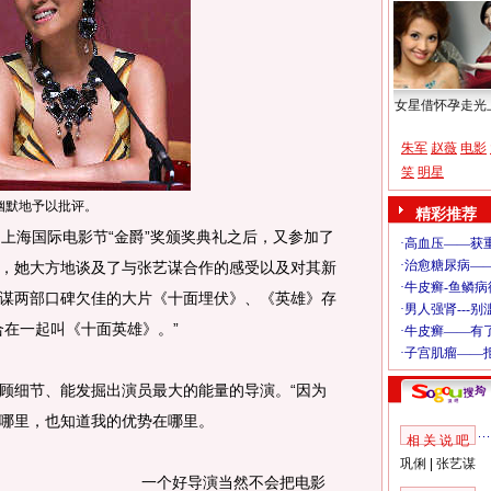
女星借怀孕走光
朱军
赵薇
电影
笑
明星
幽默地予以批评。
精彩推荐
海国际电影节“金爵”奖颁奖典礼之后，又参加了
，她大方地谈及了与张艺谋合作的感受以及对其新
谋两部口碑欠佳的大片《十面埋伏》、《英雄》存
合在一起叫《十面英雄》。”
细节、能发掘出演员最大的能量的导演。“因为
哪里，也知道我的优势在哪里。
相 关 说 吧
巩俐
|
张艺谋
一个好导演当然不会把电影