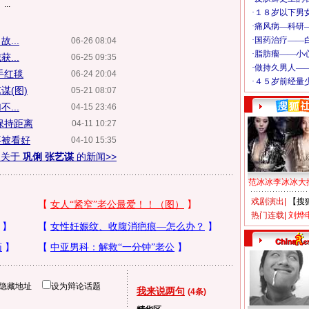
..
...
06-26 08:04
...
06-25 09:35
手红毯
06-24 20:04
谋(图)
05-21 08:07
...
04-15 23:46
保持距离
04-11 10:27
不被看好
04-10 15:35
多关于
巩俐 张艺谋
的新闻>>
范冰冰李冰冰大
戏剧演出
|
【搜
热门连载
|
刘烨
隐藏地址
设为辩论话题
我来说两句
(4条)