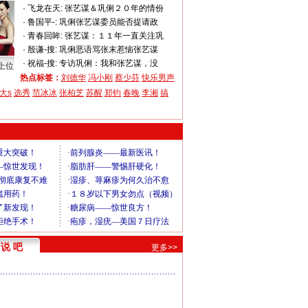
·
飞龙在天:
张艺谋＆巩俐２０年的情份
·
鲁国平-:
巩俐张艺谋委员能否提请政
·
青春回眸:
张艺谋：１１年一直关注巩
·
殷谦-搜:
巩俐恶语骂张末惹恼张艺谋
·
祝福-搜:
专访巩俐：我和张艺谋，没
上位
热点标签：
刘德华
冯小刚
蔡少芬
快乐男声
大s
选秀
范冰冰
张柏芝
苏醒
郑钧
春晚
李湘
搞
说 吧
更多>>