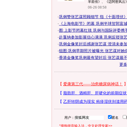
羊前传》、《迈阿密风云》.
06-26 08:58
·
巩俐赞张艺谋照顾细节 指《十面埋伏》故
·
《上海电影节》闭幕 巩俐半球贺郭富城获
·
图:上影节闭幕红毯 巩俐与国际评委携
·
赴戛纳参加影展信心满满 巩俐反驳张艺
·
巩俐金像奖封后感谢张艺谋 澄清未参加不
·
组图:巩俐早期照片被曝光 张艺谋对她
·
香港金像奖巩俐最有望封后 张艺谋最
更
用户：
匿名
*搜狗拼音输入法，中文处理专家>>