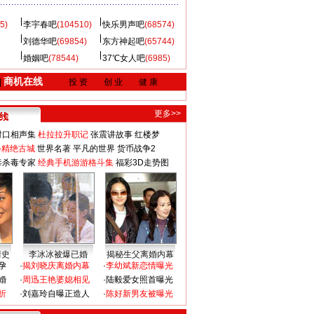
5)
李宇春吧
(104510)
快乐男声吧
(68574)
刘德华吧
(69854)
东方神起吧
(65744)
婚姻吧
(78544)
37℃女人吧
(6985)
商机在线
|
投 资
创 业
健 康
更多>>
对口相声集
杜拉拉升职记
张震讲故事
红楼梦
-精绝古城
世界名著
平凡的世界
货币战争2
毒杀毒专家
经典手机游游格斗集
福彩3D走势图
情史
李冰冰被爆已婚
揭秘生父离婚内幕
孕
·
揭刘晓庆离婚内幕
·
李幼斌新恋情曝光
婚
·
周迅王艳婆媳相见
·
陆毅爱女照首曝光
折
·
刘嘉玲自曝正造人
·
陈好新男友被曝光