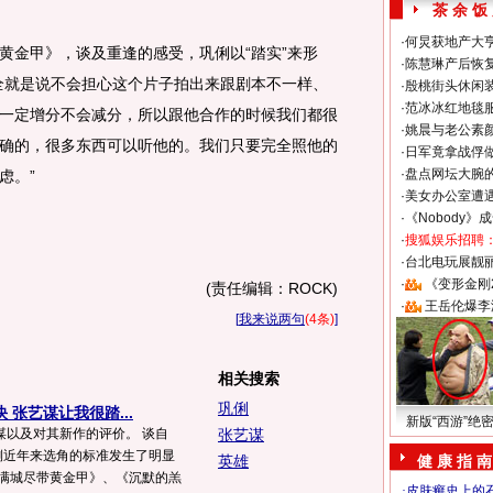
茶 余 饭
·
何炅获地产大亨
金甲》，谈及重逢的感受，巩俐以“踏实”来形
·
陈慧琳产后恢复
全就是说不会担心这个片子拍出来跟剧本不一样、
·
殷桃街头休闲装
·
范冰冰红地毯
一定增分不会减分，所以跟他合作的时候我们都很
·
姚晨与老公素
确的，很多东西可以听他的。我们只要完全照他的
·
日军竟拿战俘
·
盘点网坛大腕
虑。”
·
美女办公室遭
·
《Nobody》
·
搜狐娱乐招聘
·
台北电玩展靓丽S
·
《变形金刚
(责任编辑：ROCK)
·
王岳伦爆李
[
我来说两句
(4条)
]
相关搜索
巩俐
 张艺谋让我很踏...
新版“西游”绝
谋以及对其新作的评价。 谈自
张艺谋
巩俐近年来选角的标准发生了明显
英雄
健 康 指 南
《满城尽带黄金甲》、《沉默的羔