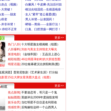
更多>>
热门八卦
|
十大明星脸女模揭晓（组图）
八卦爆料
|
刘欢与美女主持情史大曝光
第壹电影
|
《金钱帝国》：王晶没上进心
精彩组图
|
46位明星孕妇时的大胆造型图
明星话题
|
20位银幕硬汉比拼阳刚美(图)
撞衫
狐观演团】普契尼歌剧《艺术家生涯》打分贴
电影里15位大牌女星美图大盘点（组图）
更多>>
焦点新闻
|
不要迷恋哥，哥只是一个鬼
贴贴图图
|
英媒评出2009年度搞怪发明
娱乐旮旯
|
当红明星不仅仅是名利双收
情感世界
|
后悔嫁给这样一个山西男人