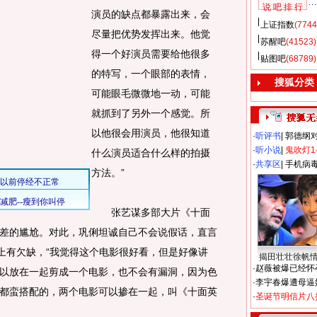
说 吧 排 行
演员的缺点都暴露出来，会
上证指数
(7744
尽量把优势发挥出来。他觉
苏醒吧
(41523)
得一个好演员需要给他很多
贴图吧
(68789)
的特写，一个眼部的表情，
搜狐分类
可能眼毛微微地一动，可能
就抓到了另外一个感觉。所
以他很会用演员，他很知道
·
听评书
|
郭德纲
·
听小说
|
鬼吹灯1
什么演员适合什么样的拍摄
·
共享区
|
手机病
方法。”
张艺谋多部大片《十面
差的尴尬。对此，巩俐坦诚自己不会说假话，直言
”上有欠缺，“我觉得这个电影很好看，但是好像讲
揭田壮壮徐帆
·
赵薇被爆已经怀
以放在一起剪成一个电影，也不会有漏洞，因为色
·
李宇春爆遭母逼
都蛮搭配的，两个电影可以掺在一起，叫《十面英
·
圣诞节明信片八