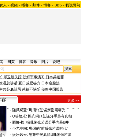
女人
-
视频
-
播客
-
邮件
-
博客
-
BBS
-
我说两句
闻
网页
博客
音乐
图片
说吧
长
邓玉娇失踪
朝鲜军事演习
日本兵赎罪
改温总讲话
夏日减肥秘方
日本瘦脸法
中共卧底结局
慈禧不快乐
侵略中国报告
更多>>
·
随风飃蓝:
巩俐张艺谋亲密照曝光
·
Q嘻娱乐:
揭巩俐张艺谋分手另有真相
·
丽娜-搜:
揭巩俐张艺谋分手内幕并
·
小尤空间:
巩俐的“前后张艺谋时代”
·
娱乐风云:
患难中见真情巩俐张艺谋
后？