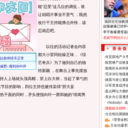
能“忍受”这几位的调侃，谁
让咱唱片事业不景气 ，既然
揭田壮壮徐帆
改行干主持能挣点外快，该
·
赵薇被爆已经怀
忍就忍吧。
·
李宇春爆遭母逼
·
圣诞节明信片八
以往的活动记者会内容
茶 余 饭
都大小雷同枯燥乏味，《综
·
何炅获地产大亨
艺奇兵》为了做到自己的独
·
陈慧琳产后恢复
·
殷桃街头休闲装
特新颖 ，在舞台上事先摆放
·
范冰冰红地毯
持人上场就头顶高帽，穿上白大褂，当起了掌勺的
·
姚晨与老公素
·
日军竟拿战俘
艺节目的影响，四位主持也被传染得“胆大妄
·
盘点网坛大腕
北热干面的同时，矛头便指向叶一茜和她的“绯闻男
·
美女办公室遭
·
《Nobody》
·
搜狐娱乐招聘
·
台北电玩展靓丽S
·
《变形金刚
·
王岳伦爆李