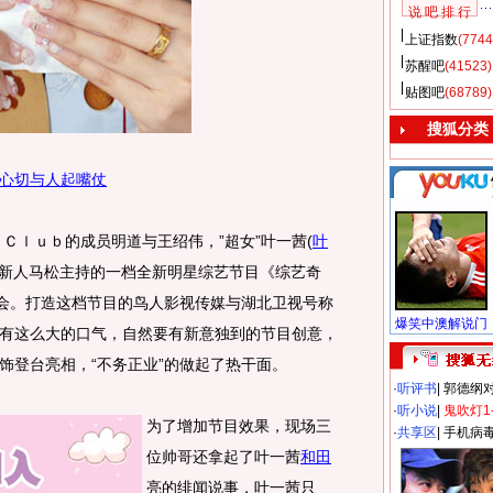
说 吧 排 行
上证指数
(7744
苏醒吧
(41523)
贴图吧
(68789)
搜狐分类
心切与人起嘴仗
ｌｕｂ的成员明道与王绍伟，”超女”叶一茜
(
叶
新人马松主持的一档全新明星综艺节目《综艺奇
者会。打造这档节目的鸟人影视传媒与湖北卫视号称
有这么大的口气，自然要有新意独到的节目创意，
饰登台亮相，“不务正业”的做起了热干面。
·
听评书
|
郭德纲
·
听小说
|
鬼吹灯1
为了增加节目效果，现场三
·
共享区
|
手机病
位帅哥还拿起了叶一茜
和田
亮的绯闻说事，叶一茜只