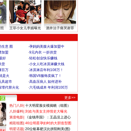
密照
王菲小女儿李嫣曝光
酒井法子痛哭谢罪
生意 图
·
孕妈妈美腹火爆加盟中
费加盟
·
9元内衣 一折供货
最好
·
轻松创业快乐赚钱
供货
·
小女人吃冰淇淋赚大钱
赚百万
·
冰淇淋店年利108万！
就是火
·
韩国V8服饰卖疯了！
玩具超市
·
高血压病人 如何进补
深埋代替火化
·
六毛钱成本 年利润100万
更多>>
热门八卦
|
十大明星脸女模揭晓（组图）
八卦爆料
|
刘欢与美女主持情史大曝光
第壹电影
|
《金钱帝国》：王晶没上进心
精彩组图
|
46位明星孕妇时的大胆造型图
明星话题
|
20位银幕硬汉比拼阳刚美(图)
撞衫