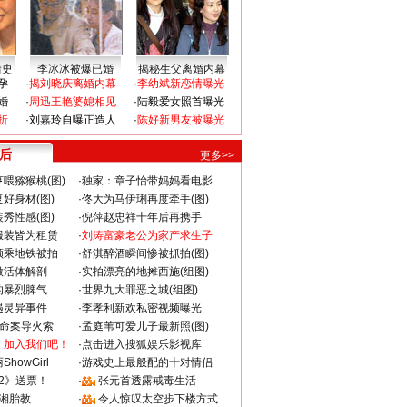
情史
李冰冰被爆已婚
揭秘生父离婚内幕
孕
·
揭刘晓庆离婚内幕
·
李幼斌新恋情曝光
婚
·
周迅王艳婆媳相见
·
陆毅爱女照首曝光
折
·
刘嘉玲自曝正造人
·
陈好新男友被曝光
 后
更多>>
喂猕猴桃(图)
·
独家：章子怡带妈妈看电影
好身材(图)
·
佟大为马伊琍再度牵手(图)
秀性感(图)
·
倪萍赵忠祥十年后再携手
服装皆为租赁
·
刘涛富豪老公为家产求生子
颜乘地铁被拍
·
舒淇醉酒瞬间惨被抓拍(图)
做活体解剖
·
实拍漂亮的地摊西施(组图)
的暴烈脾气
·
世界九大罪恶之城(组图)
遇灵异事件
·
李孝利新欢私密视频曝光
成命案导火索
·
孟庭苇可爱儿子最新照(图)
：加入我们吧！
·
点击进入搜狐娱乐影视库
howGirl
·
游戏史上最般配的十对情侣
2》送票！
·
张元首透露戒毒生活
湘胎教
·
令人惊叹太空步下楼方式