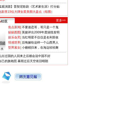
狐观演团】普契尼歌剧《艺术家生涯》打分贴
电影里15位大牌女星美图大盘点（组图）
更多>>
焦点新闻
|
不要迷恋哥，哥只是一个鬼
贴贴图图
|
英媒评出2009年度搞怪发明
娱乐旮旯
|
当红明星不仅仅是名利双收
情感世界
|
后悔嫁给这样一个山西男人
型男索女
|
小糖精归来，在海边轻轻舞
口水
么出过国的人回来之后都会说中国不好
自己的旗袍照
暴雨过后天空依旧晴朗