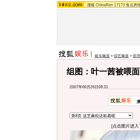
搜狐
ChinaRen
17173
焦点房
娱乐频道
>
综艺频道
>
田
组图：叶一茜被喂面
2007年06月26日08:31
[点击图片进入