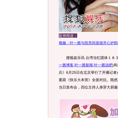
延伸阅读：
视频：叶一茜与田亮同居很开心护郎
搜狐娱乐讯 台湾当红团体１８３Ｃ
一茜博客
,
叶一茜新闻
,
叶一茜说吧
)
和
兵》6月25日在北京举行了开播记
要跟《快乐大本营》全面对抗。既然
当日发布会，四位主持人身穿大厨服