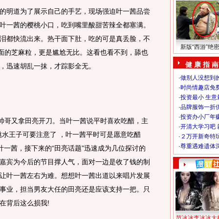
明道为了展示自己的手艺，现场强迫叶一茜品尝
叶一茜的樱桃小口，吃到嘴里酸甜苦辣全都塞满。
泪都快流出来。热干面下肚，吃的可是真丢脸，不
新版“西游”绝
外面的芝麻粒，更是尴尬无比。这看也看不到，舔也
健 康 指 南
，迅速胡乱一抹，才踪影全无。
·
做别人没想到的
·
时尚情趣店免
·
投资最小 生意
·
品牌服饰一折
·
投资办小厂年
帅哥又拿田亮开刀。当叶一茜说平时喜欢吃醋，主
·
开清大学习吧 
跳水王子可要注意了 ，叶一茜平时可是愿意吃醋
·
２万开新奇特
·
尊重遇难遗体
叶一茜，接下来的“田亮话题”迅速成为几位探讨的
嘉宾为今后的节目撑人气，面对一边是收了钱的制
让叶一茜左右为难。想想叶一茜出道以来唱片发展
事业，担当男友大任的田亮还是应该支持一把。只
在背后这么损我!
范冰冰李冰冰大