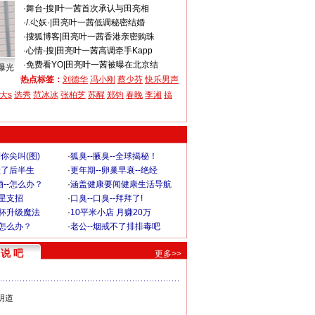
·
舞台-搜
|
叶一茜首次承认与田亮相
·
/.尐妖·
|
田亮叶一茜低调秘密结婚
·
搜狐博客
|
田亮叶一茜香港亲密购珠
·
心情-搜
|
田亮叶一茜高调牵手Kapp
·
免费看YO
|
田亮叶一茜被曝在北京结
曝光
热点标签：
刘德华
冯小刚
蔡少芬
快乐男声
大s
选秀
范冰冰
张柏芝
苏醒
郑钧
春晚
李湘
搞
你尖叫(图)
·
狐臭--腋臭--全球揭秘！
毁了后半生
·
更年期--卵巢早衰--绝经
--怎么办？
·
涵盖健康要闻健康生活导航
明星支招
·
口臭--口臭--拜拜了!
罩杯升级魔法
·
10平米小店 月赚20万
-怎么办？
·
老公--烟戒不了排排毒吧
说 吧
更多>>
明道