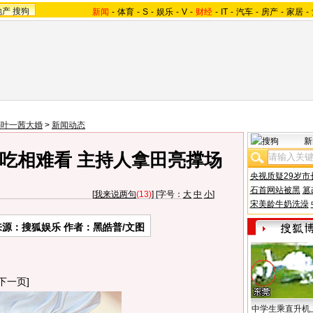
地产
搜狗
新闻
-
体育
-
S
-
娱乐
-
V
-
财经
-
IT
-
汽车
-
房产
-
家居
-
亮叶一茜大婚
>
新闻动态
新
吃相难看 主持人拿田亮撑场
央视质疑29岁市
石首网站被黑
篡
[
我来说两句
(13)
] [字号：
大
中
小
]
宋美龄牛奶洗澡
来源：搜狐娱乐 作者：黑皓普/文图
下一页]
中学生乘直升机