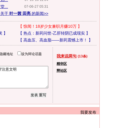
...
07-06-27 05:31
多关于
叶一茜 田亮
的新闻>>
【
惊闻！18岁少女兼职月赚10万
】
状
】
【
热点：新药问世-乙肝转阴已成现实
】
【
高血压、高血脂——新药震憾上市！
】
隐藏地址
设为辩论话题
我来说两句
(13条)
精华区
辩论区
我要发布