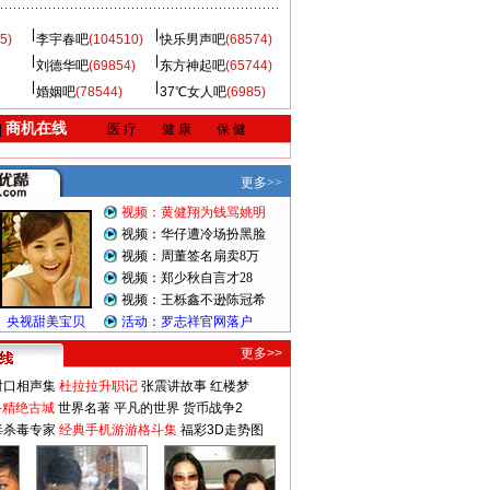
5)
李宇春吧
(104510)
快乐男声吧
(68574)
刘德华吧
(69854)
东方神起吧
(65744)
婚姻吧
(78544)
37℃女人吧
(6985)
商机在线
|
医 疗
健 康
保 健
更多>>
对口相声集
杜拉拉升职记
张震讲故事
红楼梦
-精绝古城
世界名著
平凡的世界
货币战争2
毒杀毒专家
经典手机游游格斗集
福彩3D走势图