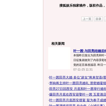
搜狐娱乐独家稿件，版权作品，
上一页
目录
相关新闻
叶一茜:与田亮结婚后
本报昨日发出为田亮和叶
日征集就收到了内容异彩
觉的近百条祝福语. 昨日一大
07-11-25 11:31
·
叶一茜田亮大婚 多位"超女"将来贺喜(图
·
李响将主持叶一茜田亮婚礼 泄密婚宴
·
田亮27日回西安 月底和叶一茜举行婚
·
爆田亮月底在西安迎娶叶一茜 五星酒店预
·
叶一茜田亮月底西安摆宴 疑为奉子成婚
·
叶一茜谨慎提田亮 处女作《小城往事》热