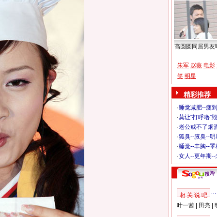
高圆圆同居男友
朱军
赵薇
电影
笑
明星
精彩推荐
·
睡觉减肥--瘦到
·
莫让“打呼噜”
·
老公戒不了烟酒
·
狐臭--腋臭--
·
睡觉--丰胸--
·
女人--更年期-
相 关 说 吧
叶一茜
|
田亮
|