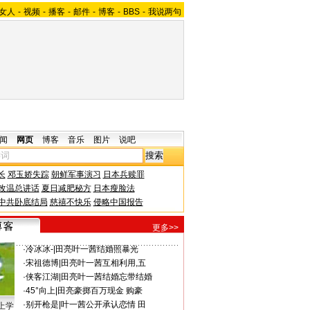
女人
-
视频
-
播客
-
邮件
-
博客
-
BBS
-
我说两句
闻
网页
博客
音乐
图片
说吧
长
邓玉娇失踪
朝鲜军事演习
日本兵赎罪
改温总讲话
夏日减肥秘方
日本瘦脸法
中共卧底结局
慈禧不快乐
侵略中国报告
更多>>
·
冷冰冰-
|
田亮叶一茜结婚照暴光
·
宋祖德博
|
田亮叶一茜互相利用,五
·
侠客江湖
|
田亮叶一茜结婚忘带结婚
·
45°向上
|
田亮豪掷百万现金 购豪
·
别开枪是
|
叶一茜公开承认恋情 田
上学