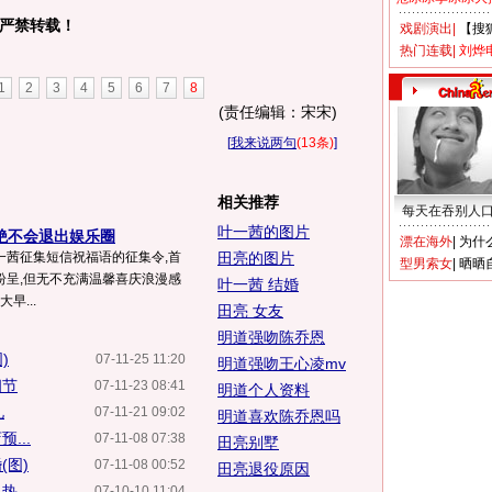
严禁转载！
戏剧演出
|
【搜
热门连载
|
刘烨
1
2
3
4
5
6
7
8
(责任编辑：宋宋)
[
我来说两句
(13条)
]
相关推荐
每天在吞别人
叶一茜的图片
绝不会退出娱乐圈
漂在海外
|
为什
一茜征集短信祝福语的征集令,首
田亮的图片
型男索女
|
晒晒
纷呈,但无不充满温馨喜庆浪漫感
叶一茜 结婚
早...
田亮 女友
明道强吻陈乔恩
)
07-11-25 11:20
明道强吻王心凌mv
细节
07-11-23 08:41
明道个人资料
礼
07-11-21 09:02
明道喜欢陈乔恩吗
...
07-11-08 07:38
田亮别墅
(图)
07-11-08 00:52
田亮退役原因
...
07-10-10 11:04