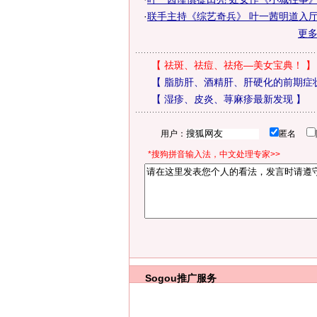
·
联手主持《综艺奇兵》 叶一茜明道入厅堂
更
【
祛斑、祛痘、祛疮—美女宝典！
】
【
脂肪肝、酒精肝、肝硬化的前期症
【
湿疹、皮炎、荨麻疹最新发现
】
用户：
匿名
*搜狗拼音输入法，中文处理专家>>
Sogou推广服务