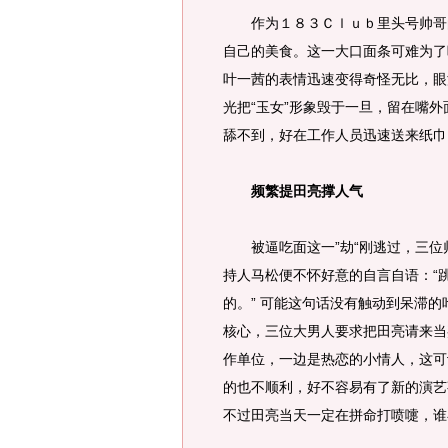
作为１８３Ｃｌｕｂ里头号帅哥的
自己的美食。这一大口面条可难为了
叶一茜的表情迅速变得奇怪无比，眼
光把“玉女”形象毁于一旦，留在嘴
舔不到，好在工作人员迅速送来纸巾
频繁提田亮撑人气
被逼吃面这一”劫“刚逃过，三位
持人马松便不怀好意的自言自语：“
的。” 可能这句话没有触动到呆滞的
核心，三位大男人要求把田亮请来当
作单位，一边是热恋的小情人，这可
的也不顺利，好不容易有了新的演艺
不过田亮当天一定在拼命打喷嚏，谁