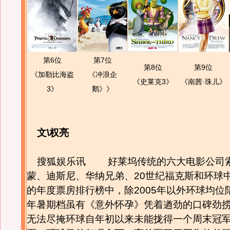
第6位
第7位
第8位
第9位
《加勒比海盗
《冲浪企
《史莱克3》
《南茜·珠儿》
3》
鹅》》
文\权亮
搜狐娱乐讯 好莱坞传统的六大电影公司
蒙、迪斯尼、华纳兄弟、20世纪福克斯和环球中
的年度票房排行榜中，除2005年以外环球均位
年暑期档虽有《意外怀孕》凭着遒劲的口碑劲捞
无法尽掩环球自年初以来未能拢得一个周末冠