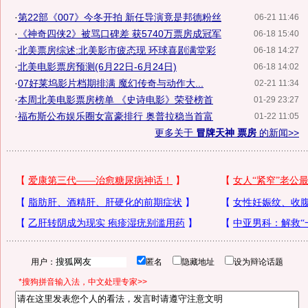
·
第22部《007》今冬开拍 新任导演竟是邦德粉丝
06-21 11:46
·
《神奇四侠2》被骂口碑差 获5740万票房成冠军
06-18 15:40
·
北美票房综述:北美影市疲态现 环球喜剧满堂彩
06-18 14:27
·
北美电影票房预测(6月22日-6月24日)
06-18 14:02
·
07好莱坞影片档期排满 魔幻传奇与动作大...
02-21 11:34
·
本周北美电影票房榜单 《史诗电影》荣登榜首
01-29 23:27
·
福布斯公布娱乐圈女富豪排行 奥普拉稳当首富
01-22 11:05
更多关于
冒牌天神 票房
的新闻>>
用户：
匿名
隐藏地址
设为辩论话题
*搜狗拼音输入法，中文处理专家>>