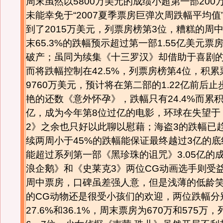
周末虽然以5800万美元的成绩小超第一部200
未能幸免于“2007夏季票房巨弹次周跌幅平均值”
到了2015万美元，列票房榜第3位，糟糕的周
末65.3%的跌幅预示超过第一部1.55亿美元票
破产；虽同为续集《十三罗汉》却借助于喜剧
而将跌幅控制在42.5%，列票房榜第4位，积
9760万美元，预计将在第二部的1.22亿前后
艳的还数《意外怀孕》，跌幅只有24.4%而累
亿，成为今年第8位过亿的电影，环球在失望于
2》之余也只好以此聊以慰藉；海盗3的跌幅已
续两周小于45%的跌幅能保证最终越过3亿的
能超过系列第一部《黑珍珠的诅咒》3.05亿的
浪企鹅》和《史莱克3》两位CG动画选手则受
周中票房，口碑虽差强人意，但是浅薄的低龄
的CG动物还是很受小孩们的欢迎，两位跌幅分
27.6%和36.1%，周末票房为670万和575万