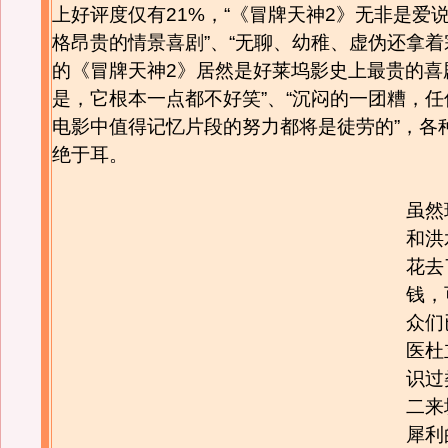
上好评度仅有21%，“《冒牌天神2》无非是爱
格昂贵的情景喜剧”、“无聊、幼稚、虚伪还拿
的《冒牌天神2》居然是好莱坞影史上最贵的喜
是，它根本一点都不好笑”、“沉闷的一团糟，
电影中值得记忆片段的努力都将是徒劳的”，各
绝于耳。
虽然
和洪
花去
钱，
众们
医杜
识过
二来
犀利