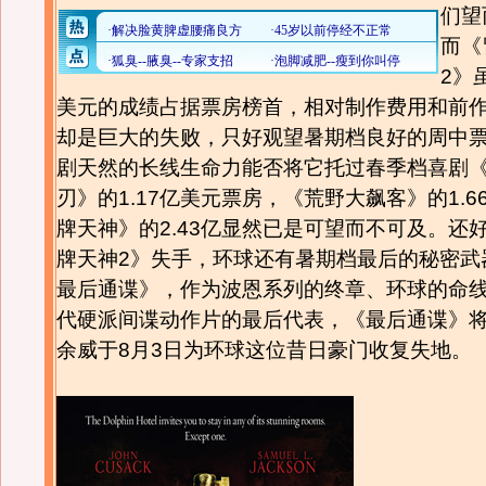
们望
而《
2》
美元的成绩占据票房榜首，相对制作费用和前
却是巨大的失败，只好观望暑期档良好的周中
剧天然的长线生命力能否将它托过春季档喜剧
刃》的1.17亿美元票房，《荒野大飙客》的1.6
牌天神》的2.43亿显然已是可望而不可及。还
牌天神2》失手，环球还有暑期档最后的秘密武
最后通谍》，作为波恩系列的终章、环球的命
代硬派间谍动作片的最后代表，《最后通谍》
余威于8月3日为环球这位昔日豪门收复失地。