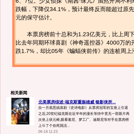
6、7位。少女侦探《南茜·珠儿》虽然开局不利
跌幅，下降仅34.1%，预计最终反而能超过原先
元的保守估计。
本票房榜前十总和为1.23亿美元，比上周下
比去年同期环球喜剧《神奇遥控器》4000万的
跌1.7%，却比05年《蝙蝠侠前传》的连桩周上
相关新闻
北美票房综述:福克斯重振雄威 银影侠所...
自一月底恶搞喜剧《史诗电影》从票房冠军的宝座上引退
之后,20世纪福克斯在近半年的漫长等待中竟无一部新片再
次坐上状元椅,眼看索尼、梦工厂、迪斯尼等对手在票房榜
上斗了个你死我活...
06-18 11:23