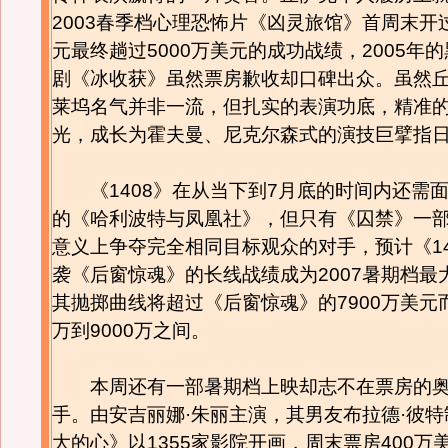
2003春季档心理恐怖片《凶灵旅馆》首周末开过
元最终趟过5000万美元的成功战绩，2005年
剧《冰收获》虽然票房歉收却口碑出众。虽然
莱坞名气并非一流，但扎实的表演功底，精准
光，成长为霍夫曼、尼克尔森式的演技巨擘指
《1408》在从当下到7月底的时间内还需
的《哈利波特与凤凰社》，但只有《囚禁》一
意义上争夺完全相同目标观众的对手，预计《14
袭《后窗惊魂》的长线战绩成为2007暑期档最
其抛掷曲线将超过《后窗惊魂》的7900万美元而
万到9000万之间。
本周还有一部暑期档上映却志不在票房的奥
手。由安吉丽娜·朱丽主演，其男友布拉德·彼
大的心》以1355家影院开画，周末票房400万