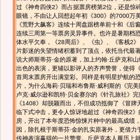
过《神奇四侠2》而占据票房榜第2位，还是惊
眼镜，不由让人回想起年初《300》的7000万
《荒野大飙客》连续十周盘踞榜单前十和《后
连续三周第一等票房灵异事件。也许是暑期档
体水平欠奉，《28周后》、《虫》、《客栈2
片影迷的失望情绪积蓄到了顶点，依托当代最
说大师斯蒂芬·金的原著，加上约翰·丘萨克和山
出色的表演，更辅以影评人的齐声赞誉，使得《1
首周末票房开出满堂彩。同样是有明星护航的
片，为什么海莉·贝瑞和布鲁斯·威利斯的《完
卢克·威尔逊和凯特·贝金赛尔的《针孔旅社》完
《1408》却脱颖而出，不但成功抵御了《冒牌
临下式冲击，更令人惊讶地超过《神奇四侠2》
房，开出了本年度恐怖惊悚片种中的最高成绩
因，除扎根于斯蒂芬·金的扎实原著外，更借力
传神表演赢得的一片赞誉。丘萨克本人履历上