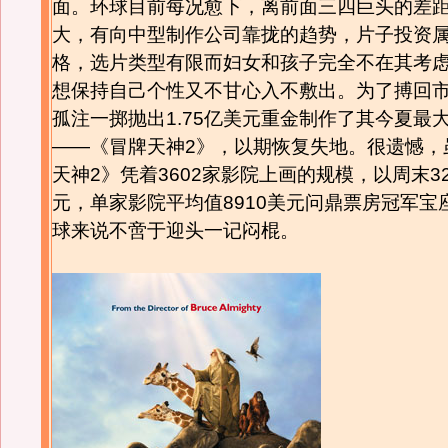
面。环球目前每况愈下，离前面三四巨头的差
大，有向中型制作公司靠拢的趋势，片子投资
格，选片类型有限而妇女和孩子完全不在其考
想保持自己个性又不甘心入不敷出。为了搏回
孤注一掷抛出1.75亿美元重金制作了其今夏最
——《冒牌天神2》，以期恢复失地。很遗憾，
天神2》凭着3602家影院上画的规模，以周末32
元，单家影院平均值8910美元问鼎票房冠军宝
球来说不啻于迎头一记闷棍。