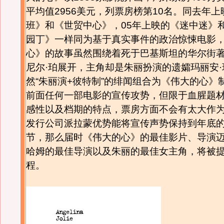
平均值2956美元，列票房榜第10名。同去年上
班》和《世贸中心》，05年上映的《迷中迷》
园丁》一样同为基于真实事件的政治惊悚电影
心》的故事虽然围绕着死于巴基斯坦的华尔街
尼尔·珀展开，主角却是朱丽扮演的遗孀玛丽安·
然“朱丽演+彼特制”的绯闻组合为《伟大的心》
前面任何一部电影的宣传攻势，但限于血腥题
感性以及档期的特点，票房方面不会有太大作
发行公司派拉蒙优势能将宣传声势保持到年底
节，那么届时《伟大的心》的最佳影片、导演迈
哈姆的最佳导演以及朱丽的最佳女主角，将被
程。