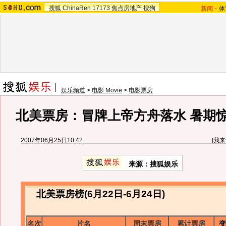
搜狐
ChinaRen
17173
焦点房地产
搜狗
新闻
-
体
娱乐频道
>
电影 Movie
>
电影票房
北美票房：冒牌上帝方舟落水 暑期
2007年06月25日10:42
[
我来
来源：搜狐娱乐
北美票房榜(6月22日-6月24日)
名次
片名
周末票房
累计票房
变