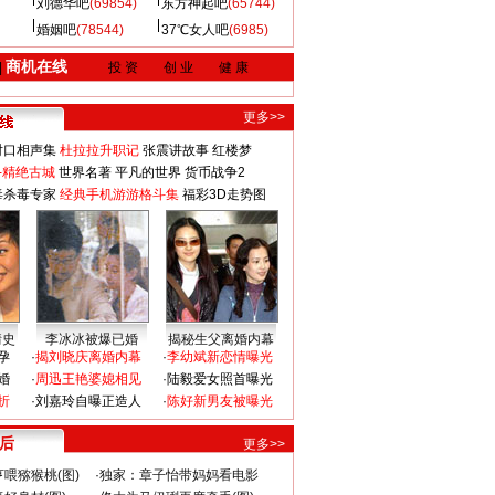
刘德华吧
(69854)
东方神起吧
(65744)
婚姻吧
(78544)
37℃女人吧
(6985)
商机在线
|
投 资
创 业
健 康
更多>>
对口相声集
杜拉拉升职记
张震讲故事
红楼梦
-精绝古城
世界名著
平凡的世界
货币战争2
毒杀毒专家
经典手机游游格斗集
福彩3D走势图
情史
李冰冰被爆已婚
揭秘生父离婚内幕
孕
·
揭刘晓庆离婚内幕
·
李幼斌新恋情曝光
婚
·
周迅王艳婆媳相见
·
陆毅爱女照首曝光
折
·
刘嘉玲自曝正造人
·
陈好新男友被曝光
 后
更多>>
喂猕猴桃(图)
·
独家：章子怡带妈妈看电影