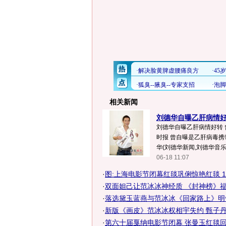
相关新闻
刘德华自曝乙肝病情好转
刘德华自曝乙肝病情好转 曾
时报 曾自曝是乙肝病毒携
华(刘德华新闻,刘德华音乐.
06-18 11:07
·
图:上海电影节闭幕红毯巩俐惊艳红毯 1
·
双面妲己让范冰冰神经质 《封神榜》福建
·
落选黛玉蓝燕与范冰冰《回家路上》明
·
新版《画皮》范冰冰权相宇失约 甄子丹独
·
第六十届戛纳电影节闭幕 张曼玉红毯回头