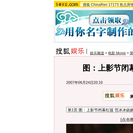
搜狐
ChinaRen
17173
焦点房
娱乐频道
>
电影 Movie
>
图：上影节闭
2007年06月24日20:10
[点击