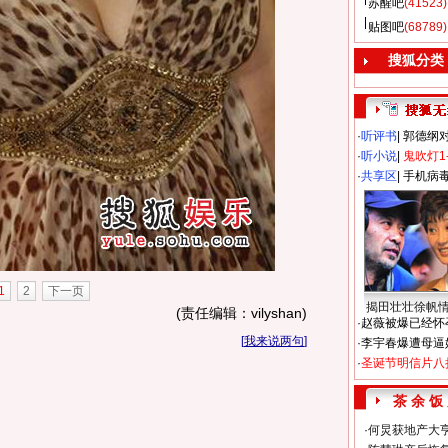
苏醒吧
(41523)
贴图吧
(68789)
搜狐分类
·
听评书
|
郭德纲
·
听小说
|
鬼吹灯1
·
共享区
|
手机病
1
2
下一页
揭田壮壮徐帆
(责任编辑：vilyshan)
·
赵薇被爆已经怀
[
我来说两句
]
·
李宇春爆遭母逼
·
圣诞节明信片八
茶 余 饭
·
何炅获地产大亨