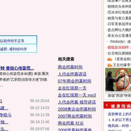
·
陈慧琳产后恢复
·
殷桃街头休闲装
·
范冰冰红地毯
·
姚晨与老公素
·
日军竟拿战俘
·
盘点网坛大腕
·
美女办公室遭
·
《Nobody》
·
搜狐娱乐招聘
·
台北电玩展靓丽S
相关搜索
·
《变形金刚
·
王岳伦爆李
两会闭幕时间
 曾担心传染范...
担心传染范冰冰(图) 来源:重庆
人代会闭幕讲话
带者的“乙肝防治宣传大使”刘德
07年两会闭幕时间
..
走在红毯那一天
走在红毯那一天 mp3
新版“西游”绝
1
06-24 20:04
人代会闭幕 领导讲话
健 康 指 南
...
06-22 14:03
2008奥运会闭幕时间
争暗斗
06-18 12:39
2007两会闭幕时间
...
06-18 11:40
两会闭幕 社论
...
05-29 07:06
2006世界杯闭幕曲