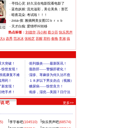
·
寻找心灵:
好久没在电影院看电影了
·
蓝色妖姬:
流光溢彩，美仑美奂：形艺
·
暗夜花朵:
考试啦！！！
·
zxsa-搜:
雅摘网美女图＆ｂｒｖｂ
·
天才白痴:
爱情呼叫转移
上位
热点标签：
刘德华
冯小刚
蔡少芬
快乐男声
大s
选秀
范冰冰
张柏芝
苏醒
郑钧
春晚
李湘
搞
说 吧
更多>>
5)
李宇春吧
(104510)
快乐男声吧
(68574)