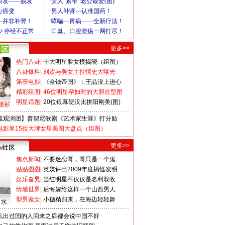
更多>>
热门八卦
|
十大明星脸女模揭晓（组图）
八卦爆料
|
刘欢与美女主持情史大曝光
第壹电影
|
《金钱帝国》：王晶没上进心
精彩组图
|
46位明星孕妇时的大胆造型图
明星话题
|
20位银幕硬汉比拼阳刚美(图)
撞衫
狐观演团】普契尼歌剧《艺术家生涯》打分贴
电影里15位大牌女星美图大盘点（组图）
更多>>
焦点新闻
|
不要迷恋哥，哥只是一个鬼
贴贴图图
|
英媒评出2009年度搞怪发明
娱乐旮旯
|
当红明星不仅仅是名利双收
情感世界
|
后悔嫁给这样一个山西男人
型男索女
|
小糖精归来，在海边轻轻舞
口水
么出过国的人回来之后都会说中国不好