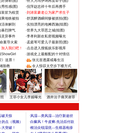
好身材(图)
·
佟大为马伊琍再度牵手(图)
秀性感(图)
·
倪萍赵忠祥十年后再携手
服装皆为租赁
·
刘涛富豪老公为家产求生子
颜乘地铁被拍
·
舒淇醉酒瞬间惨被抓拍(图)
做活体解剖
·
实拍漂亮的地摊西施(组图)
的暴烈脾气
·
世界九大罪恶之城(组图)
遇灵异事件
·
李孝利新欢私密视频曝光
成命案导火索
·
孟庭苇可爱儿子最新照(图)
：加入我们吧！
·
点击进入搜狐娱乐影视库
howGirl
·
游戏史上最般配的十对情侣
2》送票！
·
张元首透露戒毒生活
湘胎教
·
令人惊叹太空步下楼方式
密照
王菲小女儿李嫣曝光
酒井法子痛哭谢罪