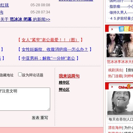
相红毯
05-28 08:08
沟
05-28 07:34
多关于
范冰冰 闭幕
的新闻>>
范冰冰李冰冰大
戏剧演出
|
【搜
隐藏地址
设为辩论话题
我来说两句
热门连载
|
刘烨
精华区
辩论区
每天在吞别人
漂在海外
|
为什