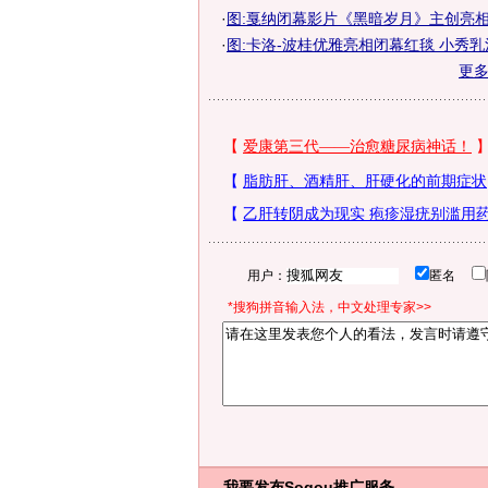
·
图:戛纳闭幕影片《黑暗岁月》主创亮
·
图:卡洛-波桂优雅亮相闭幕红毯 小秀乳
更
用户：
匿名
*搜狗拼音输入法，中文处理专家>>
我要发布
Sogou推广服务