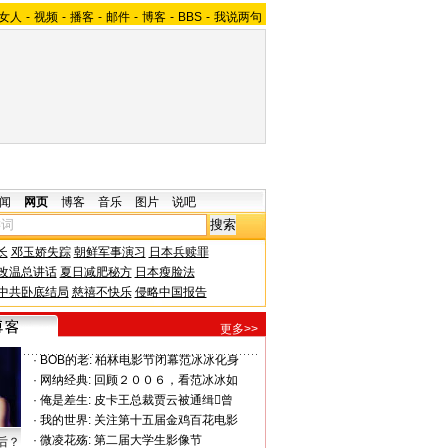
女人
-
视频
-
播客
-
邮件
-
博客
-
BBS
-
我说两句
闻
网页
博客
音乐
图片
说吧
长
邓玉娇失踪
朝鲜军事演习
日本兵赎罪
改温总讲话
夏日减肥秘方
日本瘦脸法
中共卧底结局
慈禧不快乐
侵略中国报告
更多>>
·
BOB的老:
柏林电影节闭幕范冰冰化身
·
网纳经典:
回顾２００６，看范冰冰如
·
俺是差生:
皮卡王总裁贾云被通缉曾
·
我的世界:
关注第十五届金鸡百花电影
·
微凌花殇:
第二届大学生影像节
后？