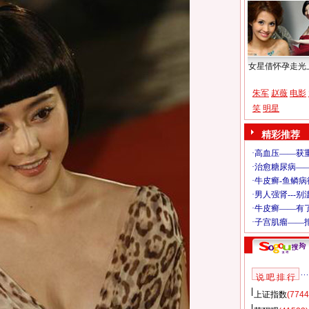
女星借怀孕走光
朱军
赵薇
电影
笑
明星
精彩推荐
说 吧 排 行
上证指数
(7744