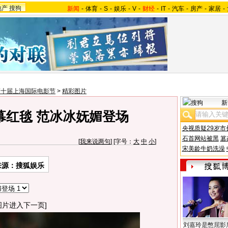
地产
搜狗
新闻
-
体育
-
S
-
娱乐
-
V
-
财经
-
IT
-
汽车
-
房产
-
家居
-
第十届上海国际电影节
>
精彩图片
新
幕红毯 范冰冰妩媚登场
央视质疑29岁市
石首网站被黑
篡
[
我来说两句
] [字号：
大
中
小
]
宋美龄牛奶洗澡
来源：搜狐娱乐
图片进入下一页]
刘嘉玲是憋屈影