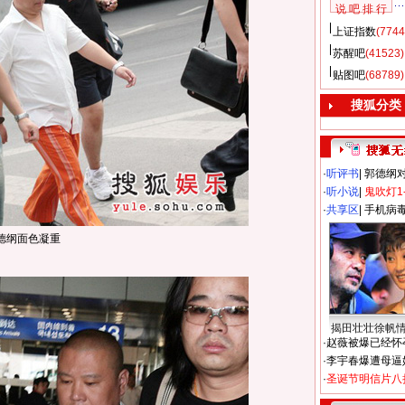
说 吧 排 行
上证指数
(7744
苏醒吧
(41523)
贴图吧
(68789)
搜狐分类
·
听评书
|
郭德纲
·
听小说
|
鬼吹灯1
·
共享区
|
手机病
德纲面色凝重
揭田壮壮徐帆
·
赵薇被爆已经怀
·
李宇春爆遭母逼
·
圣诞节明信片八