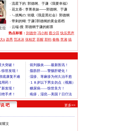
·
流星下的:
郭德纲、于谦《我要幸福》
·
花太香-:
李菁表妹——郭德纲、于谦
·
ㄣ抓阄の:
转载《我是黑社会》郭德纲
·
带刺的蝴:
于谦郭德纲的黄金搭档
·
云端-搜:
郭德纲于谦的邮票
上位
热点标签：
刘德华
冯小刚
蔡少芬
快乐男声
大s
选秀
范冰冰
张柏芝
苏醒
郑钧
春晚
李湘
搞
说 吧
更多>>
侯耀文