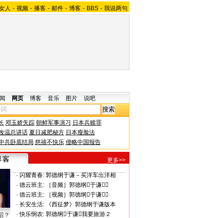
女人
-
视频
-
播客
-
邮件
-
博客
-
BBS
-
我说两句
闻
网页
博客
音乐
图片
说吧
长
邓玉娇失踪
朝鲜军事演习
日本兵赎罪
改温总讲话
夏日减肥秘方
日本瘦脸法
中共卧底结局
慈禧不快乐
侵略中国报告
更多>>
·
闪耀青春:
郭德纲于谦－买洋车出洋相
·
德云班主:
［音频］郭德纲于谦－
·
德云班主:
［视频］郭德纲于谦－
·
长安生活:
《西征梦》郭德纲于谦版本
·
快乐悯农:
郭德纲于谦我要旅游２
后？