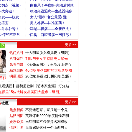
更多>>
热门八卦
|
十大明星脸女模揭晓（组图）
八卦爆料
|
刘欢与美女主持情史大曝光
第壹电影
|
《金钱帝国》：王晶没上进心
精彩组图
|
46位明星孕妇时的大胆造型图
明星话题
|
20位银幕硬汉比拼阳刚美(图)
撞衫
狐观演团】普契尼歌剧《艺术家生涯》打分贴
电影里15位大牌女星美图大盘点（组图）
更多>>
焦点新闻
|
不要迷恋哥，哥只是一个鬼
贴贴图图
|
英媒评出2009年度搞怪发明
娱乐旮旯
|
当红明星不仅仅是名利双收
情感世界
|
后悔嫁给这样一个山西男人