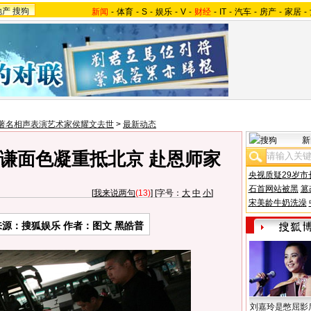
地产
搜狗
新闻
-
体育
-
S
-
娱乐
-
V
-
财经
-
IT
-
汽车
-
房产
-
家居
-
著名相声表演艺术家侯耀文去世
>
最新动态
新
谦面色凝重抵北京 赴恩师家
央视质疑29岁市
石首网站被黑
篡
[
我来说两句
(13)
] [字号：
大
中
小
]
宋美龄牛奶洗澡
来源：搜狐娱乐 作者：图文 黑皓普
刘嘉玲是憋屈影