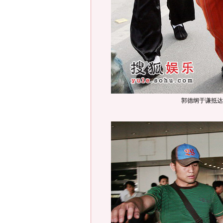
郭德纲于谦抵达