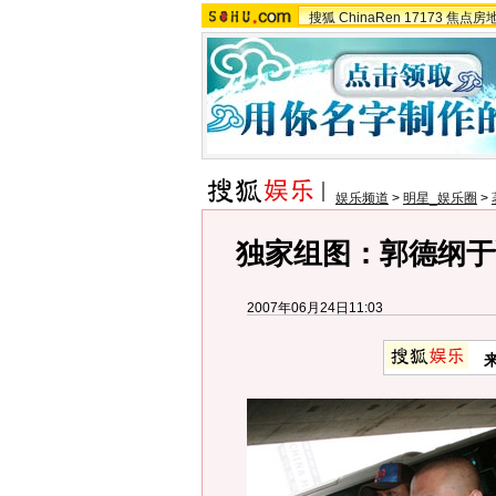
搜狐
ChinaRen
17173
焦点房
娱乐频道
>
明星_娱乐圈
>
独家组图：郭德纲于
2007年06月24日11:03