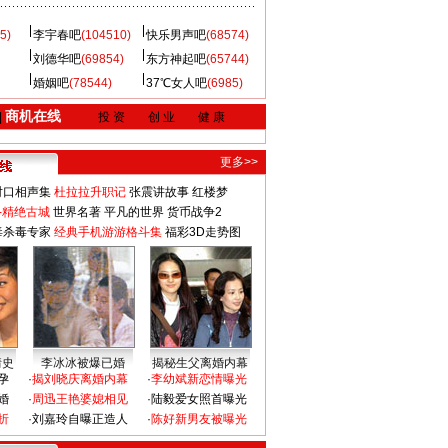
5)
李宇春吧
(104510)
快乐男声吧
(68574)
刘德华吧
(69854)
东方神起吧
(65744)
婚姻吧
(78544)
37℃女人吧
(6985)
商机在线
|
投 资
创 业
健 康
更多>>
对口相声集
杜拉拉升职记
张震讲故事
红楼梦
-精绝古城
世界名著
平凡的世界
货币战争2
毒杀毒专家
经典手机游游格斗集
福彩3D走势图
情史
李冰冰被爆已婚
揭秘生父离婚内幕
孕
·
揭刘晓庆离婚内幕
·
李幼斌新恋情曝光
婚
·
周迅王艳婆媳相见
·
陆毅爱女照首曝光
折
·
刘嘉玲自曝正造人
·
陈好新男友被曝光