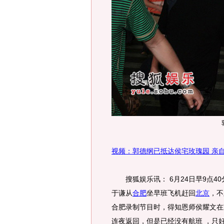
视频：郭德纲已抵达侯宅玫瑰园 亲
搜狐娱乐讯： 6月24日早9点40
于谦从
合肥
坐早班飞机赶回
北京
，不
合肥录制节目时，得知恩师侯耀文在
连夜返回，但是已经没有航班 ，只