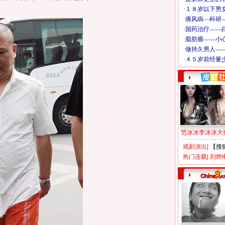
范冰冰李冰冰大
戏剧演出
|
【搜
热门连载
|
刘烨