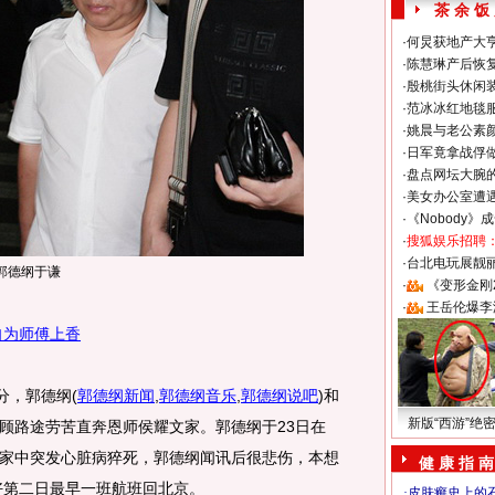
茶 余 饭
·
何炅获地产大亨
·
陈慧琳产后恢复
·
殷桃街头休闲装
·
范冰冰红地毯
·
姚晨与老公素
·
日军竟拿战俘
·
盘点网坛大腕
·
美女办公室遭
·
《Nobody》
·
搜狐娱乐招聘
·
台北电玩展靓丽S
郭德纲于谦
·
《变形金刚
·
王岳伦爆李
自为师傅上香
分，郭德纲
(
郭德纲新闻
,
郭德纲音乐
,
郭德纲说吧
)
和
新版“西游”绝
顾路途劳苦直奔恩师侯耀文家。郭德纲于23日在
家中突发心脏病猝死，郭德纲闻讯后很悲伤，本想
健 康 指 南
好第二日最早一班航班回北京。