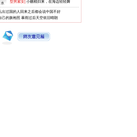
型男索女
|
小糖精归来，在海边轻轻舞
口水
么出过国的人回来之后都会说中国不好
自己的旗袍照
暴雨过后天空依旧晴朗