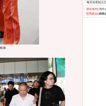
每天在吞别人
漂在海外
|
为什
型男索女
|
晒晒
机场