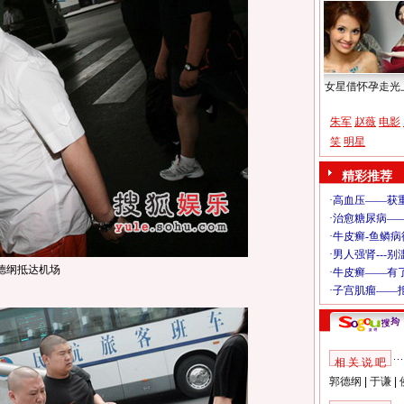
女星借怀孕走光
朱军
赵薇
电影
笑
明星
精彩推荐
德纲抵达机场
相 关 说 吧
郭德纲
|
于谦
|