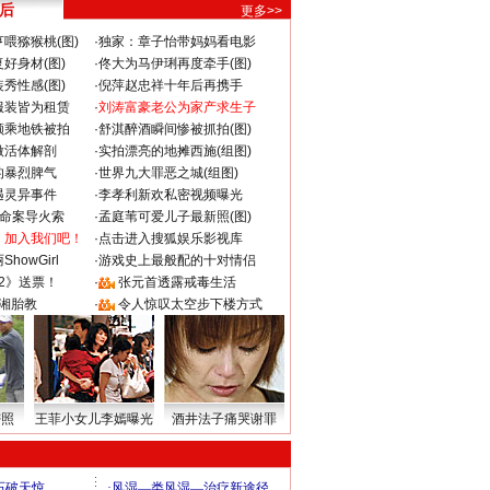
 后
更多>>
喂猕猴桃(图)
·
独家：章子怡带妈妈看电影
好身材(图)
·
佟大为马伊琍再度牵手(图)
秀性感(图)
·
倪萍赵忠祥十年后再携手
服装皆为租赁
·
刘涛富豪老公为家产求生子
颜乘地铁被拍
·
舒淇醉酒瞬间惨被抓拍(图)
做活体解剖
·
实拍漂亮的地摊西施(组图)
的暴烈脾气
·
世界九大罪恶之城(组图)
遇灵异事件
·
李孝利新欢私密视频曝光
成命案导火索
·
孟庭苇可爱儿子最新照(图)
：加入我们吧！
·
点击进入搜狐娱乐影视库
howGirl
·
游戏史上最般配的十对情侣
2》送票！
·
张元首透露戒毒生活
湘胎教
·
令人惊叹太空步下楼方式
密照
王菲小女儿李嫣曝光
酒井法子痛哭谢罪