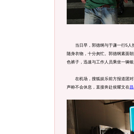
当日早，郭德纲与于谦一行5人抵达
随身衣物，十分匆忙。郭德纲素面朝
色裤子，迅速与工作人员乘坐一辆银
在机场，搜狐娱乐前方报道团对郭
声称不会休息，直接奔赴侯耀文在
昌