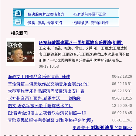
相关新闻
庆祝解放军建军八十周年军旅音乐展演(组图)
王宏伟、谭晶、祖海、雷佳、刘和刚、王丽达(王丽达博
客,王丽达新闻,王丽达音乐,王丽达说吧)...本次展演周不仅
汇集了一批优秀的军旅音乐作品和优秀的部队演员...
06-19 10:53
·
海政文工团作品音乐会演员- 孙佳
06-22 18:26
·
革命诗篇—傅庚辰作品交响音乐会演员乔军
06-22 16:51
·
大型军旅音乐作品展演周节目演出安排表
06-22 15:31
·
《神州音画》预告:感恩生活——刘和刚
05-08 13:15
·
图文:著名军旅民歌手哈辉艺术简历
12-29 09:40
·
图:普希金浪漫曲之夜音乐会演员剧照—10
08-02 16:45
·
青歌赛民族唱法完美谢幕 刘和刚捧得金奖(图)
08-01 11:41
更多关于
刘和刚 演员
的新闻>>