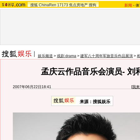
搜狐
ChinaRen
17173
焦点房地产
搜狗
新闻
-
体
娱乐频道
>
戏剧 drama
>
建军八十周年军旅音乐作品展演
>
孟庆云作品音乐会演员- 刘
2007年06月22日18:41
[
我来
来源：搜狐娱乐