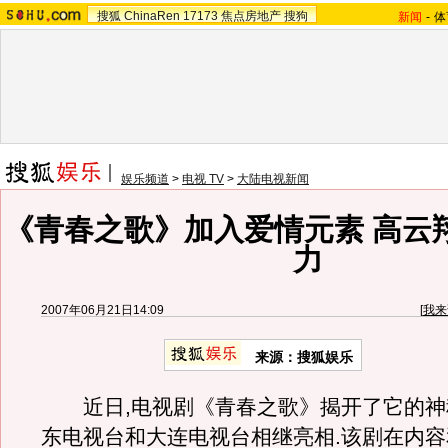
搜狐
ChinaRen
17173
焦点房地产
搜狗
新闻
-
体
娱乐频道
>
电视 TV
>
大陆电视新闻
《青春之歌》加入爱情元素 高云
力
2007年06月21日14:09
[
我来
来源：搜狐娱乐
近日,电视剧《青春之歌》揭开了它的神
东电视台和大连电视台相继亮相.该剧在内