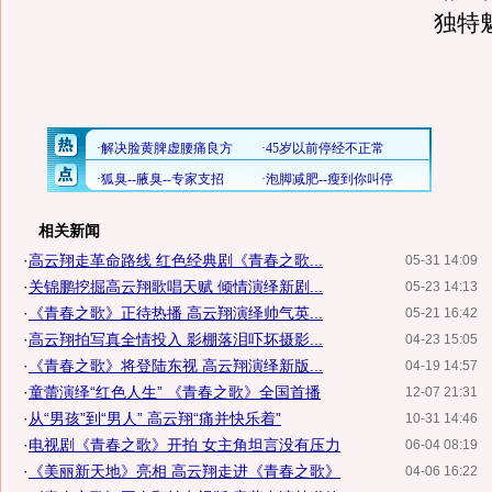
独特
相关新闻
·
高云翔走革命路线 红色经典剧《青春之歌...
05-31 14:09
·
关锦鹏挖掘高云翔歌唱天赋 倾情演绎新剧...
05-23 14:13
·
《青春之歌》正待热播 高云翔演绎帅气英...
05-21 16:42
·
高云翔拍写真全情投入 影棚落泪吓坏摄影...
04-23 15:05
·
《青春之歌》将登陆东视 高云翔演绎新版...
04-19 14:57
·
童蕾演绎“红色人生” 《青春之歌》全国首播
12-07 21:31
·
从“男孩”到“男人” 高云翔“痛并快乐着”
10-31 14:46
·
电视剧《青春之歌》开拍 女主角坦言没有压力
06-04 08:19
·
《美丽新天地》亮相 高云翔走进《青春之歌》
04-06 16:22