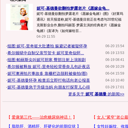
妮可-基德曼欲翻拍梦露老片《愿嫁金龟...
妮可-基德曼欲翻拍梦露老片《愿嫁金龟婿》(图) 《好莱坞
通讯》前天报道称,妮可-基德曼目前正在考虑与20世纪福
克斯影业合作,翻拍玛丽莲·梦露主演的经典老片《愿嫁金
龟婿》(直译为《如何嫁给百...
04-29 11:55
·
组图:妮可-里奇挺大肚遭拍 躲避记者被疑怀孕
06-20 15:54
·
希尔顿狱中自制父亲节贺卡 妮可里奇似怀...
06-19 13:53
·
组图:帕丽斯尖叫妮可胆寒 臀部注射上演闹剧
06-19 08:41
·
希尔顿被释放 妮可-里奇轻松背香奈儿包赴夜店
06-09 10:29
·
妮可澳洲拍片事故多 靠栅栏边脱鞋被偷拍(图)
06-04 15:59
·
妮可-基德曼怀孕 检查后立即打电话向老公报喜
04-10 10:40
·
妮可-基德曼急于升级当妈 向朋友打探育儿心得
03-29 17:01
更多关于
妮可 基德曼
的新闻>>