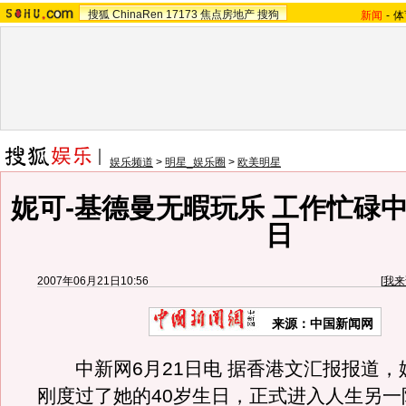
搜狐
ChinaRen
17173
焦点房地产
搜狗
新闻
-
体
娱乐频道
>
明星_娱乐圈
>
欧美明星
妮可-基德曼无暇玩乐 工作忙碌中
日
2007年06月21日10:56
[
我来
来源：中国新闻网
中新网6月21日电 据香港文汇报报道，
刚度过了她的40岁生日，正式进入人生另一