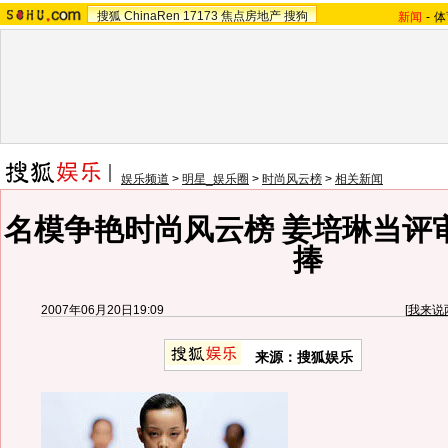
搜狐
ChinaRen
17173
焦点房地产
搜狗
新闻
-
体
娱乐频道
>
明星_娱乐圈
>
时尚风云榜
>
相关新闻
名模争艳时尚风云榜 姜培琳当评
捧
2007年06月20日19:09
[
我来说
来源：搜狐娱乐