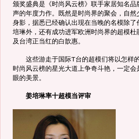
颁奖盛典是《时尚风云榜》联手家居知名品
声的年度力作。既然是时尚界的聚会，自然
身影，据悉已经确认出现在当晚的名模除了
培琳外，还有成功进军欧洲时尚界的超模杜
及台湾正当红的白歆惠。
这些游走于国际T台的超模们将以怎样的
时尚风云榜的星光大道上争奇斗艳，一定会
眼的美景。
姜培琳率十超模当评审