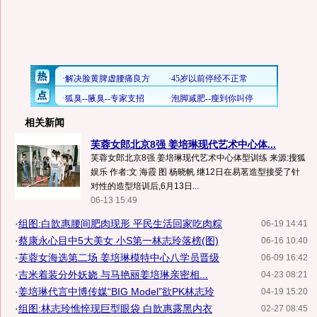
相关新闻
芙蓉女郎北京8强 姜培琳现代艺术中心体...
芙蓉女郎北京8强 姜培琳现代艺术中心体型训练 来源:搜狐
娱乐 作者:文 海霞 图 杨晓帆 继12日在易茗造型接受了针
对性的造型培训后,6月13日...
06-13 15:49
·
组图:白歆惠腰间肥肉现形 平民生活回家吃肉粽
06-19 14:41
·
蔡康永心目中5大美女 小S第一林志玲落榜(图)
06-16 10:40
·
芙蓉女海选第二场 姜培琳模特中心八学员晋级
06-09 16:42
·
吉米着装分外妖娆 与马艳丽姜培琳亲密相...
04-23 08:21
·
姜培琳代言中博传媒“BIG Model”欲PK林志玲
04-19 15:20
·
组图:林志玲憔悴现巨型眼袋 白歆惠露黑内衣
02-27 08:45