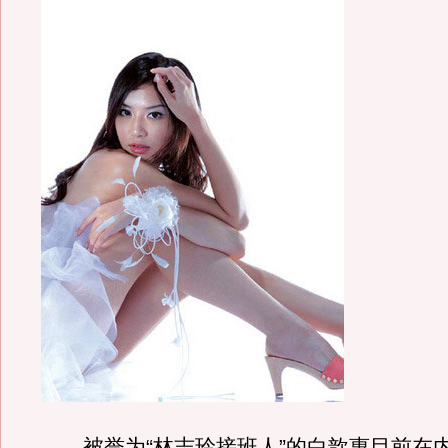
被誉为“林志玲接班人”的白歆惠目前在