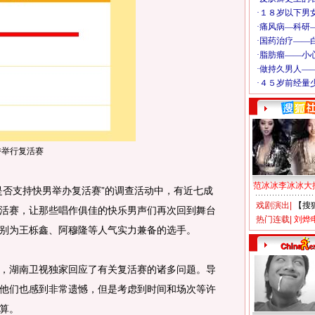
持举行复活赛
范冰冰李冰冰大
否支持快男举办复活赛”的调查活动中，有近七成
戏剧演出
|
【搜
活赛，让那些唱作俱佳的快乐男声们再次回到舞台
热门连载
|
刘烨
别为王栎鑫、阿穆隆等人气实力兼备的选手。
湖南卫视独家回应了有关复活赛的诸多问题。导
他们也感到非常遗憾，但是考虑到时间和场次等许
算。