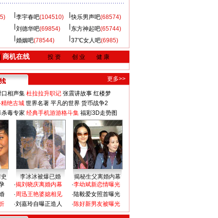
5)
李宇春吧
(104510)
快乐男声吧
(68574)
刘德华吧
(69854)
东方神起吧
(65744)
婚姻吧
(78544)
37℃女人吧
(6985)
商机在线
|
投 资
创 业
健 康
更多>>
对口相声集
杜拉拉升职记
张震讲故事
红楼梦
-精绝古城
世界名著
平凡的世界
货币战争2
毒杀毒专家
经典手机游游格斗集
福彩3D走势图
情史
李冰冰被爆已婚
揭秘生父离婚内幕
孕
·
揭刘晓庆离婚内幕
·
李幼斌新恋情曝光
婚
·
周迅王艳婆媳相见
·
陆毅爱女照首曝光
折
·
刘嘉玲自曝正造人
·
陈好新男友被曝光