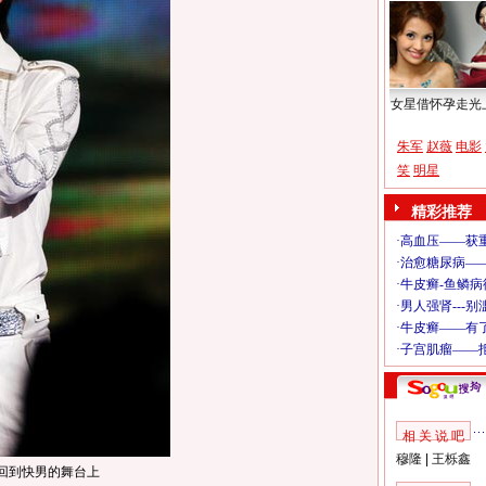
女星借怀孕走光
朱军
赵薇
电影
笑
明星
精彩推荐
相 关 说 吧
穆隆
|
王栎鑫
回到快男的舞台上