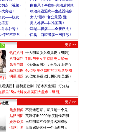
更多>>
热门八卦
|
十大明星脸女模揭晓（组图）
八卦爆料
|
刘欢与美女主持情史大曝光
第壹电影
|
《金钱帝国》：王晶没上进心
精彩组图
|
46位明星孕妇时的大胆造型图
明星话题
|
20位银幕硬汉比拼阳刚美(图)
撞衫
狐观演团】普契尼歌剧《艺术家生涯》打分贴
电影里15位大牌女星美图大盘点（组图）
更多>>
焦点新闻
|
不要迷恋哥，哥只是一个鬼
贴贴图图
|
英媒评出2009年度搞怪发明
娱乐旮旯
|
当红明星不仅仅是名利双收
情感世界
|
后悔嫁给这样一个山西男人