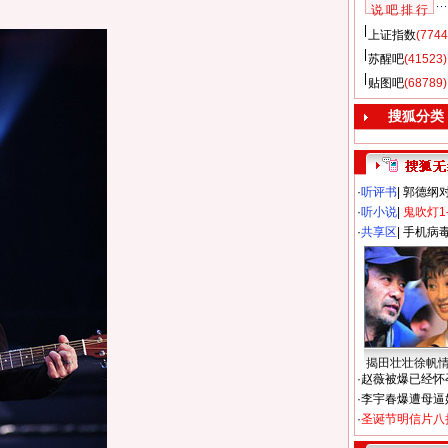
说 吧 排 行
上证指数
(7744
苏醒吧
(41523)
贴图吧
(68789)
搜狐分类
·
听评书
|
郭德纲
·
听小说
|
鬼吹灯1
·
共享区
|
手机病
揭田壮壮徐帆
·
赵薇被爆已经怀
·
李宇春爆遭母逼
·
圣诞节明信片八