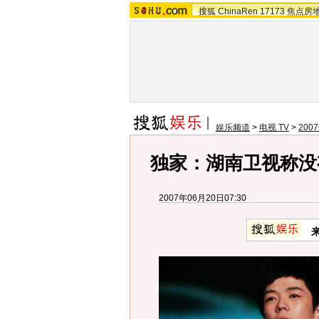
搜狐
ChinaRen
17173
焦点房
娱乐频道
>
电视 TV
>
20
独家：湖南卫视称没有
2007年06月20日07:30