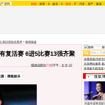
地产
搜狗
新闻
-
体育
-
S
-
娱乐
-
V
-
财经
-
IT
-
汽车
-
房产
-
家居
-
07仁和闪亮快乐男声
>
新闻报道
新
复活赛 6进5比赛13强齐聚
央视质疑29岁市
石首网站被黑
篡
[
我来说两句
(73)
] [字号：
大
中
小
]
宋美龄牛奶洗澡
来源：搜狐娱乐
刘嘉玲是憋屈影