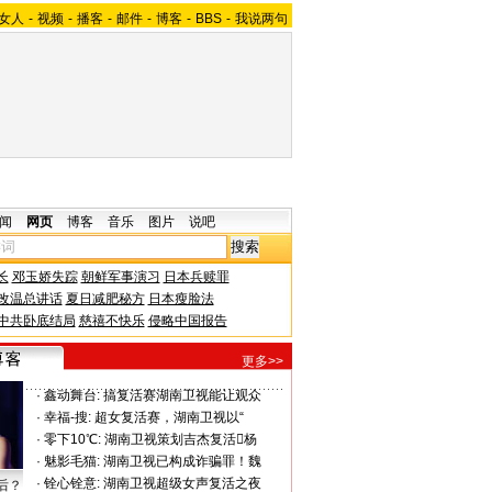
女人
-
视频
-
播客
-
邮件
-
博客
-
BBS
-
我说两句
闻
网页
博客
音乐
图片
说吧
长
邓玉娇失踪
朝鲜军事演习
日本兵赎罪
改温总讲话
夏日减肥秘方
日本瘦脸法
中共卧底结局
慈禧不快乐
侵略中国报告
更多>>
·
鑫动舞台:
搞复活赛湖南卫视能让观众
·
幸福-搜:
超女复活赛，湖南卫视以“
·
零下10℃:
湖南卫视策划吉杰复活杨
·
魅影毛猫:
湖南卫视已构成诈骗罪！魏
·
铨心铨意:
湖南卫视超级女声复活之夜
后？