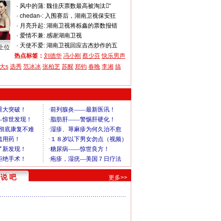
·
风中的蒲:
魏佳庆票数最高被淘汰“
·
chedan-:
入围赛后，湖南卫视保安狂
·
月亮升起:
湖南卫视将栎鑫的票数报错
·
爱情不兼:
感谢湖南卫视
·
天使不爱:
湖南卫视回应吉杰炒作的五
上位
热点标签：
刘德华
冯小刚
蔡少芬
快乐男声
大s
选秀
范冰冰
张柏芝
苏醒
郑钧
春晚
李湘
搞
说 吧
更多>>