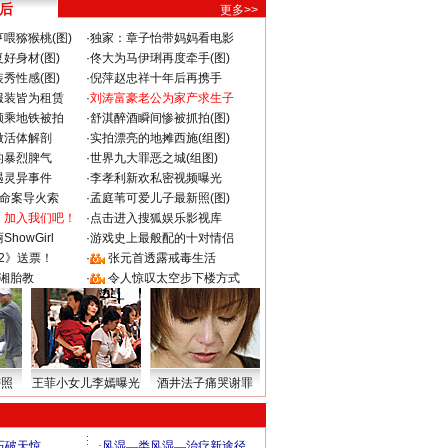
 后
更多>>
喂猕猴桃(图)
·
独家：章子怡带妈妈看电影
好身材(图)
·
佟大为马伊琍再度牵手(图)
秀性感(图)
·
倪萍赵忠祥十年后再携手
服装皆为租赁
·
刘涛富豪老公为家产求生子
颜乘地铁被拍
·
舒淇醉酒瞬间惨被抓拍(图)
做活体解剖
·
实拍漂亮的地摊西施(组图)
的暴烈脾气
·
世界九大罪恶之城(组图)
遇灵异事件
·
李孝利新欢私密视频曝光
成命案导火索
·
孟庭苇可爱儿子最新照(图)
：加入我们吧！
·
点击进入搜狐娱乐影视库
howGirl
·
游戏史上最般配的十对情侣
2》送票！
·
张元首透露戒毒生活
湘胎教
·
令人惊叹太空步下楼方式
密照
王菲小女儿李嫣曝光
酒井法子痛哭谢罪