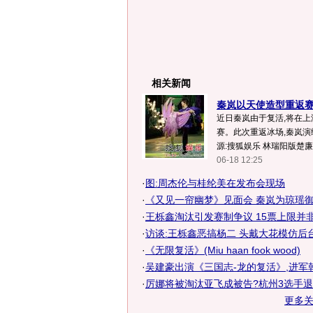
相关新闻
秦岚以天使造型重返赛场
近日秦岚由于复活,将在
赛。此次重返冰场,秦岚演绎
源:搜狐娱乐 林瑞阳版楚廉..
06-18 12:25
·
图:周杰伦与桂纶美在发布会现场
·
《又见一帘幽梦》见面会 秦岚为琼瑶御用
·
王栎鑫淘汰引发赛制争议 15票上限并非决
·
访谈:王栎鑫恶搞杨二 头戴大花模仿后
·
《无限复活》(Miu haan fook wood)
·
吴建豪出演《三国志-龙的复活》,进军韩国
·
厉娜将被淘汰亚飞成被告?杭州3选手
更多