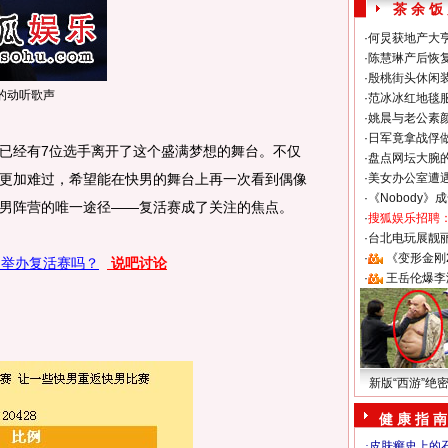
茶 余 饭
·
何炅获地产大亨
·
陈慧琳产后恢复
·
殷桃街头休闲装
的动听歌声
·
范冰冰红地毯
·
姚晨与老公素
·
日军竟拿战俘
经有7位选手离开了这个盛满梦想的舞台。不仅
·
盘点网坛大腕
更加难过，希望能在快男的舞台上再一次看到偶像
·
美女办公室遭
·
《Nobody》
男阵营的唯一途径——复活赛成了关注的焦点。
·
搜狐娱乐招聘
·
台北电玩展靓丽S
·
《变形金刚
男举办复活赛吗？
说吧讨论
·
王岳伦爆李
新版“西游”绝
健 康 指 南