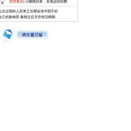
型男索女
|
小糖精归来，在海边轻轻舞
口水
么出过国的人回来之后都会说中国不好
自己的旗袍照
暴雨过后天空依旧晴朗