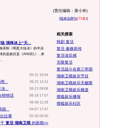
(责任编辑：唐小米)
[
我来说两句
(73条)
]
相关搜索
韩剧 复活
 演绎冰上“天...
上海录制《明星大练冰》的半决
复活 秦殇前传
的是曲目是《ANGEL》...来
复活读后感
.
无限复活
复活战斗在第三帝国
06-21 15:04
湖南卫视娱乐节目
...
06-21 14:11
湖南卫视娱乐无极限
...
06-21 09:06
湖南卫视娱乐频道
台悄悄话
06-18 17:07
搜狐娱乐播报
06-06 11:28
搜狐娱乐社区
...
04-07 17:07
退出比赛
05-30 09:50
关于
复活 湖南卫视
的新闻>>