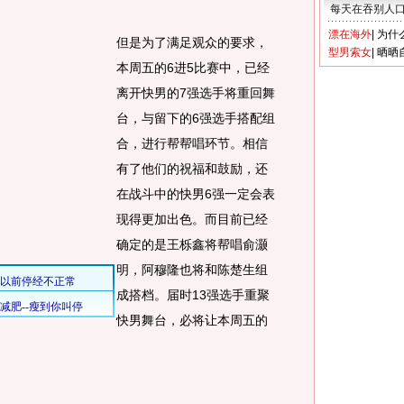
每天在吞别人
漂在海外
|
为什
但是为了满足观众的要求，
型男索女
|
晒晒
本周五的6进5比赛中，已经
离开快男的7强选手将重回舞
台，与留下的6强选手搭配组
合，进行帮帮唱环节。相信
有了他们的祝福和鼓励，还
在战斗中的快男6强一定会表
现得更加出色。而目前已经
确定的是王栎鑫将帮唱俞灏
明，阿穆隆也将和陈楚生组
成搭档。届时13强选手重聚
快男舞台，必将让本周五的