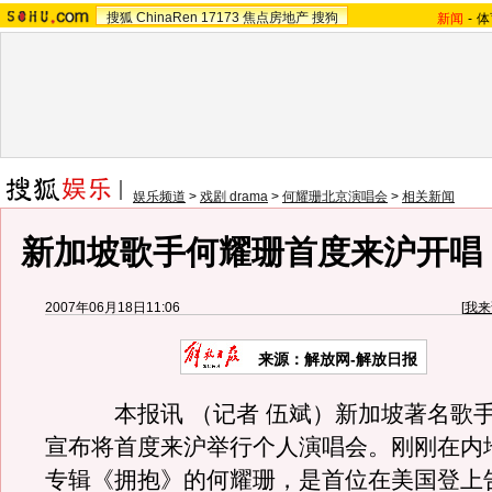
搜狐
ChinaRen
17173
焦点房地产
搜狗
新闻
-
体
娱乐频道
>
戏剧 drama
>
何耀珊北京演唱会
>
相关新闻
新加坡歌手何耀珊首度来沪开唱 
2007年06月18日11:06
[
我来
来源：解放网-解放日报
本报讯 （记者 伍斌）新加坡著名歌手
宣布将首度来沪举行个人演唱会。刚刚在内
专辑《拥抱》的何耀珊，是首位在美国登上