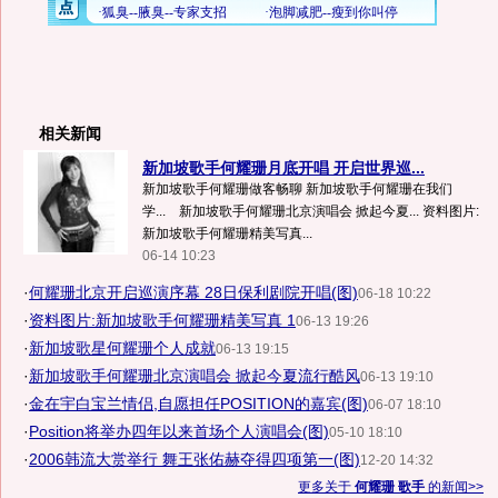
相关新闻
新加坡歌手何耀珊月底开唱 开启世界巡...
新加坡歌手何耀珊做客畅聊 新加坡歌手何耀珊在我们
学... 新加坡歌手何耀珊北京演唱会 掀起今夏... 资料图片:
新加坡歌手何耀珊精美写真...
06-14 10:23
·
何耀珊北京开启巡演序幕 28日保利剧院开唱(图)
06-18 10:22
·
资料图片:新加坡歌手何耀珊精美写真 1
06-13 19:26
·
新加坡歌星何耀珊个人成就
06-13 19:15
·
新加坡歌手何耀珊北京演唱会 掀起今夏流行酷风
06-13 19:10
·
金在宇白宝兰情侣,自愿担任POSITION的嘉宾(图)
06-07 18:10
·
Position将举办四年以来首场个人演唱会(图)
05-10 18:10
·
2006韩流大赏举行 舞王张佑赫夺得四项第一(图)
12-20 14:32
更多关于
何耀珊 歌手
的新闻>>