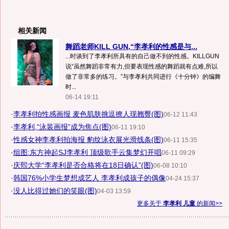
相关新闻
舞蹈老师KILL GUN,“李孝利的性感是与...
...时谈到了李孝利所具有的自己做不到的性感。KILLGUN
说“虽然舞蹈非常有力,但要表现性感的舞蹈就有点难,所以
做了非常多的练习。”与李孝利共同进行《十分钟》的编舞
时...
06-14 19:11
·
李孝利拍性感画报 麦色肌肤挑逗撩人现翘臀(图)
06-12 11:43
·
李孝利,“泳装画报”成为焦点(图)
06-11 19:10
·
性感女神李孝利拍海报 豹纹泳衣展光滑线条(图)
06-11 15:35
·
组图:东方神起SJ李孝利 顶级歌手云集梦幻开唱
06-11 09:29
·
庆熙大学“李孝利是否合格将在18日确认”(图)
06-08 10:10
·
韩国76%小学生梦想成艺人 李孝利成孩子的偶像
04-24 15:37
·
没人比得过她们的笑眼(图)
04-03 13:59
更多关于
李孝利 儿童
的新闻>>