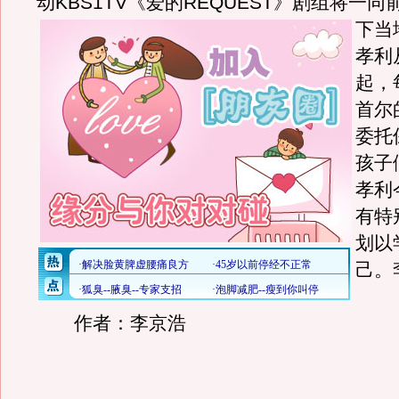
动KBS1TV《爱的REQUEST》剧组将一
下当
孝利
起，
首尔
委托
孩子
孝利
有特
划以
己。
作者：李京浩