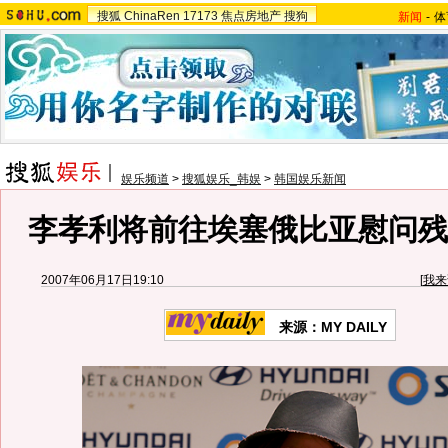
搜狐
ChinaRen
17173
焦点房地产
搜狗
新闻
-
体
娱乐频道
>
搜狐娱乐_韩娱
>
韩国娱乐新闻
李孝利将前往埃塞俄比亚慰问残障
2007年06月17日19:10
[
我来
来源：MY DAILY