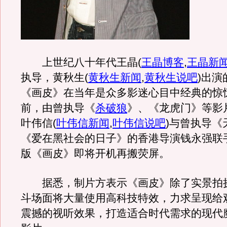
上世纪八十年代王晶
(
王晶博客
,
王晶新
执导，黄秋生
(
黄秋生新闻
,
黄秋生说吧
)
出演
《画皮》在当年是众多影迷心目中经典的惊
前，由曾执导《
杀破狼
》、《龙虎门》等影
叶伟信
(
叶伟信新闻
,
叶伟信说吧
)
与曾执导《
《爱在黑社会的日子》的香港导演钱永强联
版《画皮》即将开机再搬荧屏。
据悉，制片方表示《画皮》除了实景拍
斗场面将大量使用高科技特效，力求呈现给
震撼的视听效果，打造适合时代需求的现代