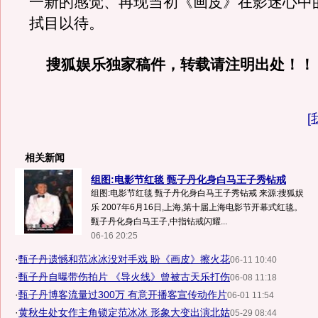
一新的感觉、再现当初《画皮》在影迷心中
拭目以待。
搜狐娱乐独家稿件，转载请注明出处！！
[
相关新闻
组图:电影节红毯 甄子丹化身白马王子秀钻戒
组图:电影节红毯 甄子丹化身白马王子秀钻戒 来源:搜狐娱
乐 2007年6月16日,上海,第十届上海电影节开幕式红毯。
甄子丹化身白马王子,中指钻戒闪耀...
06-16 20:25
·
甄子丹遗憾和范冰冰没对手戏 盼《画皮》擦火花
06-11 10:40
·
甄子丹自曝带伤拍片 《导火线》曾被古天乐打伤
06-08 11:18
·
甄子丹博客流量过300万 有意开播客宣传动作片
06-01 11:54
·
黄秋生处女作主角锁定范冰冰 形象大变出演北姑
05-29 08:44