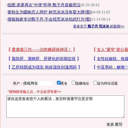
·
组图:老婆再次“中弹”怀孕 甄子丹喜极而泣
05-25 09:43
·
黄秋生为暧昧恋人辩护 称范冰冰没有耍大牌(图)
04-08 11:02
·
搜狐独家专访甄子丹:不会找范冰冰拍武打片(图)
11-14 08:14
更多关于
甄子丹 范冰冰
的新闻>>
用户：
匿名
隐藏地址
设为辩论话题
*搜狗拼音输入法，中文处理专家>>