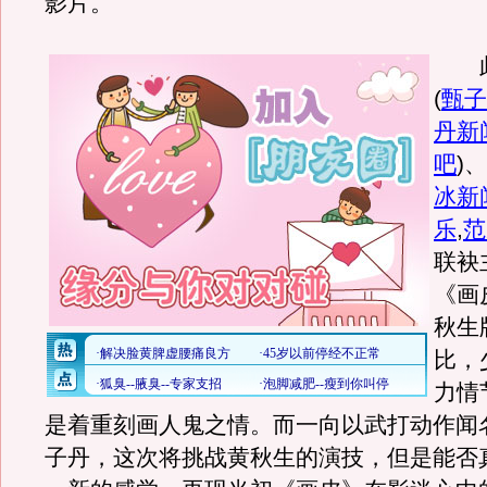
影片。
此
(
甄子
丹新
吧
)
、
冰新
乐
,
范
联袂
《画
秋生
比，
力情
是着重刻画人鬼之情。而一向以武打动作闻
子丹，这次将挑战黄秋生的演技，但是能否