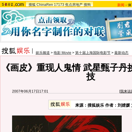
搜狐
ChinaRen
17173
焦点房地产
搜狗
新闻
-
体
娱乐频道
>
电影 Movie
>
第十届上海国际电影节
>
最新动态
《画皮》重现人鬼情 武星甄子丹
技
2007年06月17日17:01
[
我来说
来源：搜狐娱乐 作者：刘婧媛 